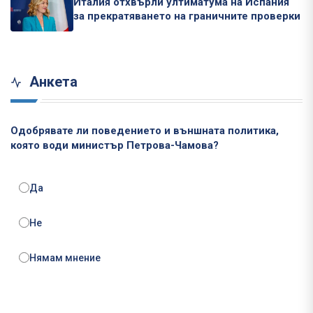
Италия отхвърли ултиматума на Испания
за прекратяването на граничните проверки
Анкета
Одобрявате ли поведението и външната политика,
която води министър Петрова-Чамова?
Да
Не
Нямам мнение