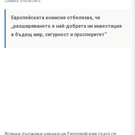
Снимка: EPA/BGNES
Европейската комисия отбелязва, че
„разширяването е най-добрата ни инвестиция
в бъдещ мир, сигурност и просперитет“
Всички държави членки на Европейския съюз се