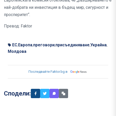
Европейската комисия отбелязва, че „разширяването е
най-добрата ни инвестиция в бъдещ мир, сигурност и
просперитет“.
Превод: Faktor
ЕС
Европа
преговори
присъединяване
Украйна
,
,
,
,
,
Молдова
Последвайте Faktor.bg в
Сподели: