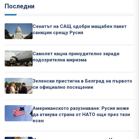
Последни
Сенатът на САЩ одобри мащабен пакет
санкции срещу Русия
Самолет кацна принудително заради
подозрителна миризма
Зеленски пристигна в Белград на първото
си официално посещение
Американското разузнаване: Русия може
да атакува страна от НАТО още през тази
есен