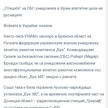
„Птиците“ на СБС унищожиха в Крим апетитни цели на
руснаците
Войната в Украйна: новини
Както писа УНИАН, наскоро в Брянска област на
Руската федерация украинските военни унищожиха
зенитно-ракетни комплекси „Бук“. Командващият
Силите за безпилотни системи (СБС) Роберт (Мадяр)
Бровди съобщи, че са унищожени високомобилни
многофункционални зенитно-ракетни комплекси със
среден обсег „Бук-М3“ заедно с разчета.
Също така е била поразена пусково-зареждаща
установка „Бук-М2“, а на временно окупираната част на
Донецка област – радиолокационна станция „Триумф“
от състава на комплекса С-400.