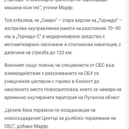
машина към тях“, уточни Мадяр.
Той отбеляза, че „Смерч“ – стара версия на „Торнадо“ –
изстрелва неуправляеми ракети на разстояние 70–90
км, а „Торнадо-С“ е модернизирано средство с
автоматизирано насочване и спътникова навигация, с
далечина на стрелба до 120 км.
Военният също поясни, че специалисти от СБС във
взаимодействие с разузнаването на СБУ са
унищожили цистерни с гориво в близост до
населеното място Новосвитловка, което се намира на
временно окупираната територия на Луганска област.
„Целите бяха поразени по координация на
новосъздадения Център за дълбоко поразяване на
СБС“, добави Мадяр.