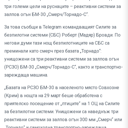
три големи цели на руснаците – реактивни системи за
залпов огън БМ-30 „Смерч/Торнадо-С“.
За това съобщи в Telegram командващият Силите за
безпилотни системи (СБС) Роберт (Мадяр) Бровди. По
негови думи тази нощ безпилотниците на СБС са
преминали като смерч през базата „Торнадо“:
унищожени са три реактивни системи за залпов огън
(РСЗО) БМ-30 „Смерч/Торнадо-С“, както и транспортно-
зареждаща машина.
„Базата на РСЗО БМ-30 в населеното място Совхозне
(Крим) в нощта на 29 март беше обработена с
приятелско посещение от „птиците“ на 1 ОЦ на Силите
за безпилотни системи. Унищожени са наведнъж три
реактивни системи за залпов огън 300 мм „Смерч“ или
„Торнадо“ и самоходна транспортно-зареждаща