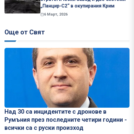
„Панцир-С2“ в окупирания Крим
6 Март, 2026
Още от Свят
Над 30 са инцидентите с дронове в
Румъния през последните четири години -
всички са с руски произход