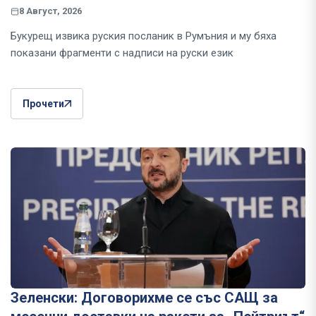
8 Август, 2026
Букурещ извика руския посланик в Румъния и му бяха
показани фрагменти с надписи на руски език
Прочети
Зеленски: Договорихме се със САЩ за