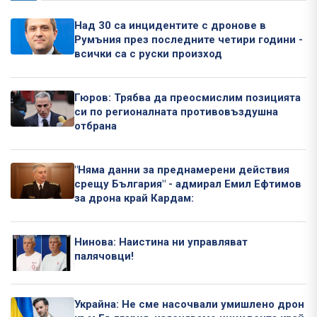
Над 30 са инцидентите с дронове в
Румъния през последните четири години -
всички са с руски произход
Гюров: Трябва да преосмислим позицията
си по регионалната противовъздушна
отбрана
"Няма данни за преднамерени действия
срещу България" - адмирал Емил Ефтимов
за дрона край Кардам:
Нинова: Наистина ни управляват
палячовци!
Украйна: Не сме насочвали умишлено дрон