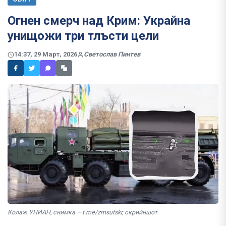
Огнен смерч над Крим: Украйна
унищожи три тлъсти цели
14:37, 29 Март, 2026
Светослав Пинтев
Колаж УНИАН, снимка – t.me/zmsutskr, скрийншот