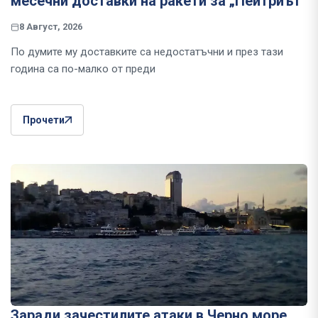
месечни доставки на ракети за „Пейтриът“
8 Август, 2026
По думите му доставките са недостатъчни и през тази
година са по-малко от преди
Прочети
Заради зачестилите атаки в Черно море