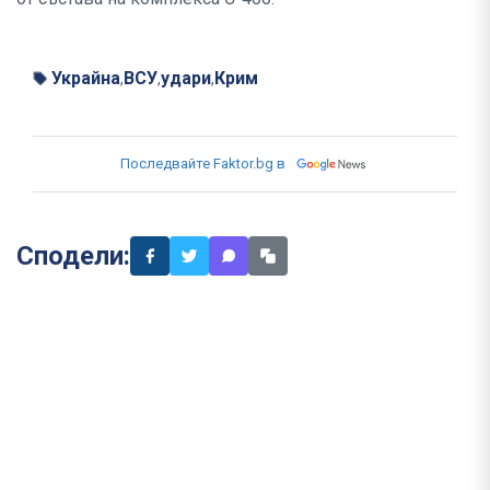
Украйна
ВСУ
удари
Крим
,
,
,
Последвайте Faktor.bg в
Сподели: