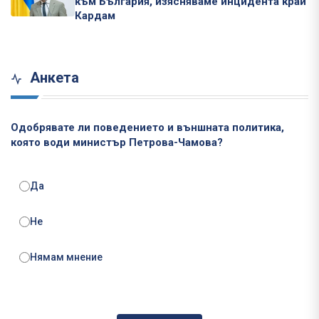
към България, изясняваме инцидента край
Кардам
Анкета
Одобрявате ли поведението и външната политика,
която води министър Петрова-Чамова?
Да
Не
Нямам мнение