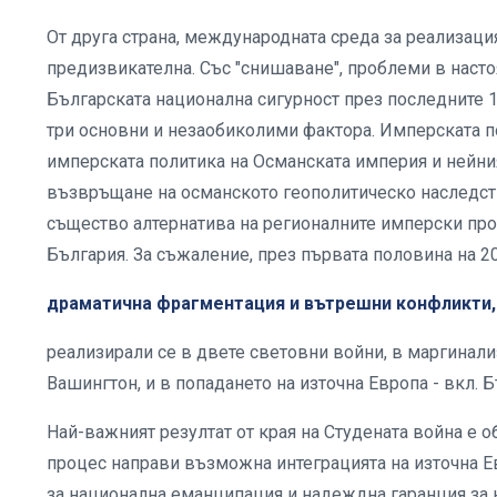
От друга страна, международната среда за реализаци
предизвикателна. Със "снишаване", проблеми в наст
Българската национална сигурност през последните 1
три основни и незаобиколими фактора. Имперската по
имперската политика на Османската империя и нейния
възвръщане на османското геополитическо наследство
същество алтернатива на регионалните имперски прое
България. За съжаление, през първата половина на 2
драматична фрагментация и вътрешни конфликти,
реализирали се в двете световни войни, в маргинал
Вашингтон, и в попадането на източна Европа - вкл. 
Най-важният резултат от края на Студената война е о
процес направи възможна интеграцията на източна Ев
за национална еманципация и надеждна гаранция за н