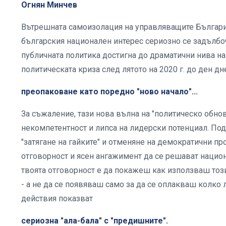
Огнян Минчев
Вътрешната самоизолация на управляващите България
българския национален интерес сериозно се задълбоч
публичната политика достигна до драматични нива на
политическата криза след лятото на 2020 г. до ден д
преопаковане като поредно "ново начало"...
За съжаление, тази нова вълна на "политическо обно
некомпетентност и липса на лидерски потенциал. Подч
"затягане на гайките" и отменяне на демократични п
отговорност и ясен ангажимент да се решават нацио
твоята отговорност е да покажеш как използваш тоз
- а не да се появяваш само за да се оплакваш колко 
действия показват
сериозна "ала-бала" с "предишните".