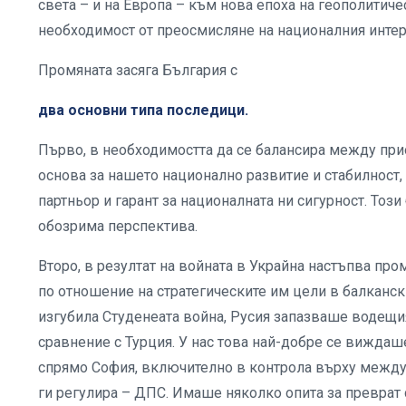
света – и на Европа – към нова епоха на геополитиче
необходимост от преосмисляне на националния интер
Промяната засяга България с
два основни типа последици.
Първо, в необходимостта да се балансира между прио
основа за нашето национално развитие и стабилност,
партньор и гарант за националната ни сигурност. Този
обозрима перспектива.
Второ, в резултат на войната в Украйна настъпва пр
по отношение на стратегическите им цели в балканск
изгубила Студенеата война, Русия запазваше водещия
сравнение с Турция. У нас това най-добре се вижда
спрямо София, включително в контрола върху междуе
ги регулира – ДПС. Имаше няколко опита за преврат