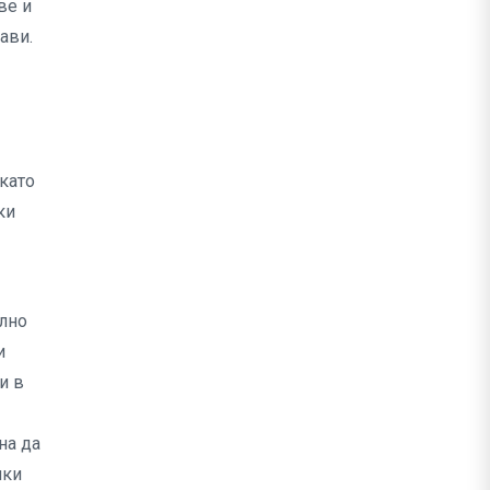
ве и
ави.
 като
ки
елно
и
и в
на да
чки