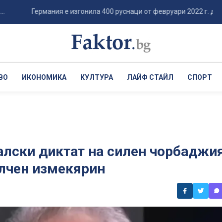
Германия е изгонила 400 руснаци от февруари 2022 г. досега...
ВО
ИКОНОМИКА
КУЛТУРА
ЛАЙФ СТАЙЛ
СПОРТ
алски диктат на силен чорбаджи
алчен измекярин