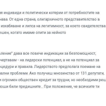
 индивиди и политически котерии от потребностите на
ава. От една страна, олигархичното представителство в
 изхабяване и липса на легитимност, за което свидетелства
нешен, когато имаме опити за нейното
вление" дава все повече индикации за безпомощност,
ертавам - на лидерски потенциал, а не на потенциал за
роцедури и правила. Лидерството предполага поемане на
нални проблеми. Ако получиш мнозинство от 131 депутати,
и огромен обществен кредит за трудни, но необходими ре
лоши били предишните... При положение, че всичките ти