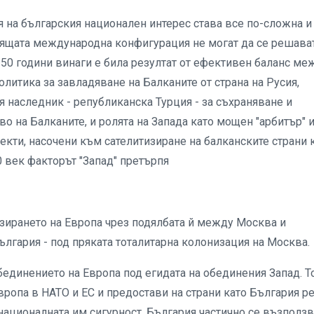
я на българския национален интерес става все по-сложна и
оящата международна конфигурация не могат да се решават
50 години винаги е била резултат от ефективен баланс ме
литика за завладяване на Балканите от страна на Русия,
 наследник - републиканска Турция - за съхраняване и
 на Балканите, и ролята на Запада като мощен "арбитър" и
кти, насочени към сателитизиране на балканските страни 
0 век факторът "Запад" претърпя
изирането на Европа чрез подялбата й между Москва и
България - под пряката тоталитарна колонизация на Москва.
бединението на Европа под егидата на обединения Запад. Т
ропа в НАТО и ЕС и предостави на страни като България р
ационалната им сигурност. България частично се възползв