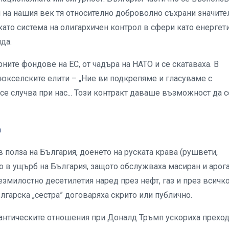
я на нашия век тя относително доброволно съхрани значите
като система на олигархичен контрол в сфери като енергети
да.
ите фондове на ЕС, от чадъра на НАТО и се скатаваха. В
юкселските елити – „Ние ви подкрепяме и гласуваме с
 се случва при нас... Този контракт даваше възможност да с
а
 полза на България, доенето на руската крава (рушвети,
о в ущърб на България, защото обслужваха масиран и арог
езмилостно десетилетия наред през нефт, газ и през всичк
ългарска „сестра” договаряха скрито или публично.
лантическите отношения при Доналд Тръмп ускориха преход