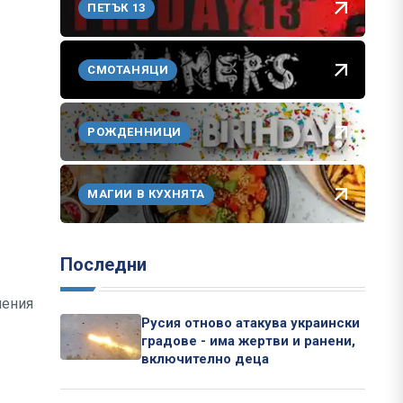
ПЕТЪК 13
СМОТАНЯЦИ
РОЖДЕННИЦИ
МАГИИ В КУХНЯТА
Последни
шения
Русия отново атакува украински
градове - има жертви и ранени,
включително деца