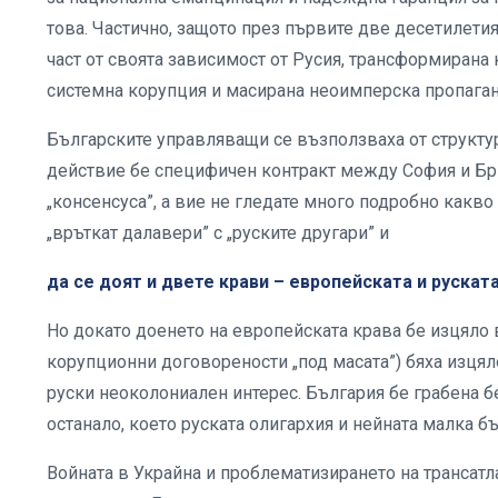
това. Частично, защото през първите две десетилети
част от своята зависимост от Русия, трансформирана 
системна корупция и масирана неоимперска пропаган
Българските управляващи се възползваха от структурн
действие бе специфичен контракт между София и Бр
„консенсуса”, а вие не гледате много подробно какво
„връткат далавери” с „руските другари” и
да се доят и двете крави – европейската и рускат
Но докато доенето на европейската крава бе изцяло в
корупционни договорености „под масата”) бяха изцял
руски неоколониален интерес. България бе грабена б
останало, което руската олигархия и нейната малка б
Войната в Украйна и проблематизирането на трансат