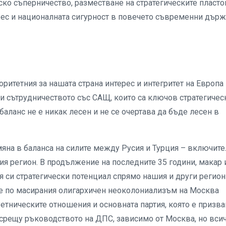
ско съперничество, разместване на стратегическите пласто
ес и националната сигурност в повечето съвременни държ
ритетния за нашата страна интерес и интегритет на Европа
 и сътрудничеството със САЩ, които са ключов стратегичес
 баланс не е никак лесен и не се очертава да бъде лесен в
омяна в баланса на силите между Русия и Турция – включит
ия регион. В продължение на последните 35 години, макар 
 си стратегически потенциал спрямо нашия и други регион
ше по масирания олигархичен неоколониализъм на Москва
тническите отношения и основната партия, която е призва
 срещу ръководството на ДПС, зависимо от Москва, но вси