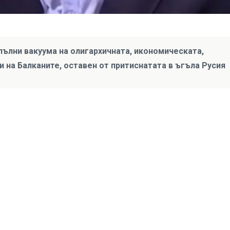
пълни вакуума на олигархичната, икономическата,
и на Балканите, оставен от притиснатата в ъгъла Русия