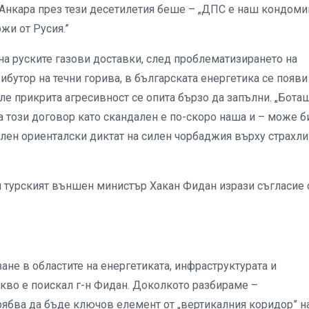
 Анкара през тези десетилетия беше – „ДПС е наш кондом
жи от Русия.”
 на руските газови доставки, след проблематизирането на
ибутор на течни горива, в българската енергетика се появи
ле прикрита агресивност се опита бързо да запълни. „Боташ
а този договор като скандален е по-скоро наша и – може б
лен ориенталски диктат на силен чорбаджия върху страхли
 турският външен министър Хакан Фидан изрази съгласие 
ане в областите на енергетиката, инфраструктурата и
акво е поискал г-н Фидан. Доколкото разбираме –
рябва да бъде ключов елемент от „вертикалния коридор” н