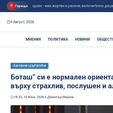
украински градове - има жертви и ранени, включително деца...
Горещо
9 Август, 2026
МНЕНИЯ
ПОЛИТИКА
НОВИНИ
ОБЩЕСТ
ЛАЧЕНИ ЦЪРВУЛИ
Боташ” си е нормален ориент
върху страхлив, послушен и 
18:22, 16 Юни, 2026
Димитър Иванов