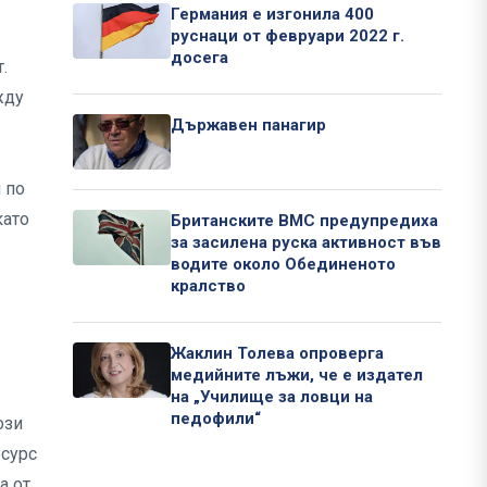
Германия е изгонила 400
руснаци от февруари 2022 г.
досега
.
жду
Държавен панагир
 по
като
Британските ВМС предупредиха
за засилена руска активност във
водите около Обединеното
кралство
Жаклин Толева опроверга
медийните лъжи, че е издател
на „Училище за ловци на
педофили“
ози
есурс
а от