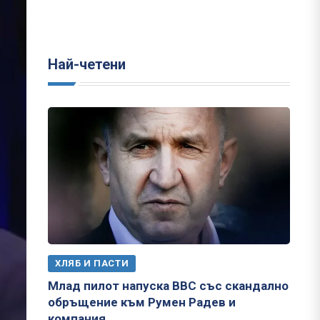
Най-четени
ХЛЯБ И ПАСТИ
Млад пилот напуска ВВС със скандално
обръщение към Румен Радев и
компания