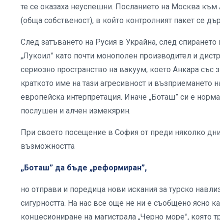
те се оказаха неуспешни. Посланието на Москва към
(обща собственост), в който контролният пакет се дър
След затъването на Русия в Украйна, след спирането
„Лукоил” като почти монополен производител и дистр
сериозно пространство на вакуум, което Анкара със з
краткото име на тази агресивност и възприемането н
европейска интерпретация. Иначе „Боташ” си е норма
послушен и алчен измекярин.
При своето посещение в София от преди няколко дни
възможността
„Боташ” да бъде „реформиран”,
но отправи и поредица нови искания за турско навлиз
сигурността. На нас все още не ни е съобщено ясно к
концесиониране на магистрала „Черно море”, която т