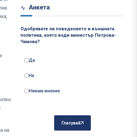
Анкета
лна
ка,
Одобрявате ли поведението и външната
политика, която води министър Петрова-
Чамова?
е
Да
Не
Нямам мнение
антен
о
Гласувай
а на