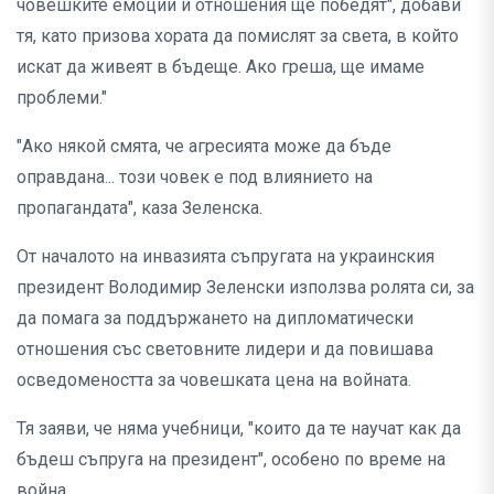
човешките емоции и отношения ще победят", добави
тя, като призова хората да помислят за света, в който
искат да живеят в бъдеще. Ако греша, ще имаме
проблеми."
"Ако някой смята, че агресията може да бъде
оправдана... този човек е под влиянието на
пропагандата", каза Зеленска.
От началото на инвазията съпругата на украинския
президент Володимир Зеленски използва ролята си, за
да помага за поддържането на дипломатически
отношения със световните лидери и да повишава
осведомеността за човешката цена на войната.
Тя заяви, че няма учебници, "които да те научат как да
бъдеш съпруга на президент", особено по време на
война.