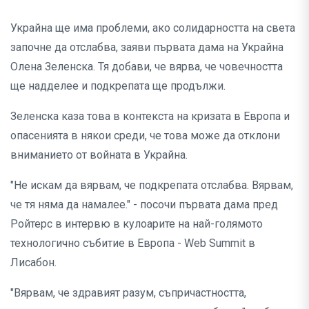
Украйна ще има проблеми, ако солидарността на света
започне да отслабва, заяви първата дама на Украйна
Олена Зеленска. Тя добави, че вярва, че човечността
ще надделее и подкрепата ще продължи.
Зеленска каза това в контекста на кризата в Европа и
опасенията в някои среди, че това може да отклони
вниманието от войната в Украйна.
"Не искам да вярвам, че подкрепата отслабва. Вярвам,
че тя няма да намалее." - посочи първата дама пред
Ройтерс в интервю в кулоарите на най-голямото
технологично събитие в Европа - Web Summit в
Лисабон.
"Вярвам, че здравият разум, съпричастността,