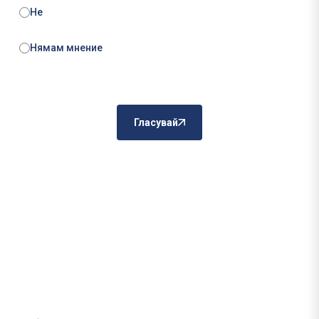
Не
Нямам мнение
Гласувай