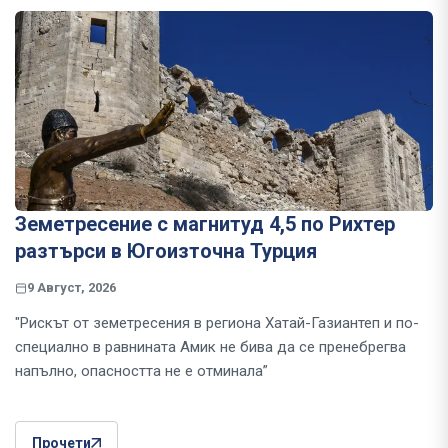
Земетресение с магнитуд 4,5 по Рихтер
разтърси в Югоизточна Турция
9 Август, 2026
"Рискът от земетресения в региона Хатай-Газиантеп и по-
специално в равнината Амик не бива да се пренебрегва
напълно, опасността не е отминала”
Прочети