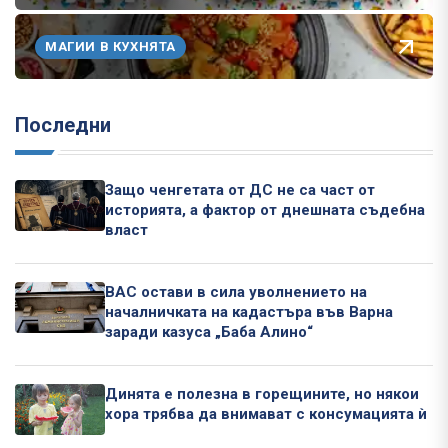
МАГИИ В КУХНЯТА
Последни
Защо ченгетата от ДС не са част от
историята, а фактор от днешната съдебна
власт
ВАС остави в сила уволнението на
началничката на кадастъра във Варна
заради казуса „Баба Алино“
Динята е полезна в горещините, но някои
хора трябва да внимават с консумацията ѝ