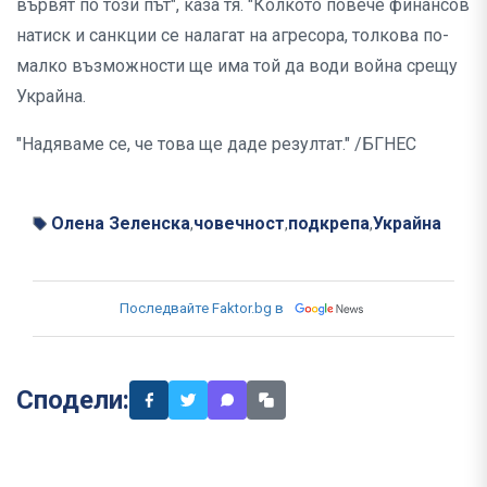
вървят по този път", каза тя. "Колкото повече финансов
натиск и санкции се налагат на агресора, толкова по-
малко възможности ще има той да води война срещу
Украйна.
"Надяваме се, че това ще даде резултат." /БГНЕС
Олена Зеленска
човечност
подкрепа
Украйна
,
,
,
Последвайте Faktor.bg в
Сподели: