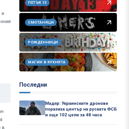
ПЕТЪК 13
 и
енния
СМОТАНЯЦИ
РОЖДЕННИЦИ
МАГИИ В КУХНЯТА
Последни
Мадяр: Украинските дронове
поразиха център на руската ФСБ
ан
и още 102 цели за 48 часа
на
р в