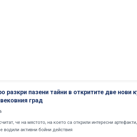
о разкри пазени тайни в откритите две нови 
овековния град
6
читат, че на мястото, на което са открили интересни артефакти,
се водили активни бойни действия