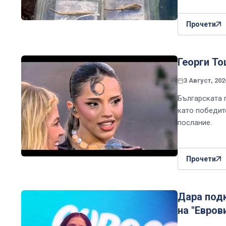
Прочети
Георги То
3 Август, 202
Българската 
като победите
послание.
Прочети
Дара под
на "Евров