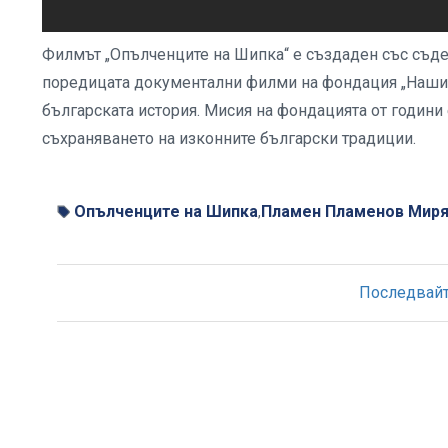
Филмът „Опълченците на Шипка“ е създаден със съдей
поредицата документални филми на фондация „Нашият
българската история. Мисия на фондацията от години
съхраняването на изконните български традиции.
Опълченците на Шипка
Пламен Пламенов Мир
,
Последвайте