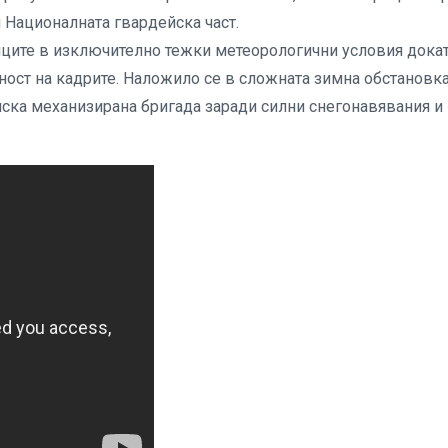
 Националната гвардейска част.
йците в изключително тежки метеорологични условия дока
ност на кадрите. Наложило се в сложната зимна обстановк
мска механизирана бригада заради силни снегонавявания и