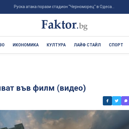
уска атака порази стадион "Черноморец" в Одеса...
Хървати
ВО
ИКОНОМИКА
КУЛТУРА
ЛАЙФ СТАЙЛ
СПОРТ
ват във филм (видео)