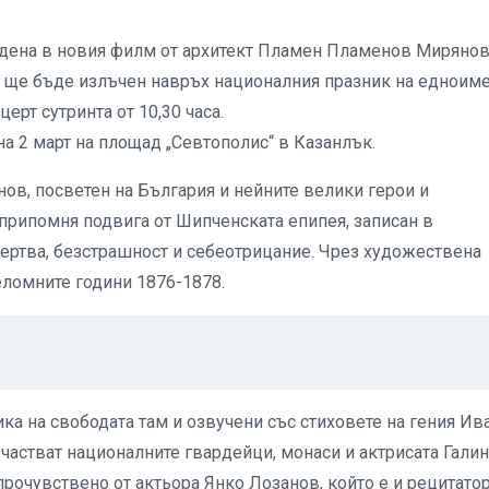
адена в новия филм от архитект Пламен Пламенов Мирянов
т ще бъде излъчен навръх националния празник на едноим
ерт сутринта от 10,30 часа.
а 2 март на площад „Севтополис“ в Казанлък.
нов, посветен на България и нейните велики герои и
припомня подвига от Шипченската епипея, записан в
ертва, безстрашност и себеотрицание. Чрез художествена
еломните години 1876-1878.
ка на свободата там и озвучени със стиховете на гения Ив
 участват националните гвардейци, монаси и актрисата Гали
прочувствено от актьора Янко Лозанов, който е и рецитато