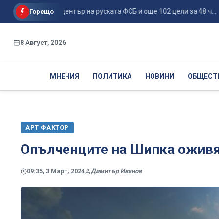
поразиха център на руската ФСБ и още 102 цели за 48 ч...
Р
Горещо
8 Август, 2026
МНЕНИЯ
ПОЛИТИКА
НОВИНИ
ОБЩЕСТ
АРТ ФАКТОР
Опълченците на Шипка оживя
09:35, 3 Март, 2024
Димитър Иванов