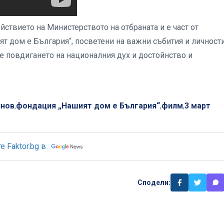
ствието на Министерството на отбраната и е част от
 дом е България“, посветени на важни събития и личности
 е повдигането на националния дух и достойнство и
янов
фондация „Нашият дом е България“
филм
3 март
,
,
,
 Faktor.bg в
Сподели: