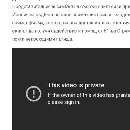
Представителния ансамбъл на въоръжените сили при
Ирония на съдбата поставя снимачния екип и гварде
снимат филма, което придава допълнителна автентич
екипът да получи съдействие и помощ от 61-ва Стря
почти непроходими пътища.