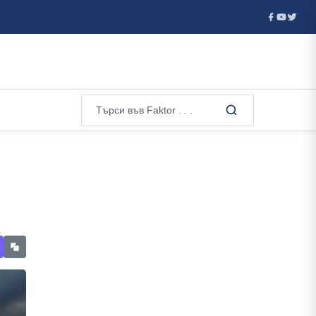
я отказа визи на руски гимнастички и гимнастици за европейското 