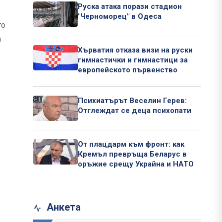
Руска атака порази стадион
"Черноморец" в Одеса
то
а
Хърватия отказа визи на руски
гимнастички и гимнастици за
европейското първенство
Психиатърът Веселин Герев:
Отглеждат се деца психопати
От плацдарм към фронт: как
Кремъл превръща Беларус в
оръжие срещу Украйна и НАТО
Анкета