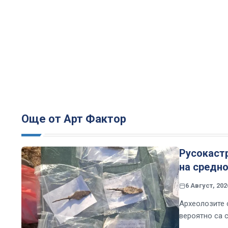
Още от Арт Фактор
Русокастр
на средн
6 Август, 202
Археолозите с
вероятно са 