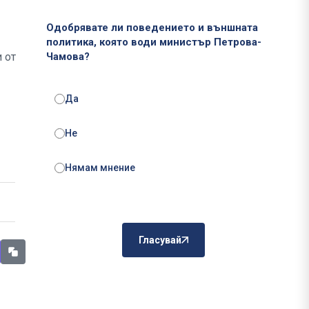
Одобрявате ли поведението и външната
политика, която води министър Петрова-
 от
Чамова?
Да
Не
Нямам мнение
Гласувай