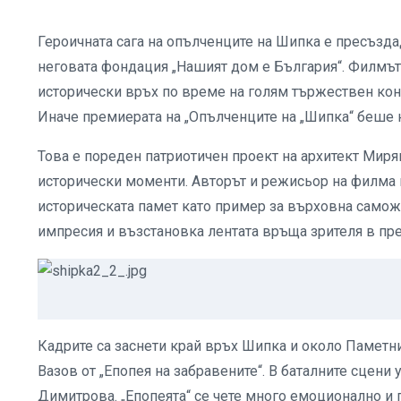
Героичната сага на опълченците на Шипка е пресъзд
неговата фондация „Нашият дом е България“. Филмъ
исторически връх по време на голям тържествен конц
Иначе премиерата на „Опълченците на „Шипка“ беше н
Това е пореден патриотичен проект на архитект Миря
исторически моменти. Авторът и режисьор на филма 
историческата памет като пример за върховна самож
импресия и възстановка лентата връща зрителя в пр
Кадрите са заснети край връх Шипка и около Паметни
Вазов от „Епопея на забравените“. В баталните сцени
Димитрова. „Епопеята“ се чете много емоционално и 