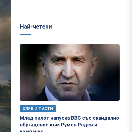
Най-четени
ХЛЯБ И ПАСТИ
Млад пилот напуска ВВС със скандално
обръщение към Румен Радев и
компания