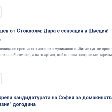
шев от Стокхолм: Дара е сензация в Швеция!
6
певица се превърна в истинско музикално събитие тук: не прос
лка на Eurovision, а като артист, който носи настроение, харизм
крепи кандидатурата на София за домакинст
изия" догодина