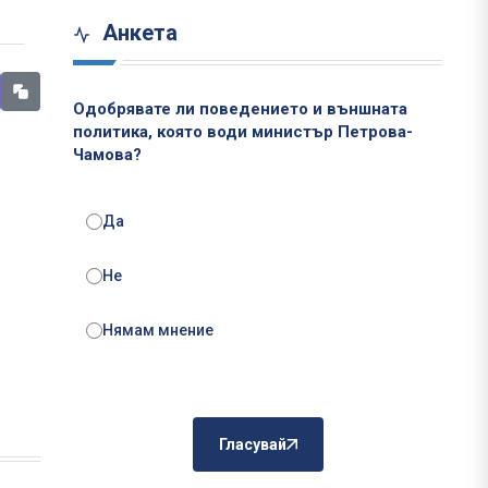
Анкета
Одобрявате ли поведението и външната
политика, която води министър Петрова-
Чамова?
Да
Не
Нямам мнение
Гласувай