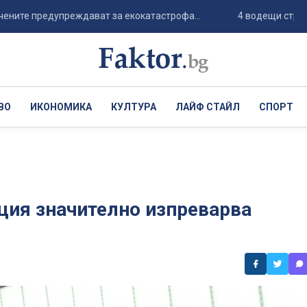
редупреждават за екокатастрофа...
4 водещи страни от НАТ
ВО
ИКОНОМИКА
КУЛТУРА
ЛАЙФ СТАЙЛ
СПОРТ
ция значително изпреварва