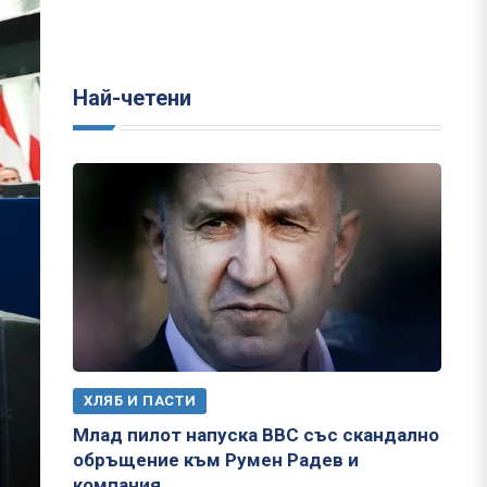
Най-четени
ХЛЯБ И ПАСТИ
Млад пилот напуска ВВС със скандално
обръщение към Румен Радев и
компания