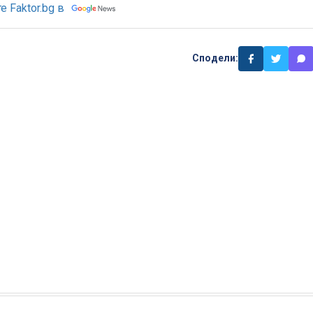
 Faktor.bg в
Сподели: