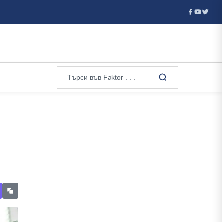
О: Русия готви официално анексиране на грузинската територ...