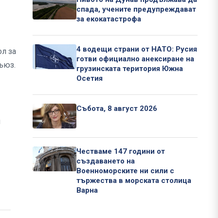
спада, учените предупреждават
за екокатастрофа
4 водещи страни от НАТО: Русия
ол за
готви официално анексиране на
съюз.
грузинската територия Южна
Осетия
Събота, 8 август 2026
и
Честваме 147 години от
създаването на
Военноморските ни сили с
тържества в морската столица
Варна