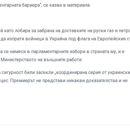
нтарната бариера“, се казва в материала.
й като лобира за забрана на доставките на руски газ и петр
а да изпрати войници в Украйна под флага на Европейския 
а се намеси в парламентарните избори в страната му, и е
 Министерството на външните работи.
 сигурност били засекли „координирана серия от украинск
оцес. Премиерът не представи никакви доказателства и не