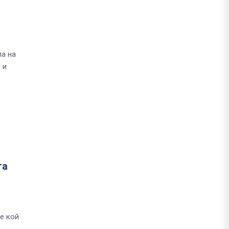
па на
 и
та
е кой