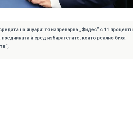
средата на януари: тя изпреварва „Фидес“ с 11 процентн
а преднината ѝ сред избирателите, които реално биха
та“,