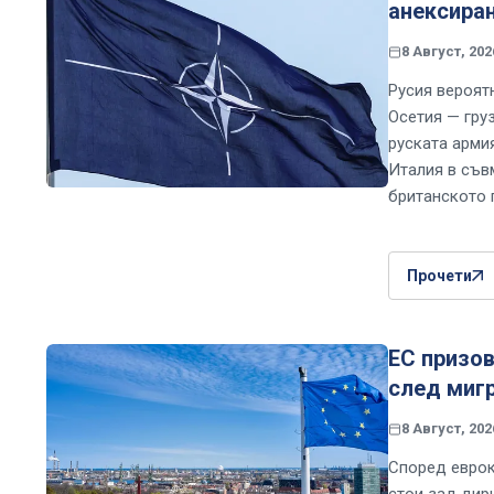
анексиран
8 Август, 202
Русия вероят
Осетия — груз
руската арми
Италия в съв
британското 
Прочети
ЕС призов
след мигр
8 Август, 202
Според еврок
стои зад дир