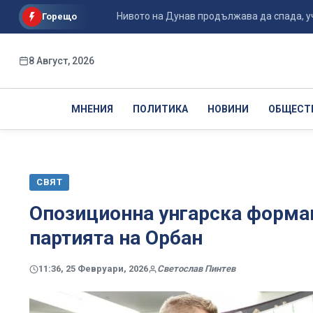
ахме?...
Нивото на Дунав продължава да спада, учените п
Горещо
8 Август, 2026
МНЕНИЯ
ПОЛИТИКА
НОВИНИ
ОБЩЕСТ
СВЯТ
Опозиционна унгарска форма
партията на Орбан
11:36, 25 Февруари, 2026
Светослав Пинтев