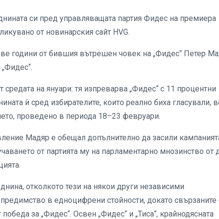
еднината си пред управляващата партия Фидес на премиера
бликувано от новинарския сайт HVG.
 две години от бившия вътрешен човек на „Фидес“ Петер Ма
 „Фидес“.
т средата на януари: тя изпреварва „Фидес“ с 11 процентни
нината ѝ сред избирателите, които реално биха гласували, в
ането, проведено в периода 18–23 февруари.
вление Мадяр е обещал допълнително да засили кампаният
учаването от партията му на парламентарно мнозинство от 
цията.
еднина, отколкото тези на някои други независими
а“ предимство в едноцифрени стойности, докато свързаните 
обеда за „Фидес“. Освен „Фидес“ и „Тиса“, крайнодясната