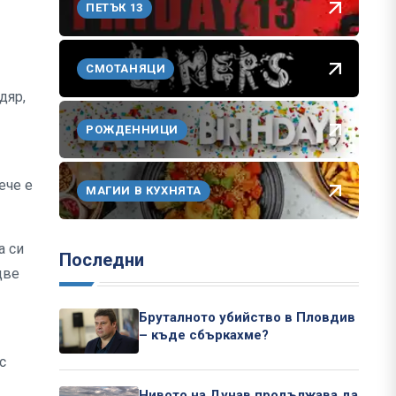
ПЕТЪК 13
СМОТАНЯЦИ
дяр,
РОЖДЕННИЦИ
ече е
МАГИИ В КУХНЯТА
а си
Последни
две
Бруталното убийство в Пловдив
– къде сбъркахме?
с
Нивото на Дунав продължава да