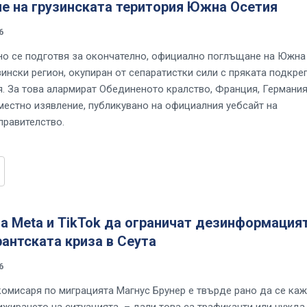
е на грузинската територия Южна Осетия
6
но се подготвя за окончателно, официално поглъщане на Южна
ински регион, окупиран от сепаратистки сили с пряката подкре
я. За това алармират Обединеното кралство, Франция, Германия
местно изявление, публикувано на официалния уебсайт на
правителство.
а Meta и TikTok да ограничат дезинформация
антската криза в Сеута
6
омисаря по миграцията Магнус Брунер е твърде рано да се каж
ижирането на ситуацията – дали това са трафиканти или чужда