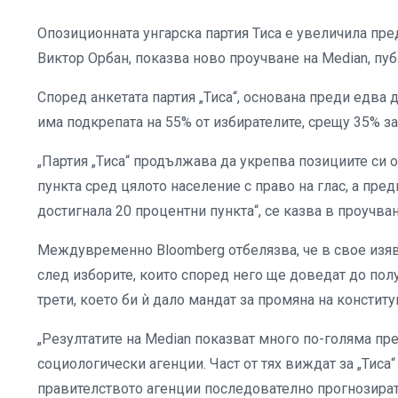
Опозиционната унгарска партия Тиса е увеличила пр
Виктор Орбан, показва ново проучване на Median, пу
Според анкетата партия „Тиса“, основана преди едва
има подкрепата на 55% от избирателите, срещу 35% за
„Партия „Тиса“ продължава да укрепва позициите си о
пункта сред цялото население с право на глас, а пред
достигнала 20 процентни пункта“, се казва в проучв
Междувременно Bloomberg отбелязва, че в свое изя
след изборите, които според него ще доведат до пол
трети, което би ѝ дало мандат за промяна на конститу
„Резултатите на Median показват много по-голяма пр
социологически агенции. Част от тях виждат за „Тис
правителството агенции последователно прогнозират п