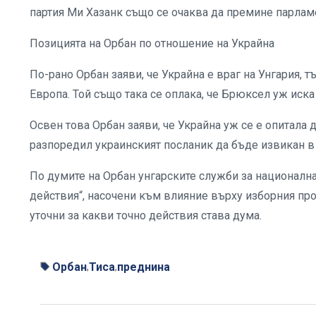
партия Ми Хазанк също се очаква да премине парламе
Позицията на Орбан по отношение на Украйна
По-рано Орбан заяви, че Украйна е враг на Унгария, тъ
Европа. Той също така се оплака, че Брюксел уж иск
Освен това Орбан заяви, че Украйна уж се е опитала д
разпоредил украинският посланик да бъде извикан в
По думите на Орбан унгарските служби за национална
действия“, насочени към влияние върху изборния пр
уточни за какви точно действия става дума.
Орбан
Тиса
преднина
,
,