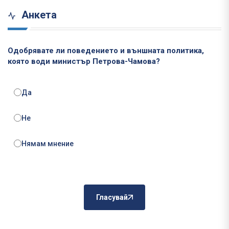
Анкета
Одобрявате ли поведението и външната политика,
която води министър Петрова-Чамова?
Да
Не
Нямам мнение
Гласувай