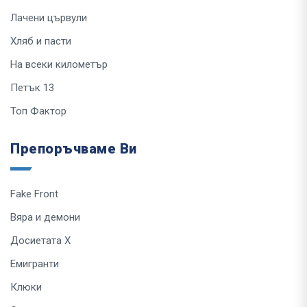
Лачени цървули
Хляб и пасти
На всеки километър
Петък 13
Топ Фактор
Препоръчваме Ви
Fake Front
Вяра и демони
Досиетата Х
Емигранти
Клюки