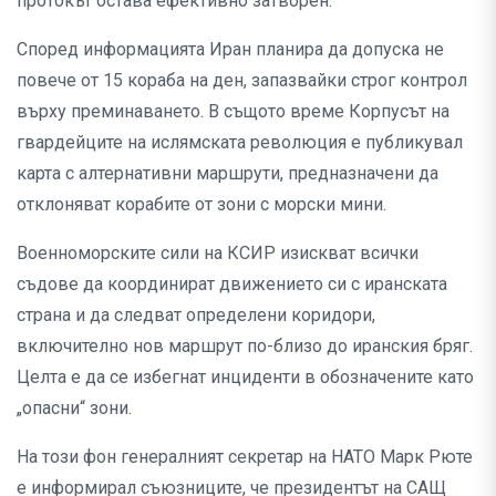
протокът остава ефективно затворен.
Според информацията Иран планира да допуска не
повече от 15 кораба на ден, запазвайки строг контрол
върху преминаването. В същото време Корпусът на
гвардейците на ислямската революция е публикувал
карта с алтернативни маршрути, предназначени да
отклоняват корабите от зони с морски мини.
Военноморските сили на КСИР изискват всички
съдове да координират движението си с иранската
страна и да следват определени коридори,
включително нов маршрут по-близо до иранския бряг.
Целта е да се избегнат инциденти в обозначените като
„опасни“ зони.
На този фон генералният секретар на НАТО Марк Рюте
е информирал съюзниците, че президентът на САЩ