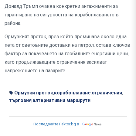
Доналд Тръмп очаква конкретни ангажименти за
гарантиране на сигурността на корабоплаването в
района.
Ормузкият проток, през който преминава около една
пета от световните доставки на петрол, остава ключов
фактор за покачването на глобалните енергийни цени,
като продължаващите ограничения засилват
напрежението на пазарите.
Ормузки проток
корабоплаване
ограничения
,
,
,
търговия
алтернативни маршрути
,
Последвайте Faktor.bg в