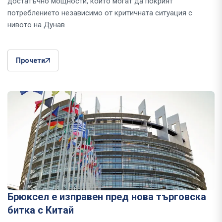
достатъчно мощности, които могат да покрият
потреблението независимо от критичната ситуация с
нивото на Дунав
Прочети
Брюксел е изправен пред нова търговска
битка с Китай