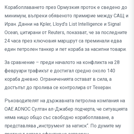
Корабоплаването през Ормузкия проток е сведено до
минимум, въпреки обявеното примирие между САЩ и
Иран. Данни на Kpler, Lloyd’s List Intelligence и Signal
Ocean, цитирани от Reuters, показват, че за последните
24 часа през ключовия маршрут са преминали едва
един петролен танкер и пет кораба за насипни товари.
За сравнение – преди началото на конфликта на 28
февруари трафикът е достигал средно около 140
кораба дневно. Ограниченията остават в сила, а
достъпът до пролива се контролира от Техеран.
Ръководителят на държавната петролна компания на
ОАЕ ADNOC Султан ал-Джабер подчерта, че ситуацията
няма нищо общо със свободно корабоплаване, а
представлява „инструмент за натиск“. По думите му