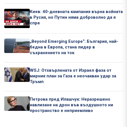
Киев: 40-дневната кампания върна войната
в Русия, но Путин няма доброволно да я
спре
„Beyond Emerging Europe“: България, най-
бедна в Европа, стана лидер в
съхранението на ток
WSJ: Отхвърлената от Израел фаза от
мирния план за Газа е неочакван удар за
Тръмп
Петрова пред Илашчук: Неразрешено
навлизане на дрон във въздушното ни
пространство е неприемливо