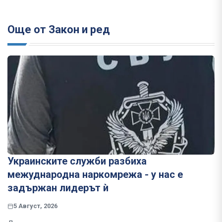
Още от Закон и ред
Украинските служби разбиха
межуднародна наркомрежа - у нас е
задържан лидерът ѝ
5 Август, 2026