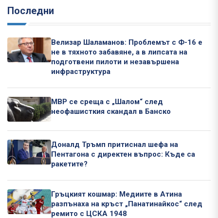
Последни
Велизар Шаламанов: Проблемът с Ф-16 е
не в тяхното забавяне, а в липсата на
подготвени пилоти и незавършена
инфраструктура
МВР се среща с „Шалом“ след
неофашисткия скандал в Банско
Доналд Тръмп притиснал шефа на
Пентагона с директен въпрос: Къде са
ракетите?
Гръцкият кошмар: Медиите в Атина
разпънаха на кръст „Панатинайкос“ след
ремито с ЦСКА 1948