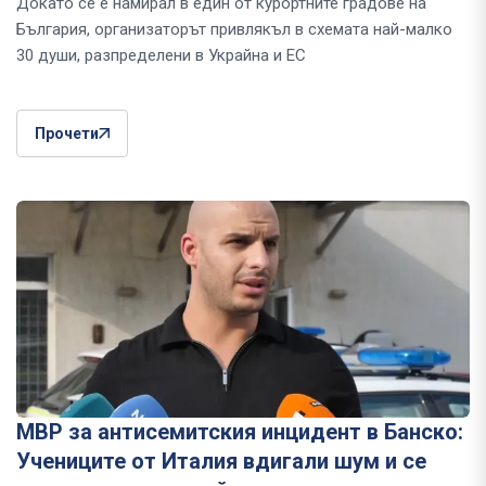
Докато се е намирал в един от курортните градове на
България, организаторът привлякъл в схемата най-малко
30 души, разпределени в Украйна и ЕС
Прочети
МВР за антисемитския инцидент в Банско:
Учениците от Италия вдигали шум и се