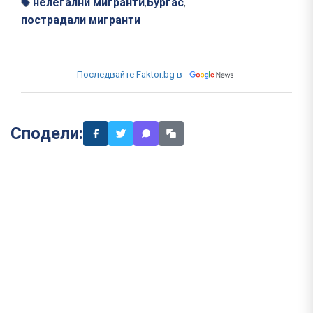
нелегални мигранти
Бургас
,
,
пострадали мигранти
Последвайте Faktor.bg в
Сподели: