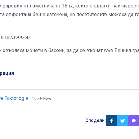
аровик от паметника от 18 в., който е една от най-извест
та от фонтана беше източена, но посетителите можеха да г
ов шедьовър.
 хвърляха монети в басейн, за да се върнат във Вечния гра
рация
 Faktor.bg в
Сподели: