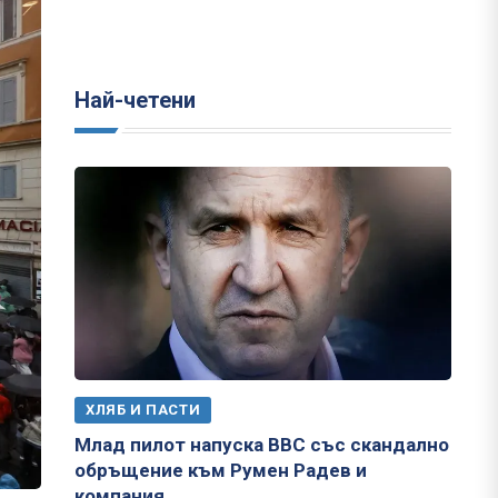
Най-четени
ХЛЯБ И ПАСТИ
Млад пилот напуска ВВС със скандално
обръщение към Румен Радев и
компания