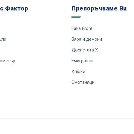
 с Фактор
Препоръчваме Ви
Fake Front
ули
Вяра и демони
Досиетата Х
лометър
Емигранти
Клюки
Смотаняци