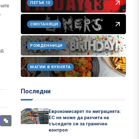
ПЕТЪК 13
ните
о
СМОТАНЯЦИ
РОЖДЕННИЦИ
д.
МАГИИ В КУХНЯТА
Последни
Еврокомисарят по миграцията:
ЕС не може да разчита на
съседите си за граничен
контрол