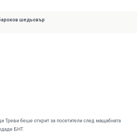
 бароков шедьовър
ди Треви беше открит за посетители след мащабната
редаде БНТ.