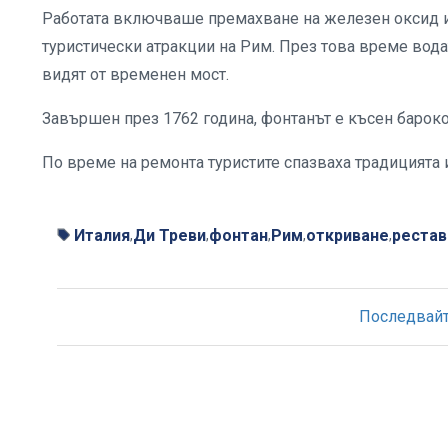
Работата включваше премахване на железен оксид и в
туристически атракции на Рим. През това време вода
видят от временен мост.
Завършен през 1762 година, фонтанът е късен барок
По време на ремонта туристите спазваха традицията и
Италия
Ди Треви
фонтан
Рим
откриване
рестав
,
,
,
,
,
Последвайте