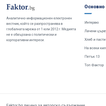
Основно
Аналитично-информационен електронен
Интервю
вестник, който се разпространява в
глобалната мрежа от 1 юли 2012 г. Медията
Лачени църв
не е обвързана с политически и
Хляб и пасти
корпоративни интереси.
На всеки ки
Петък 13
Топ Фактор
Faktor.bg лиценз за авторско съдържание