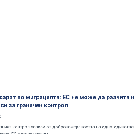
арят по миграцията: ЕС не може да разчита 
си за граничен контрол
6
чният контрол зависи от добронамереността на една-единстве
ава, ЕС остава уязвим