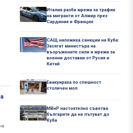
Италия разби мрежа за трафик
на мигранти от Алжир през
Сардиния и Франция
САЩ наложиха санкции на Куба:
Засягат министъра на
въоръжените сили и мрежа за
военни доставки от Русия и
Китай
Евакуираха по спешност
столичен мол
на
МВнР настоятелно съветва
българите да не пътуват до
Куба
на