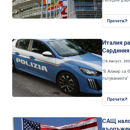
Прочети
Италия ра
Сардиния
6 Август, 202
"В Алжир са б
пътуванията"
Прочети
САЩ нало
въоръжени