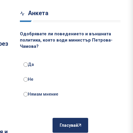
Анкета
Одобрявате ли поведението и външната
политика, която води министър Петрова-
рез
Чамова?
Да
Не
Нямам мнение
Гласувай
я и