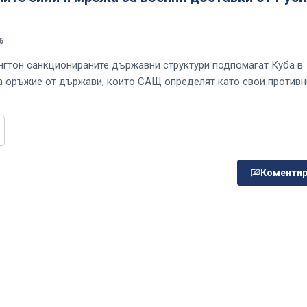
6
гтон санкционираните държавни структури подпомагат Куба в
а оръжие от държави, които САЩ определят като свои против
Коментир