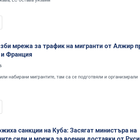
зби мрежа за трафик на мигранти от Алжир п
 и Франция
6
или набирани мигрантите, там са се подготвяли и организирали
жиха санкции на Куба: Засягат министъра на
те сили и мрежа за военни доставки от Руси