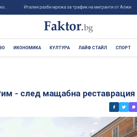
Италия разби мрежа за трафик на мигранти от Алжир през Са
ВО
ИКОНОМИКА
КУЛТУРА
ЛАЙФ СТАЙЛ
СПОРТ
Рим - след мащабна реставрация