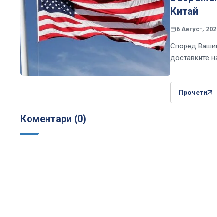
Китай
6 Август, 202
Според Вашин
доставките н
Прочети
Коментари (0)