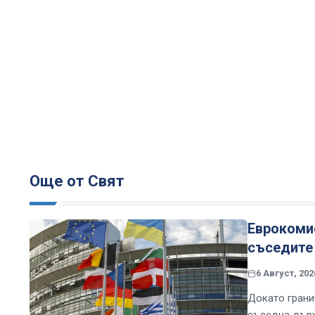
Още от Свят
Еврокомис
съседите 
6 Август, 202
Докато грани
съседна държ