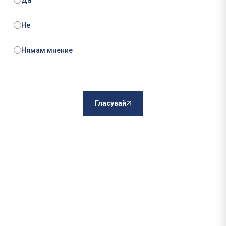
Не
Нямам мнение
Гласувай