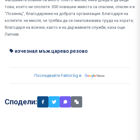
това, което ни сполетя. 300 човешки живота са спасени, спасен е и
"Лозенец", благодарение на добрата организация. Благодаря на
колегите. не мисля, че трябва да се омаловажава труда на хората,
благодаря на всички, както и на държавните служби, каза още
Лапчев.
изчезнал мъж
царево
резово
,
,
Последвайте Faktor.bg в
Сподели: