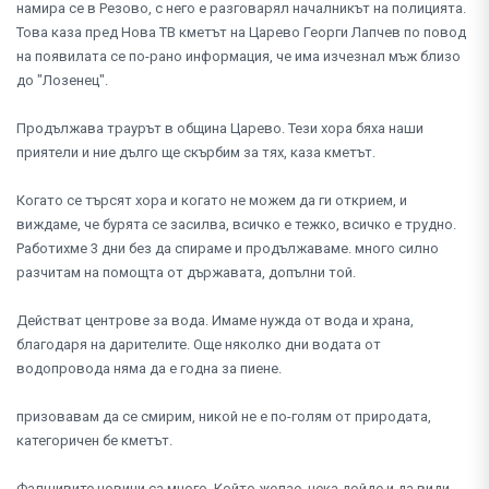
намира се в Резово, с него е разговарял началникът на полицията.
Това каза пред Нова ТВ кметът на Царево Георги Лапчев по повод
на появилата се по-рано информация, че има изчезнал мъж близо
до "Лозенец".
Продължава траурът в община Царево. Тези хора бяха наши
приятели и ние дълго ще скърбим за тях, каза кметът.
Когато се търсят хора и когато не можем да ги открием, и
виждаме, че бурята се засилва, всичко е тежко, всичко е трудно.
Работихме 3 дни без да спираме и продължаваме. много силно
разчитам на помощта от държавата, допълни той.
Действат центрове за вода. Имаме нужда от вода и храна,
благодаря на дарителите. Още няколко дни водата от
водопровода няма да е годна за пиене.
призовавам да се смирим, никой не е по-голям от природата,
категоричен бе кметът.
Фалшивите новини са много. Който желае, нека дойде и да види