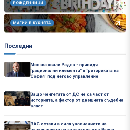
РОЖДЕННИЦИ
МАГИИ В КУХНЯТА
Последни
Москва хвали Радев - привидя
"рационални илементи" в "реториката на
София" под негово управление
Защо ченгетата от ДС не са част от
историята, а фактор от днешната съдебна
власт
ВАС остави в сила уволнението на
началничката на кадастъра във Варна