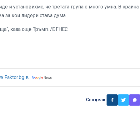
иде и установихме, че третата група е много умна. В крайна
ва за кои лидери става дума.
еща“, каза още Тръмп. /БГНЕС
 Faktor.bg в
Сподели: