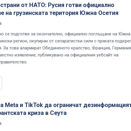
страни от НАТО: Русия готви официално
е на грузинската територия Южна Осетия
6
но се подготвя за окончателно, официално поглъщане на Южна
ински регион, окупиран от сепаратистки сили с пряката подкре
я. За това алармират Обединеното кралство, Франция, Германия
местно изявление, публикувано на официалния уебсайт на
правителство.
а Meta и TikTok да ограничат дезинформация
антската криза в Сеута
6