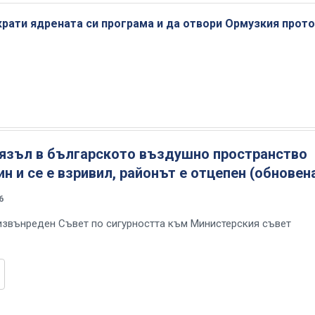
крати ядрената си програма и да отвори Ормузкия прот
лязъл в българското въздушно пространство
ин и се е взривил, районът е отцепен (обновен
6
извънреден Съвет по сигурността към Министерския съвет