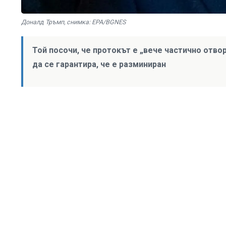
Доналд Тръмп, снимка: EPA/BGNES
Той посочи, че протокът е „вече частично отво
да се гарантира, че е разминиран