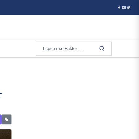
ачимо...
Петима от задържаните по случая с фентанила оста
т