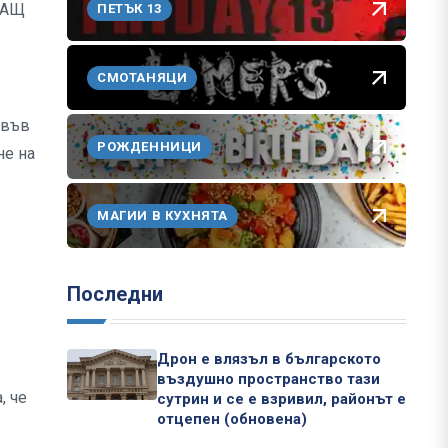
 САЩ
ПЕТЪК 13
СМОТАНЯЦИ
 във
РОЖДЕННИЦИ
не на
МАГИИ В КУХНЯТА
Последни
Дрон е влязъл в българското
въздушно пространство тази
, че
сутрин и се е взривил, районът е
отцепен (обновена)