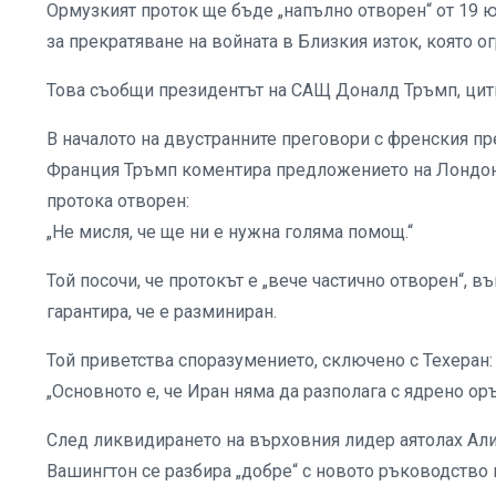
Ормузкият проток ще бъде „напълно отворен“ от 19
за прекратяване на войната в Близкия изток, която 
Това съобщи президентът на САЩ Доналд Тръмп, цит
В началото на двустранните преговори с френския п
Франция Тръмп коментира предложението на Лондон
протока отворен:
„Не мисля, че ще ни е нужна голяма помощ.“
Той посочи, че протокът е „вече частично отворен“, в
гарантира, че е разминиран.
Той приветства споразумението, сключено с Техеран:
„Основното е, че Иран няма да разполага с ядрено ор
След ликвидирането на върховния лидер аятолах Али
Вашингтон се разбира „добре“ с новото ръководство 