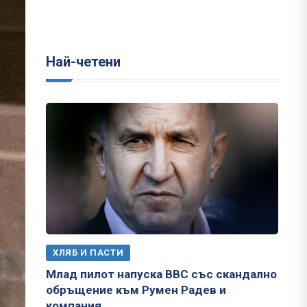
Най-четени
ХЛЯБ И ПАСТИ
Млад пилот напуска ВВС със скандално
обръщение към Румен Радев и
компания