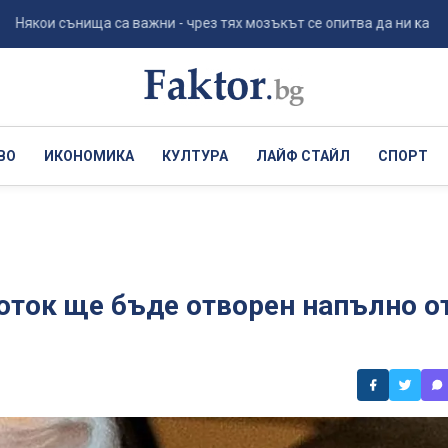
 сънища са важни - чрез тях мозъкът се опитва да ни каже нещо зн
ВО
ИКОНОМИКА
КУЛТУРА
ЛАЙФ СТАЙЛ
СПОРТ
оток ще бъде отворен напълно о