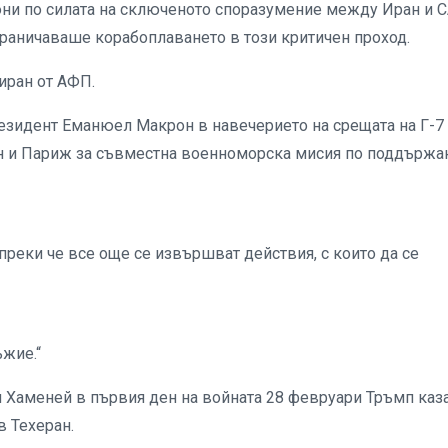
 юни по силата на сключеното споразумение между Иран и
ограничаваше корабоплаването в този критичен проход.
иран от АФП.
резидент Еманюел Макрон в навечерието на срещата на Г-7
 и Париж за съвместна военноморска мисия по поддържа
ъпреки че все още се извършват действия, с които да се
ъжие.“
 Хаменей в първия ден на войната 28 февруари Тръмп каза
в Техеран.