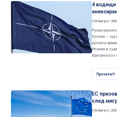
4 водещи 
анексиран
8 Август, 202
Русия вероят
Осетия — груз
руската арми
Италия в съв
британското 
Прочети
ЕС призов
след мигр
8 Август, 202