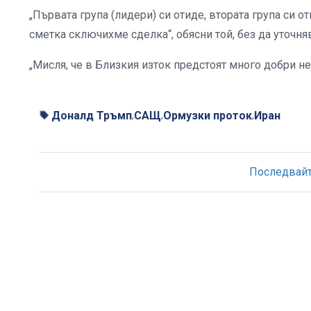
„Първата група (лидери) си отиде, втората група си от
сметка сключихме сделка“, обясни той, без да уточня
„Мисля, че в Близкия изток предстоят много добри н
Доналд Тръмп
САЩ
Ормузки проток
Иран
,
,
,
Последвайте