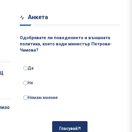
Анкета
Одобрявате ли поведението и външната
политика, която води министър Петрова-
Чамова?
Да
АЩ
Не
Нямам мнение
лизо
Гласувай