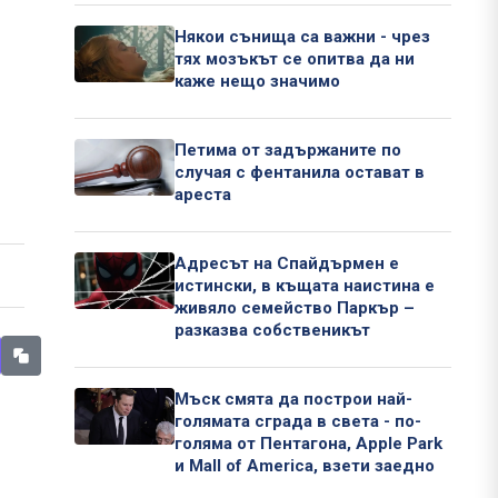
Някои сънища са важни - чрез
тях мозъкът се опитва да ни
каже нещо значимо
Петима от задържаните по
случая с фентанила остават в
ареста
Адресът на Спайдърмен е
истински, в къщата наистина е
живяло семейство Паркър –
разказва собственикът
Мъск смята да построи най-
голямата сграда в света - по-
голяма от Пентагона, Apple Park
и Mall of America, взети заедно