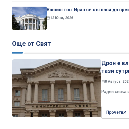
Вашингтон: Иран се съгласи да пре
12 Юни, 2026
Още от Свят
Дрон е в
тази сутр
8 Август, 202
Радев свика 
Прочети