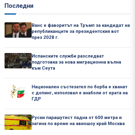
Последни
Ванс е фаворитът на Тръмп за кандидат на
републиканците за президентския вот
през 2028 г.
Испанските служби разследват
подготовка за нова миграционна вълна
към Сеута
Национален състезател по борба е хванат
с допинг, използвал е анаболи от ерата на
ГДР
Руски парашутист падна от 600 метра и
загина по време на авиошоу край Москва