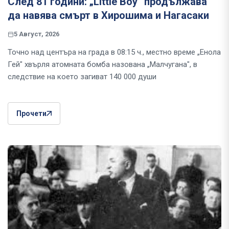
След 81 години: „Little Boy“ продължава
да навява смърт в Хирошима и Нагасаки
5 Август, 2026
Точно над центъра на града в 08:15 ч., местно време „Енола
Гей" хвърля атомната бомба назована „Малчугана", в
следствие на което загиват 140 000 души
Прочети