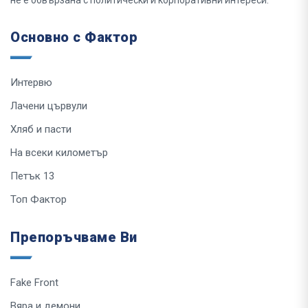
не е обвързана с политически и корпоративни интереси.
Основно с Фактор
Интервю
Лачени цървули
Хляб и пасти
На всеки километър
Петък 13
Топ Фактор
Препоръчваме Ви
Fake Front
Вяра и демони