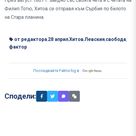
През август 1867 г. заедно със своята чета и с четата на
Филип Тотю, Хитов се отправя към Сърбия по билото
на Стара планина.
от редактора
28 април
Хитов
Левския
свобода
,
,
,
,
,
фактор
Последвайте Faktor.bg в
Сподели: