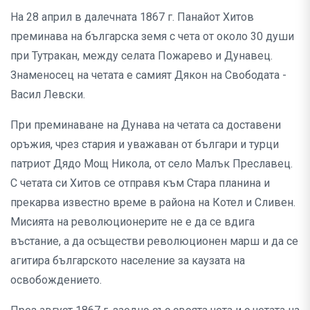
На 28 април в далечната 1867 г. Панайот Хитов
преминава на българска земя с чета от около 30 души
при Тутракан, между селата Пожарево и Дунавец.
Знаменосец на четата е самият Дякон на Свободата -
Васил Левски.
При преминаване на Дунава на четата са доставени
оръжия, чрез стария и уважаван от българи и турци
патриот Дядо Мощ Никола, от село Малък Преславец.
С четата си Хитов се отправя към Стара планина и
прекарва известно време в района на Котел и Сливен.
Мисията на революционерите не е да се вдига
въстание, а да осъществи революционен марш и да се
агитира българското население за каузата на
освобождението.