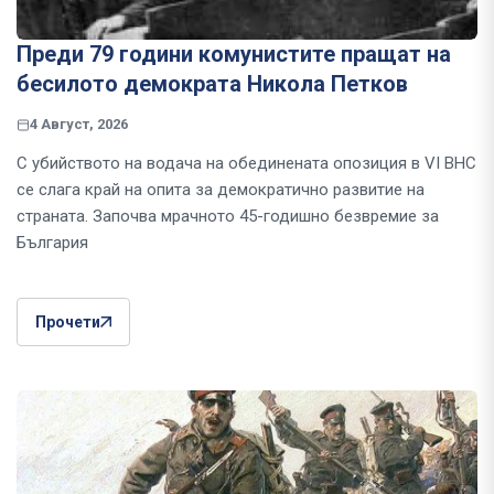
Преди 79 години комунистите пращат на
бесилото демократа Никола Петков
4 Август, 2026
С убийството на водача на обединената опозиция в VI ВНС
се слага край на опита за демократично развитие на
страната. Започва мрачното 45-годишно безвремие за
България
Прочети