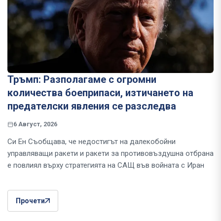
Тръмп: Разполагаме с огромни
количества боеприпаси, изтичането на
предателски явления се разследва
6 Август, 2026
Си Ен Съобщава, че недостигът на далекобойни
управляващи ракети и ракети за противовъздушна отбрана
е повлиял върху стратегията на САЩ във войната с Иран
Прочети