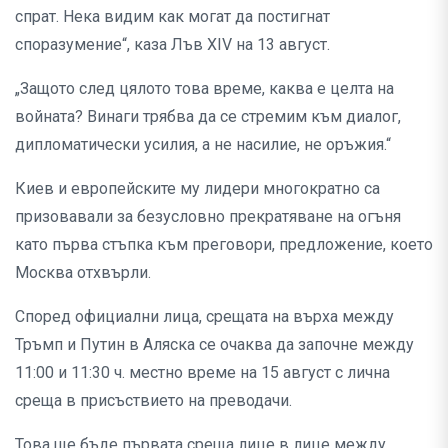
спрат. Нека видим как могат да постигнат
споразумение“, каза Лъв XIV на 13 август.
„Защото след цялото това време, каква е целта на
войната? Винаги трябва да се стремим към диалог,
дипломатически усилия, а не насилие, не оръжия.“
Киев и европейските му лидери многократно са
призовавали за безусловно прекратяване на огъня
като първа стъпка към преговори, предложение, което
Москва отхвърли.
Според официални лица, срещата на върха между
Тръмп и Путин в Аляска се очаква да започне между
11:00 и 11:30 ч. местно време на 15 август с лична
среща в присъствието на преводачи.
Това ще бъде първата среща лице в лице между