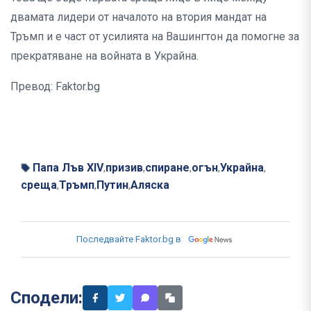
двамата лидери от началото на втория мандат на
Тръмп и е част от усилията на Вашингтон да помогне за
прекратяване на войната в Украйна.
Превод: Faktor.bg
Папа Лъв XIV
призив
спиране
огън
Украйна
,
,
,
,
,
среща
Тръмп
Путин
Аляска
,
,
,
Последвайте Faktor.bg в
Сподели: