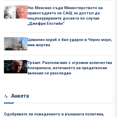
Ню Мексико съди Министерството на
правосъдието на САЩ за достъп до
нецензурираните досиета по случая
„Джефри Епстийн“
Цивилен кораб е бил ударен в Черно море,
има жертва
Тръмп: Разполагаме с огромни количества
боеприпаси, изтичането на предателски
явления се разследва
Анкета
Одобрявате ли поведението и външната политика,