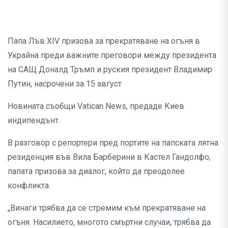
Папа Лъв XIV призова за прекратяване на огъня в
Украйна преди важните преговори между президента
на САЩ Доналд Тръмп и руския президент Владимир
Путин, насрочени за 15 август
Новината съобщи Vatican News, предаде Киев
индипендънт.
В разговор с репортери пред портите на папската лятна
резиденция във Вила Барберини в Кастел Гандолфо,
папата призова за диалог, който да преодолее
конфликта.
„Винаги трябва да се стремим към прекратяване на
огъня. Насилието, многото смъртни случаи, трябва да