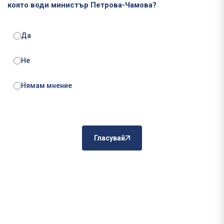
която води министър Петрова-Чамова?
Да
Не
Нямам мнение
Гласувай