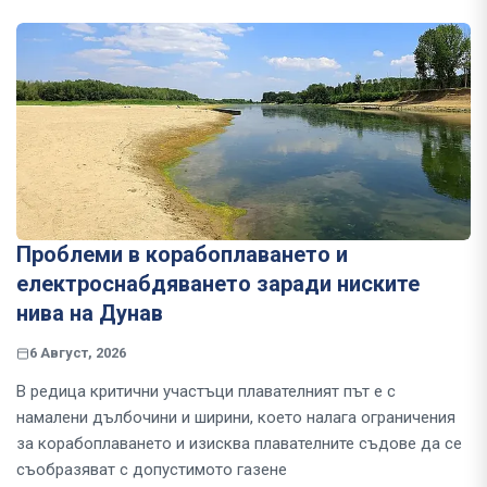
Проблеми в корабоплаването и
електроснабдяването заради ниските
нива на Дунав
6 Август, 2026
В редица критични участъци плавателният път е с
намалени дълбочини и ширини, което налага ограничения
за корабоплаването и изисква плавателните съдове да се
съобразяват с допустимото газене