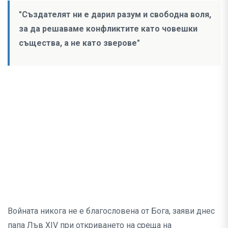
"Създателят ни е дарил разум и свободна воля,
за да решаваме конфликтите като човешки
същества, а не като зверове"
Войната никога не е благословена от Бога, заяви днес
папа Лъв XIV при откриването на среща на