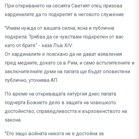
При откриването на сесията Светият отец призова
кардиналите да го подкрепят в неговото служение.
"Имам нужда от вашата силна, ясна и публична
подкрепа. Трябва да се чувствам подкрепен от вас
като от братя." - каза Лъв XIV:
От кардиналите е поискано да не дават изявления
пред медиите, докато са в Рим, и само встъпителните и
заключителните думи на папата ще бъдат оповестени
публично, уточнява АП.
По време на откриващата литургия днес папата
подчерта Божието дело в защита на човешкото
достойнство, справедливостта и върховенството на
закона.
"Ето защо войната никога не е достойна за