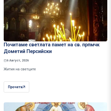
Почитаме светлата памет на св. прпмчк
Дометий Персийски
6 Август, 2026
Жития на светците
Прочети