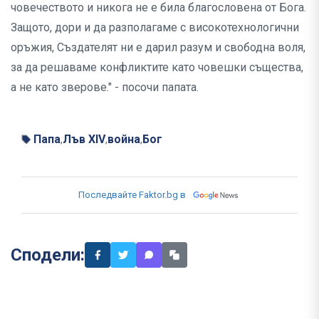
човечеството и никога не е била благословена от Бога.
Защото, дори и да разполагаме с високотехнологични
оръжия, Създателят ни е дарил разум и свободна воля,
за да решаваме конфликтите като човешки същества,
а не като зверове." - посочи папата.
Папа
Лъв XIV
война
Бог
,
,
,
Последвайте Faktor.bg в
Сподели: