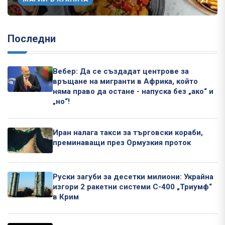
Последни
Вебер: Да се създадат центрове за
връщане на мигранти в Африка, който
няма право да остане - напуска без „ако“ и
„но“!
Иран налага такси за търговски кораби,
преминаващи през Ормузкия проток
Руски загуби за десетки милиони: Украйна
изгори 2 ракетни системи С-400 „Триумф“
в Крим