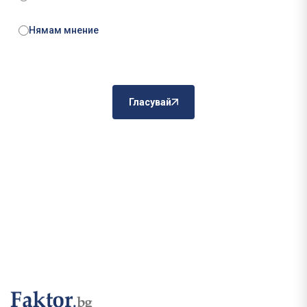
Нямам мнение
Гласувай