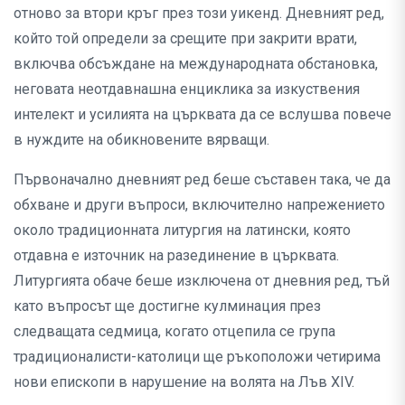
отново за втори кръг през този уикенд. Дневният ред,
който той определи за срещите при закрити врати,
включва обсъждане на международната обстановка,
неговата неотдавнашна енциклика за изкуствения
интелект и усилията на църквата да се вслушва повече
в нуждите на обикновените вярващи.
Първоначално дневният ред беше съставен така, че да
обхване и други въпроси, включително напрежението
около традиционната литургия на латински, която
отдавна е източник на разединение в църквата.
Литургията обаче беше изключена от дневния ред, тъй
като въпросът ще достигне кулминация през
следващата седмица, когато отцепила се група
традиционалисти-католици ще ръкоположи четирима
нови епископи в нарушение на волята на Лъв XIV.