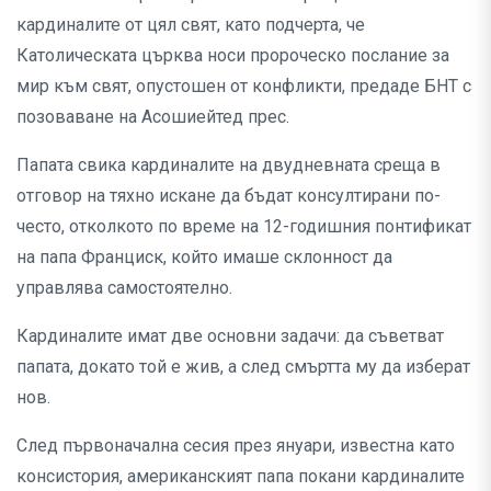
кардиналите от цял свят, като подчерта, че
Католическата църква носи пророческо послание за
мир към свят, опустошен от конфликти, предаде БНТ с
позоваване на Асошиейтед прес.
Папата свика кардиналите на двудневната среща в
отговор на тяхно искане да бъдат консултирани по-
често, отколкото по време на 12-годишния понтификат
на папа Франциск, който имаше склонност да
управлява самостоятелно.
Кардиналите имат две основни задачи: да съветват
папата, докато той е жив, а след смъртта му да изберат
нов.
След първоначална сесия през януари, известна като
консистория, американският папа покани кардиналите