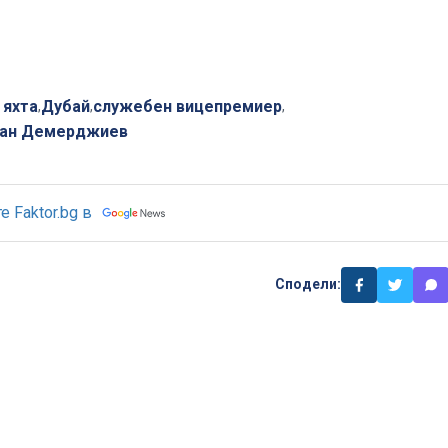
 яхта
Дубай
служебен вицепремиер
,
,
,
ан Демерджиев
 Faktor.bg в
Сподели: