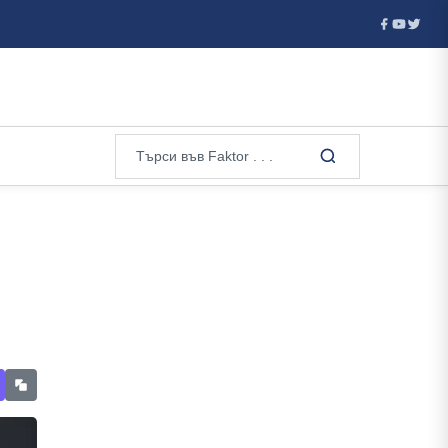
нещо значимо...
Петима от задържаните по случая с фентанил