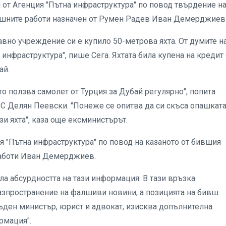
 от Агенция "Пътна инфраструктура" по повод твърдение н
ешните работи назначен от Румен Радев Иван Демерджие
вно учреждение си е купило 50-метрова яхта. От думите н
инфраструктура", пише Сега. Яхтата била купена на кредит 
ай.
йто ползва самолет от Турция за Дубай регулярно", попита
 Делян Пеевски. "Понеже се опитва да си скъса опашката
ази яхта", каза още ексминистърът.
я "Пътна инфраструктура" по повод на казаното от бившия
аботи Иван Демерджиев.
а абсурдността на тази информация. В тази връзка
разпространение на фалшиви новини, а позицията на бивш
ден министър, юрист и адвокат, изисква допълнителна
рмация".