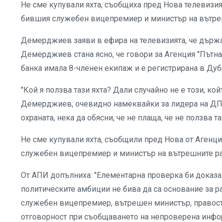
Не сме купували яхта, съобщиха пред Нова телевизия
бившия служебен вицепремиер и министър на вътр
Демерджиев заяви в ефира на телевизията, че държа
Демерджиев стана ясно, че говори за Агенция "Пътна 
банка имала 8-членен екипаж и е регистрирана в Дуб
"Кой я ползва тази яхта? Дали случайно не е този, ко
Демерджиев, очевидно намеквайки за лидера на ДПС
охраната, нека да обясни, че не плаща, че не ползва т
Не сме купували яхта, съобщили пред Нова от Агенци
служебен вицепремиер и министър на вътрешните р
От АПИ допълниха: "Елементарна проверка би доказал
политическите амбиции не бива да са основание за 
служебен вицепремиер, вътрешен министър, правосъ
отговорност при съобщаването на непроверена инфо