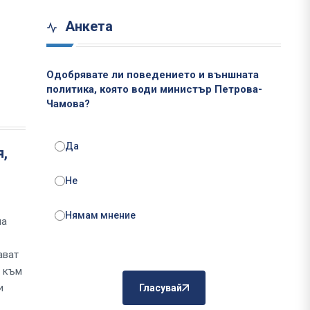
Анкета
Одобрявате ли поведението и външната
политика, която води министър Петрова-
Чамова?
Да
я,
Не
Нямам мнение
на
ават
о към
и
Гласувай