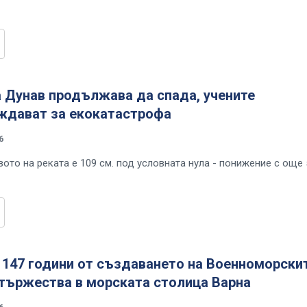
 Дунав продължава да спада, учените
ждават за екокатастрофа
6
ото на реката е 109 см. под условната нула - понижение с още 
 147 години от създаването на Военноморски
 тържества в морската столица Варна