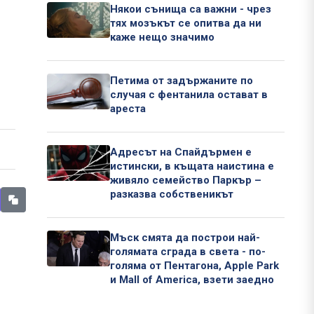
Някои сънища са важни - чрез
тях мозъкът се опитва да ни
каже нещо значимо
Петима от задържаните по
случая с фентанила остават в
ареста
Адресът на Спайдърмен е
истински, в къщата наистина е
живяло семейство Паркър –
разказва собственикът
Мъск смята да построи най-
голямата сграда в света - по-
голяма от Пентагона, Apple Park
и Mall of America, взети заедно