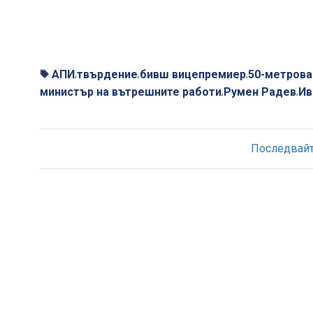
АПИ
твърдение
бивш вицепремиер
50-метрова
,
,
,
министър на вътрешните работи
Румен Радев
Ив
,
,
Последвайте