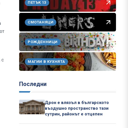
а
ПЕТЪК 13
в
СМОТАНЯЦИ
а
от
РОЖДЕННИЦИ
 с
МАГИИ В КУХНЯТА
Последни
Дрон е влязъл в българското
въздушно пространство тази
сутрин, районът е отцепен