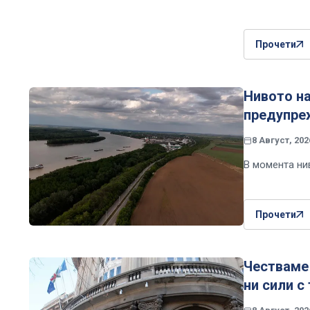
Прочети
Нивото на
предупре
8 Август, 202
В момента нив
Прочети
Честваме
ни сили с