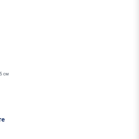
5 см
те