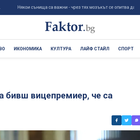
Някои сънища са важни - чрез тях мозъкът се опитва да ни каже 
ВО
ИКОНОМИКА
КУЛТУРА
ЛАЙФ СТАЙЛ
СПОРТ
а бивш вицепремиер, че са