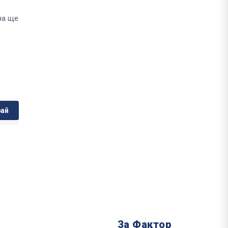
на ще
ай
За Фактор