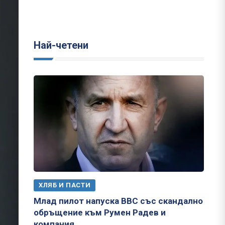
Най-четени
ХЛЯБ И ПАСТИ
Млад пилот напуска ВВС със скандално
обръщение към Румен Радев и
компания