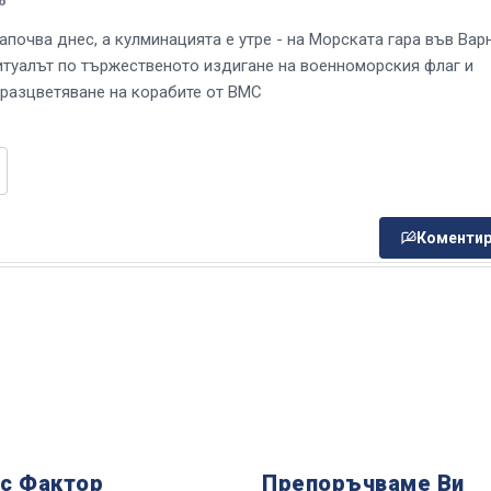
6
апочва днес, а кулминацията е утре - на Морската гара във Вар
итуалът по тържественото издигане на военноморския флаг и
 разцветяване на корабите от ВМС
Коментир
 с Фактор
Препоръчваме Ви