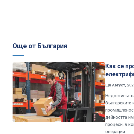
Още от България
Как се пр
електрифи
8 Август, 202
Недостигът н
българските к
промишленост
дейността им
процеси, в к
операции.