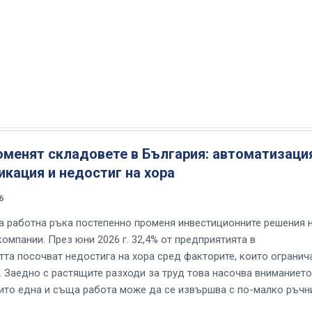
оменят складовете в България: автоматизаци
кация и недостиг на хора
6
а работна ръка постепенно променя инвестиционните решения 
омпании. През юни 2026 г. 32,4% от предприятията в
та посочват недостига на хора сред факторите, които огранич
. Заедно с растящите разходи за труд това насочва вниманиет
оито една и съща работа може да се извършва с по-малко ръчн