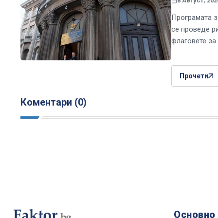
8 Август, 202
Програмата з
се проведе р
флаговете за
Прочети
Коментари (0)
Основно