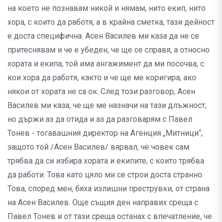
на което не познавам никой и нямам, нито екип, нито
хора, с които да работя, а в крайна сметка, тази дейност
е доста специфична. Асен Василев ми каза да не се
притеснявам и че е убеден, че ще се справя, а относно
хората и екипа, той има ангажимент да ми посочва, с
кои хора да работя, както и че ще ме коригира, ако
някои от хората не са ок. След този разговор, Асен
Василев ми каза, че ще ме назначи на тази длъжност,
но държи аз да отида и аз да разговарям с Павел
Тонев - тогавашния директор на Агенция „Митници“,
защото той /Асен Василев/ вярвал, че човек сам
трябва да си избира хората и екипите, с които трябва
да работи. Това като цяло ми се строи доста странно.
Това, според мен, бяха излишни преструвки, от страна
на Асен Василев. Още същия ден направих среща с
Павел Тонев и от тази среща останах с впечатление, че