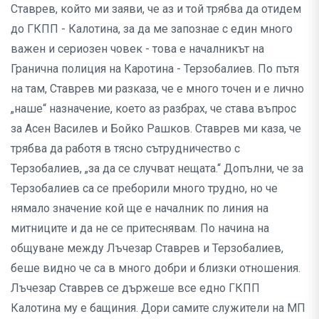
Ставрев, който ми заяви, че аз и той трябва да отидем
до ГКПП - Калотина, за да ме запознае с един много
важен и сериозен човек - това е началникът на
Гранична полиция на Каротина - Терзобалиев. По пътя
на там, Ставрев ми разказа, че е много точен и е лично
„наше“ назначение, което аз разбрах, че става въпрос
за Асен Василев и Бойко Рашков. Ставрев ми каза, че
трябва да работя в тясно сътрудничество с
Терзобалиев, „за да се случват нещата.“ Допълни, че за
Терзобалиев са се преборили много трудно, но че
нямало значение кой ще е началник по линия на
митниците и да не се притеснявам. По начина на
общуване между Лъчезар Ставрев и Терзобалиев,
беше видно че са в много добри и близки отношения.
Лъчезар Ставрев се държеше все едно ГКПП
Калотина му е бащиния. Дори самите служители на МП