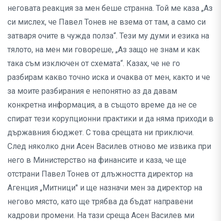
неговата реакция за мен беше странна. Той ме каза „Аз
си мислех, че Павел Тонев не взема от там, а само си
затваря очите в чужда полза“. Тези му думи и езика на
тялото, на мен ми говореше, „Аз защо не знам и как
така съм изключен от схемата“. Казах, че не го
разбирам какво точно иска и очаква от мен, както и че
за моите разбирания е непонятно аз да давам
конкретна информация, а в същото време да не се
спират тези корупционни практики и да няма приходи в
държавния бюджет. С това срещата ни приключи.
След няколко дни Асен Василев отново ме извика при
него в Министерство на финансите и каза, че ще
отстрани Павел Тонев от длъжността директор на
Агенция „Митници" и ще назначи мен за директор на
негово място, като ще трябва да бъдат направени
кадрови промени. На тази среща Асен Василев ми