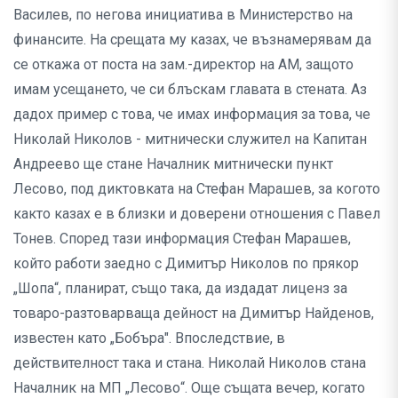
Василев, по негова инициатива в Министерство на
финансите. На срещата му казах, че възнамерявам да
се откажа от поста на зам.-директор на АМ, защото
имам усещането, че си блъскам главата в стената. Аз
дадох пример с това, че имах информация за това, че
Николай Николов - митнически служител на Капитан
Андреево ще стане Началник митнически пункт
Лесово, под диктовката на Стефан Марашев, за когото
както казах е в близки и доверени отношения с Павел
Тонев. Според тази информация Стефан Марашев,
който работи заедно с Димитър Николов по прякор
„Шопа“, планират, също така, да издадат лиценз за
товаро-разтоварваща дейност на Димитър Найденов,
известен като „Бобъра". Впоследствие, в
действителност така и стана. Николай Николов стана
Началник на МП „Лесово“. Още същата вечер, когато