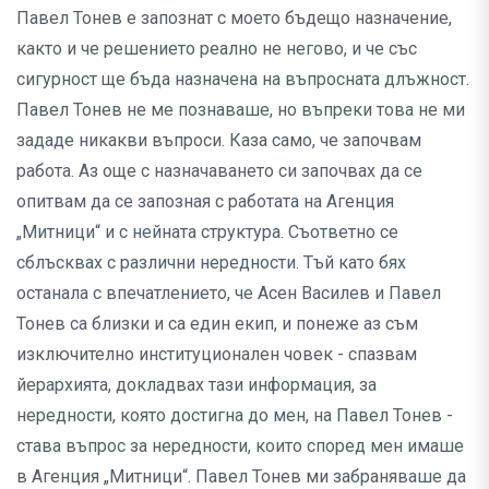
Павел Тонев е запознат с моето бъдещо назначение,
както и че решението реално не негово, и че със
сигурност ще бъда назначена на въпросната длъжност.
Павел Тонев не ме познаваше, но въпреки това не ми
зададе никакви въпроси. Каза само, че започвам
работа. Аз още с назначаването си започвах да се
опитвам да се запозная с работата на Агенция
„Митници“ и с нейната структура. Съответно се
сблъсквах с различни нередности. Тъй като бях
останала с впечатлението, че Асен Василев и Павел
Тонев са близки и са един екип, и понеже аз съм
изключително институционален човек - спазвам
йерархията, докладвах тази информация, за
нередности, която достигна до мен, на Павел Тонев -
става въпрос за нередности, които според мен имаше
в Агенция „Митници“. Павел Тонев ми забраняваше да