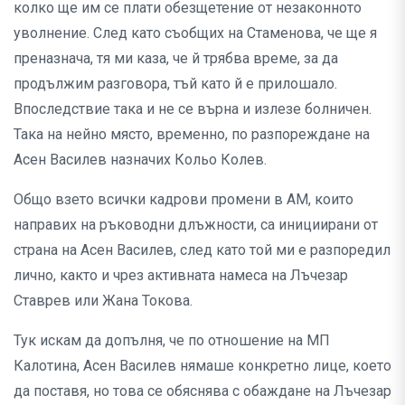
колко ще им се плати обезщетение от незаконното
уволнение. След като съобщих на Стаменова, че ще я
преназнача, тя ми каза, че й трябва време, за да
продължим разговора, тъй като й е прилошало.
Впоследствие така и не се върна и излезе болничен.
Така на нейно място, временно, по разпореждане на
Асен Василев назначих Кольо Колев.
Общо взето всички кадрови промени в АМ, които
направих на ръководни длъжности, са инициирани от
страна на Асен Василев, след като той ми е разпоредил
лично, както и чрез активната намеса на Лъчезар
Ставрев или Жана Токова.
Тук искам да допълня, че по отношение на МП
Калотина, Асен Василев нямаше конкретно лице, което
да поставя, но това се обяснява с обаждане на Лъчезар