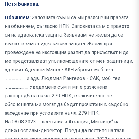
Петя Банкова:
Обвиняем:
Запозната съм и са ми разяснени правата
на обвиняем, съгласно НПК. Запозната съм с правото
си на адвокатска защита. Заявявам, че желая да се
възползвам от адвокатска защита. Желая при
провеждане на настоящия разпит да присъстват и да
ме представляват упълномощените от мен защитници,
адвокат Аделина Манта - АК-Габрово, моб. тел.:
……………….. и адв. Людмил Рангелов - САК, моб. тел.
………………….. Уведомена съм и ми е разяснена
разпоредбата на чл. 279 НПК, включително че
обясненията ми могат да бъдат прочетени в съдебно
заседание при условията на чл. 279 НПК.
На 08.08.2023 г. постъпих в Агенция „Митници“ на
длъжност зам.-директор. Преди да постъпя на тази