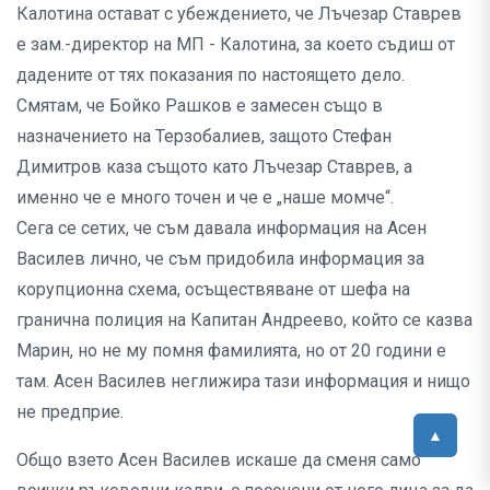
Калотина остават с убеждението, че Лъчезар Ставрев
е зам.-директор на МП - Калотина, за което съдиш от
дадените от тях показания по настоящето дело.
Смятам, че Бойко Рашков е замесен също в
назначението на Терзобалиев, защото Стефан
Димитров каза същото като Лъчезар Ставрев, а
именно че е много точен и че е „наше момче“.
Сега се сетих, че съм давала информация на Асен
Василев лично, че съм придобила информация за
корупционна схема, осъществяване от шефа на
гранична полиция на Капитан Андреево, който се казва
Марин, но не му помня фамилията, но от 20 години е
там. Асен Василев неглижира тази информация и нищо
не предприе.
Общо взето Асен Василев искаше да сменя само