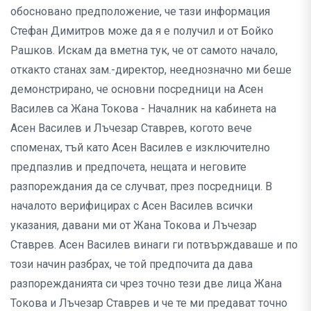
обосновано предположение, че тази информация
Стефан Димитров може да я е получил и от Бойко
Рашков. Искам да вметна тук, че от самото начало,
откакто станах зам.-директор, нееднозначно ми беше
демонстрирано, че основни посредници на Асен
Василев са Жана Токова - Началник на кабинета на
Асен Василев и Лъчезар Ставрев, когото вече
споменах, тъй като Асен Василев е изключително
предпазлив и предпочета, нещата и неговите
разпореждания да се случват, през посредници. В
началото верифицирах с Асен Василев всички
указания, давани ми от Жана Токова и Лъчезар
Ставрев. Асен Василев винаги ги потвърждаваше и по
този начин разбрах, че той предпочита да дава
разпорежданията си чрез точно тези две лица Жана
Токова и Лъчезар Ставрев и че те ми предават точно