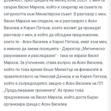
длъжност, през средата на месец юли, 2023г. с мен се
свърза Васил Марков, който е секретар на съвета по
сигурността към Министерски съвет. В разговор с мен,
Васил Марков ми сподели, че е разговарял с Асен
Василев и Кирил Петков, които желаят да проведат
разговор с мен, в който да обсъдим предложение,
което те - Асен Василев и Кирил Петков, имат към мен,
а именно да заема позицията - Директор „Митническо
разузнаване и разследване“ - така се изрази Васил
Марков. За уточнение, става въпрос за Асен Василев,
който по това време беше Министър на финансите в
правителството на Николай Денков и за Кирил Петков,
който е съпредседател, заедно с Асен Василев на ПП
„Продължаваме промяната“. Аз приех това
предложение на Васил Марков, който доста бързо
организира среща с Асен Василев.