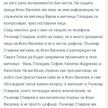
но като цяло ангажиментът бил негов. На същата
среща Асен Василев ми каза, че има информация, че
служители на митница Варна и митница Пловдив се
контролират, чрез поставени лица.
След няколко дни с мен се свърза по телефона
Лъчезар Ставрев, който аз знаех, че е много доверено
лице на Асен Василев и че е негов шофьор. Лъчезар
Ставрев ми каза, че Асен Василев е разпоредил на
Павел Тонев да бъдат направени промените в тези
митници - Вана, Пловдив, София, Капитан Андреево и
Калотина. На ми беше странно как при разговор, на
който съм присъствала само аз и Асен Василев и сме
обсъждали такъв важен въпрос, е запознат и Лъчезар
Ставрев, което потвърди моето впечатление, че
Лъчезар Ставрев е изключително близък на Асен
Василев, а не просто шофьор. Лъчезар Ставрев ми