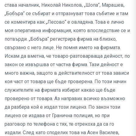
става началник, Николай Николов, „Шопа“, Марашев,
„Бобъра“ се събират и отпразнуват това събитие и там
се коментира как „Лесово“ е овладяна. Това е лично
моя оперативна информация, която впоследствие се и
потвърди. „Бобъра“ регистрира фирма на близко,
свързано с него лице. Не помня името на фирмата.
Искам да вметна, че товаро-разтоварваща дейност, по
закон се извършва от частна фирма. Тази дейност е
много важна, защото в действителност от това зависи
коя част от товара ще бъде проверена. По този начин
служителите на фирмата избират какво ще бъде
проверено от товара. Аз направих всичко възможно
да разбера кой е издал този лиценз. По закон този
лиценз се издава от Гранична полиция, но при
разговор по телефона с тях, те отрекоха да са го
издали. След като споделих това на Асен Василев,