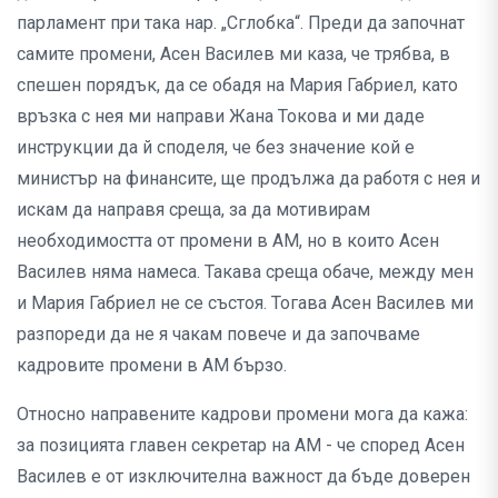
парламент при така нар. „Сглобка“. Преди да започнат
самите промени, Асен Василев ми каза, че трябва, в
спешен порядък, да се обадя на Мария Габриел, като
връзка с нея ми направи Жана Токова и ми даде
инструкции да й споделя, че без значение кой е
министър на финансите, ще продължа да работя с нея и
искам да направя среща, за да мотивирам
необходимостта от промени в АМ, но в които Асен
Василев няма намеса. Такава среща обаче, между мен
и Мария Габриел не се състоя. Тогава Асен Василев ми
разпореди да не я чакам повече и да започваме
кадровите промени в АМ бързо.
Относно направените кадрови промени мога да кажа:
за позицията главен секретар на АМ - че според Асен
Василев е от изключителна важност да бъде доверен