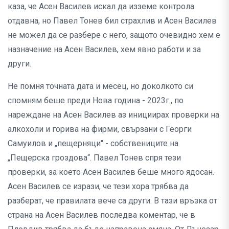
каза, че Асен Василев искал да изземе контрола
отдавна, но Павел Тонев бил страхлив и Асен Василев
не можел да се разбере с него, защото очевидно хем е
назначение на Асен Василев, хем явно работи и за
други.
Не помня точната дата и месец, но доколкото си
спомням беше преди Нова година - 2023г., по
нареждане на Асен Василев аз инициирах проверки на
алкохоли и горива на фирми, свързани с Георги
Самуилов и „пещерняци" - собствениците на
„Пещерска гроздова“. Павел Тонев спря тези
проверки, за което Асен Василев беше много ядосан.
Асен Василев се изрази, че тези хора трябва да
разберат, че правилата вече са други. В тази връзка от
страна на Асен Василев последва коментар, че в