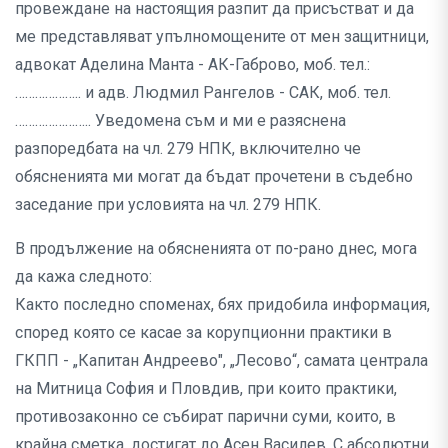
провеждане на настоящия разпит да присъстват и да
ме представляват упълномощените от мен защитници,
адвокат Аделина Манта - АК-Габрово, моб. тел.:
……………….. и адв. Людмил Рангелов - САК, моб. тел.
………………….. Уведомена съм и ми е разяснена
разпоредбата на чл. 279 НПК, включително че
обясненията ми могат да бъдат прочетени в съдебно
заседание при условията на чл. 279 НПК.
В продължение на обясненията от по-рано днес, мога
да кажа следното:
Както последно споменах, бях придобила информация,
според която се касае за корупционни практики в
ГКПП - „Капитан Андреево", „Лесово“, самата централа
на Митница София и Пловдив, при които практики,
противозаконно се събират парични суми, които, в
крайна сметка, достигат до Асен Василев. С абсолютни