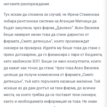
неговите разпореждания.
Тук искам да спомена за случай, че Ирена Стаменова
лобира рентгенови системи на Агенция Митници да
бъдат закупени, чрез фирма „Данлекс“. Асен Василев
беше намерил начин това да стане директно от
фирмата „Смитс детекшън“, които произвеждат
скенери за проверка. Идеята му беше това да стане с
пряко договаряне, да го финансира с пари от бюджета,
като заобиколи ЗОП. Беше си наел консултанти, които
да кажат как точно да стане. Чрез това Асен Василев
целеше да получи комисионна от фирмата „Смитс
детекшън“, тъй като поръчката касаеше милиони. Той
искаше аз да дам достъп на тази фирма, до всички
места, на които трябва да се поставят тези скенери,
както и необходимата информация за това. Не знам