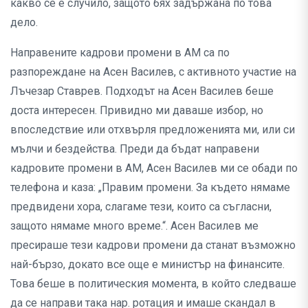
какво се е случило, защото бях задържана по това
дело.
Направените кадрови промени в АМ са по
разпореждане на Асен Василев, с активното участие на
Лъчезар Ставрев. Подходът на Асен Василев беше
доста интересен. Привидно ми даваше избор, но
впоследствие или отхвърля предложенията ми, или си
мълчи и бездейства. Преди да бъдат направени
кадровите промени в АМ, Асен Василев ми се обади по
телефона и каза: „Правим промени. За където нямаме
предвидени хора, слагаме тези, които са съгласни,
защото нямаме много време.“. Асен Василев ме
пресираше тези кадрови промени да станат възможно
най-бързо, докато все още е министър на финансите.
Това беше в политическия момента, в който следваше
да се направи така нар. ротация и имаше скандал в