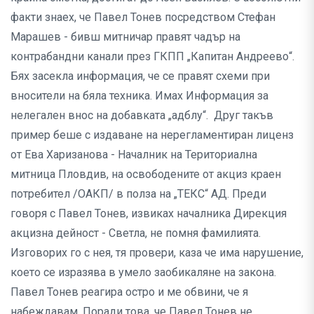
факти знаех, че Павел Тонев посредством Стефан
Марашев - бивш митничар правят чадър на
контрабандни канали през ГКПП „Капитан Андреево“.
Бях засекла информация, че се правят схеми при
вносители на бяла техника. Имах Информация за
нелегален внос на добавката „адблу“. Друг такъв
пример беше с издаване на нерегламентиран лиценз
от Ева Харизанова - Началник на Териториална
митница Пловдив, на освободените от акциз краен
потребител /ОАКП/ в полза на „ТЕКС“ АД. Преди
говоря с Павел Тонев, извиках началника Дирекция
акцизна дейност - Светла, не помня фамилията.
Изговорих го с нея, тя провери, каза че има нарушение,
което се изразява в умело заобикаляне на закона.
Павел Тонев реагира остро и ме обвини, че я
набеждавам. Поради това, че Павел Тонев не