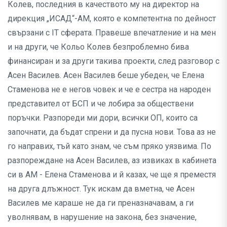
Колев, последния в качеството му на директор на
дирекция „ИСАД“-АМ, която е компетентна по дейност
свързани с IT сферата. Правеше впечатление и на мен
и на други, че Кольо Колев безпроблемно бива
финансиран и за други такива проекти, след разговор с
Асен Василев. Асен Василев беше убеден, че Елена
Стаменова не е негов човек и че е сестра на народен
представител от БСП и че лобира за обществени
поръчки. Разпореди ми дори, всички ОП, които са
започнати, да бъдат спрени и да пусна нови. Това аз не
го направих, тъй като знам, че съм пряко уязвима. По
разпореждане на Асен Василев, аз извиках в кабинета
си в АМ - Елена Стаменова и й казах, че ще я преместя
на друга длъжност. Тук искам да вметна, че Асен
Василев ме караше не да ги преназначавам, а ги
уволнявам, в нарушение на закона, без значение,