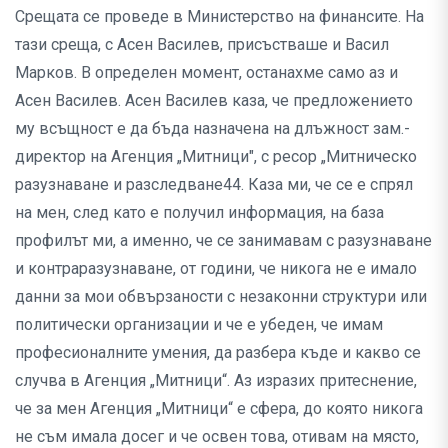
Срещата се проведе в Министерство на финансите. На
тази среща, с Асен Василев, присъстваше и Васил
Марков. В определен момент, останахме само аз и
Асен Василев. Асен Василев каза, че предложението
му всъщност е да бъда назначена на длъжност зам.-
директор на Агенция „Митници", с ресор „Митническо
разузнаване и разследване44. Каза ми, че се е спрял
на мен, след като е получил информация, на база
профилът ми, а именно, че се занимавам с разузнаване
и контраразузнаване, от години, че никога не е имало
данни за мои обвързаности с незаконни структури или
политически организации и че е убеден, че имам
професионалните умения, да разбера къде и какво се
случва в Агенция „Митници“. Аз изразих притеснение,
че за мен Агенция „Митници“ е сфера, до която никога
не съм имала досег и че освен това, отивам на място,