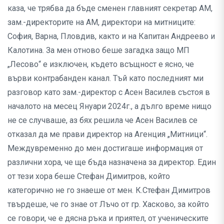
каза, че трябва да бъде сменен главният секретар АМ,
зам.-директорите на АМ, директори на митниците:
София, Варна, Пловдив, както и на Капитан Андреево и
Калотина. За мен отново беше загадка защо МП
„Лесово“ е изключен, където всъщност е ясно, че
върви контрабанден канал. Тъй като последният ми
разговор като зам.-директор с Асен Василев състоя в
началото на месец Януари 2024г., а дълго време нищо
не се случваше, аз бях решила че Асен Василев се
отказал да ме прави директор на Агенция „Митници“.
Междувременно до мен достигаше информация от
различни хора, че ще бъда назначена за директор. Един
от тези хора беше Стефан Димитров, който
категорично не го знаеше от мен. К.Стефан Димитров
твърдеше, че го знае от Лъчо от гр. Хасково, за който
се говори, че е дясна ръка и приятел, от ученическите