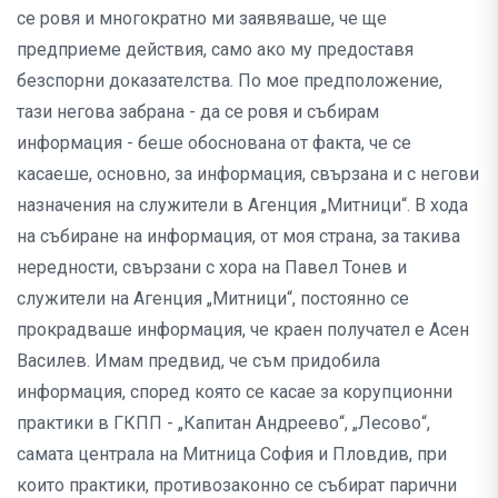
се ровя и многократно ми заявяваше, че ще
предприеме действия, само ако му предоставя
безспорни доказателства. По мое предположение,
тази негова забрана - да се ровя и събирам
информация - беше обоснована от факта, че се
касаеше, основно, за информация, свързана и с негови
назначения на служители в Агенция „Митници“. В хода
на събиране на информация, от моя страна, за такива
нередности, свързани с хора на Павел Тонев и
служители на Агенция „Митници“, постоянно се
прокрадваше информация, че краен получател е Асен
Василев. Имам предвид, че съм придобила
информация, според която се касае за корупционни
практики в ГКПП - „Капитан Андреево“, „Лесово“,
самата централа на Митница София и Пловдив, при
които практики, противозаконно се събират парични