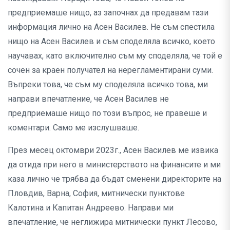
предприемаше нищо, аз започнах да предавам тази
информация лично на Асен Василев. Не съм спестила
нищо на Асен Василев и съм споделяла всичко, което
научавах, като включително съм му споделяла, че той е
сочен за краен получател на нерегламентирани суми.
Въпреки това, че съм му споделяла всичко това, ми
направи впечатление, че Асен Василев не
предприемаше нищо по този въпрос, не правеше и
коментари. Само ме изслушваше.
През месец октомври 2023г., Асен Василев ме извика
да отида при него в министерството на финансите и ми
каза лично че трябва да бъдат сменени директорите на
Пловдив, Варна, София, митнически пунктове
Калотина и Капитан Андреево. Направи ми
впечатление, че неглижира митнически пункт Лесово,