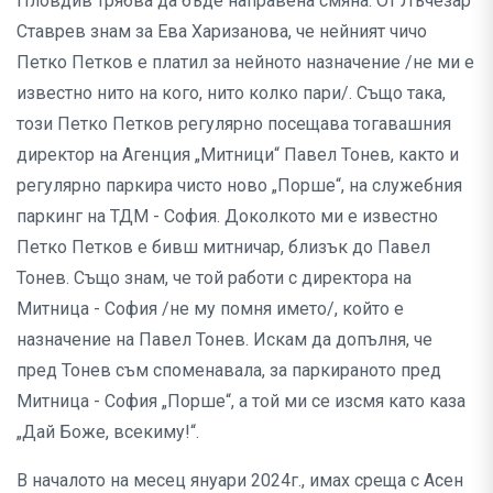
Пловдив трябва да бъде направена смяна. От Лъчезар
Ставрев знам за Ева Харизанова, че нейният чичо
Петко Петков е платил за нейното назначение /не ми е
известно нито на кого, нито колко пари/. Също така,
този Петко Петков регулярно посещава тогавашния
директор на Агенция „Митници“ Павел Тонев, както и
регулярно паркира чисто ново „Порше“, на служебния
паркинг на ТДМ - София. Доколкото ми е известно
Петко Петков е бивш митничар, близък до Павел
Тонев. Също знам, че той работи с директора на
Митница - София /не му помня името/, който е
назначение на Павел Тонев. Искам да допълня, че
пред Тонев съм споменавала, за паркираното пред
Митница - София „Порше“, а той ми се изсмя като каза
„Дай Боже, всекиму!“.
В началото на месец януари 2024г., имах среща с Асен