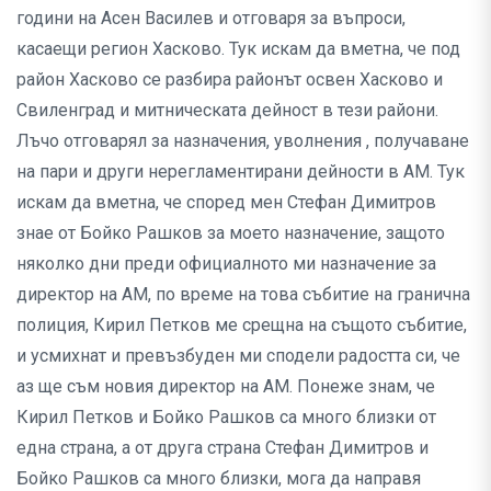
години на Асен Василев и отговаря за въпроси,
касаещи регион Хасково. Тук искам да вметна, че под
район Хасково се разбира районът освен Хасково и
Свиленград и митническата дейност в тези райони.
Лъчо отговарял за назначения, уволнения , получаване
на пари и други нерегламентирани дейности в АМ. Тук
искам да вметна, че според мен Стефан Димитров
знае от Бойко Рашков за моето назначение, защото
няколко дни преди официалното ми назначение за
директор на АМ, по време на това събитие на гранична
полиция, Кирил Петков ме срещна на същото събитие,
и усмихнат и превъзбуден ми сподели радостта си, че
аз ще съм новия директор на АМ. Понеже знам, че
Кирил Петков и Бойко Рашков са много близки от
една страна, а от друга страна Стефан Димитров и
Бойко Рашков са много близки, мога да направя