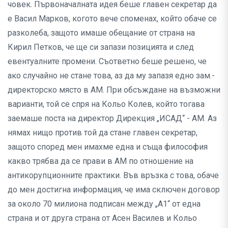
човек. Първоначалната идея беше главен секретар да
е Васил Марков, когото вече споменах, който обаче се
разколеба, защото имаше обещание от страна на
Кирил Петков, че ще си запази позицията и след
евентуалните промени. Съответно беше решено, че
ако случайно не стане това, аз да му запазя едно зам.-
директорско място в АМ. При обсъждане на възможни
варианти, той се спря на Кольо Колев, който тогава
заемаше поста на директор Дирекция „ИСАД“ - АМ. Аз
нямах нищо против той да стане главен секретар,
защото според мен имахме една и съща философия
какво трябва да се прави в АМ по отношение на
антикорупционните практики. Във връзка с това, обаче
до мен достигна информация, че има сключен договор
за около 70 милиона подписан между „А1“ от една
страна и от друга страна от Асен Василев и Кольо