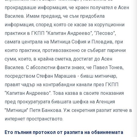
прокрадваше информация, че краен получател е Асен
Василев. Имам предвид, че съм придобила
информация, според която се касае за корупционни
практики в ГКПП “Капитан Андреево”, “Лесово”,
самата централа на Митница София и Пловдив, при
които практики, противозаконно се събират парични
суми, които, в крайна сметка, достигат до Асен
Василев. С абсолютни факти знаех, че Павел Тонев,
посредством Стефан Марашев - бивш митничар,
правят чадър на контрабандни канали през ГКПП
“Капитан Андреево”. Това казва в своите показания
пред прокуратурата бившата шефка на Агенция
"Митници" Петя Банкова. Уж секретния разпит изтече в
интернет пространството.
Ето пълния протокол от разпита на обвиняемата