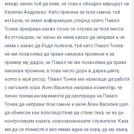
макар лично той да знае, че това е обходен маршрут на
Капитан Андреево. Като причина за тези смени, той
изтъкна, че имал информация, според която Павел
Тонев прикрива какво точно се случва на тези места.
Аз отговорих, че лично аз няма какво да направя и че
няма с какво да бъда полезна, тъй като Павел Тонев
не ми позволява да правя никакви промени и за
пример му дадох, че Павел не ми позволява да правя
никакви промени, в това число дори в дирекцията,
която е мой ресор. Павел Тонев ми налагаше да работя
с неговите хора. Асен Василев направи коментар, че
лично поема ангажимента да разпореди на Павел
Тонев да направи тези смени и вече Асен Василев щял
да обмисли как впоследствие да стане така, че аз да
контролирам хората, новоназначените служители. Каза
ми да си помисля и ако имам идеи за хора, да му кажа,