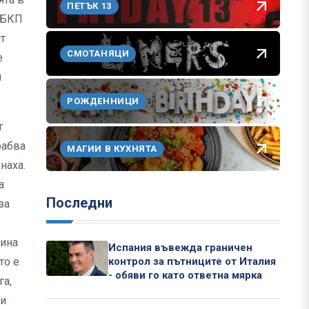
ПЕТЪК 13
и БКП
т
СМОТАНЯЦИ
е
и
РОЖДЕННИЦИ
т
рабва
МАГИИ В КУХНЯТА
наха.
а
Последни
за
дина
Испания въвежда граничен
контрол за пътниците от Италия
то е
- обяви го като ответна мярка
га,
 и