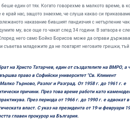
 беше един от тях. Когато говорехме в малкото време, в к
е е край нас, защото знаехме, че слуша какво си приказвам
злежаното наказание бившият пандизчия с нетърпение чак
 думите му, все още го чакат след 34 години. В затвора е сл
. Според него само Бойко Борисов може да оправи държава
 и съветва младежите да не повтарят неговите грешки, тъй
брат на Христо Татарчев, един от създателите на ВМРО, а 
авършва право в Софийски университет "Св. Климент
Малко Търново, Разлог и Разград. От 1958 г. до 1961 г. е
итически причини. През това време работи като каменоде
 практикува.
През периода от 1966 г. до 1990 г. е адвокат в
ческата власт. С указ на президента от 19-и февруари 19
стта главен прокурор на България.