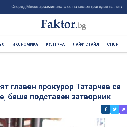
оред Москва разминалата се на косъм трагедия на летището в Лайп
ВО
ИКОНОМИКА
КУЛТУРА
ЛАЙФ СТАЙЛ
СПОРТ
ят главен прокурор Татарчев се
е, беше подставен затворник