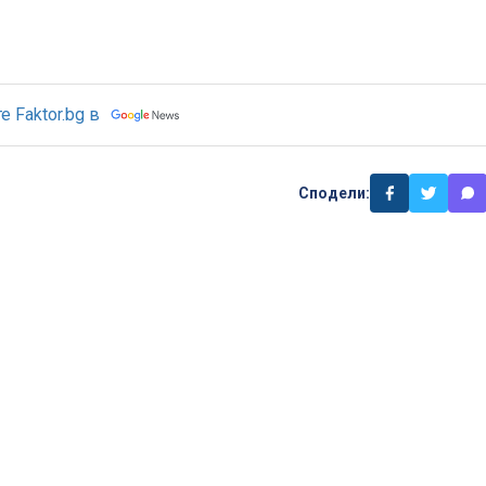
 Faktor.bg в
Сподели: