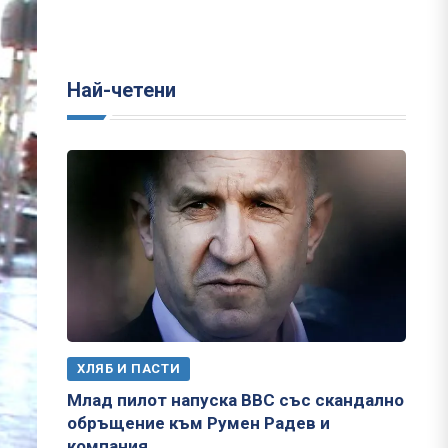
Най-четени
ХЛЯБ И ПАСТИ
Млад пилот напуска ВВС със скандално
обръщение към Румен Радев и
компания