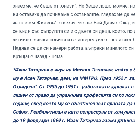
знаехме, че беше от „онези”. Не беше лошо момче, но
ни оставяха да почиваме с останалите, гледахме да н
че плюем Живков”, спомня си още Бай Данчо. След и
се види със съпругата си и с двете си деца, които, по
активно всички новини и се интересува от политика
Надява се да си намери работа, въпреки миналото си
връщане назад - няма.
*Иван Татарчев е внук на Михаил Татарчев, който е 
му е Асен Татарчев, деец на ММТРО.
През 1952 г. з
Охридски". От 1956 до 1961 г. работи като адвокат в 
лишен от право да упражнява професията си по пол
години, след което му се възстановяват правата да
София. Реабилитиран е като репресиран от комунисти
до 19 февруари 1999 г. Иван Татарчев заема длъжно