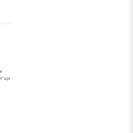
я
я“ ще