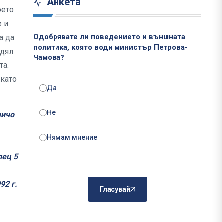
Анкета
оето
е и
Одобрявате ли поведението и външната
а да
политика, която води министър Петрова-
едял
Чамова?
та.
 като
Да
Не
чичо
Нямам мнение
лец 5
92 г.
Гласувай