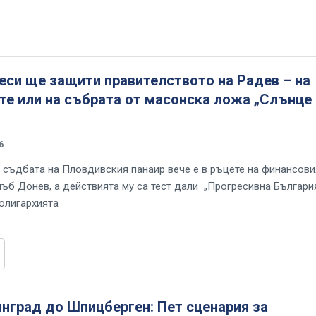
еси ще защити правителството на Радев – на
те или на събрата от масонска ложа „Слънце
6
 съдбата на Пловдивския панаир вече е в ръцете на финансови
ъб Донев, а действията му са тест дали „Прогресивна Българи
 олигархията
нград до Шпицберген: Пет сценария за