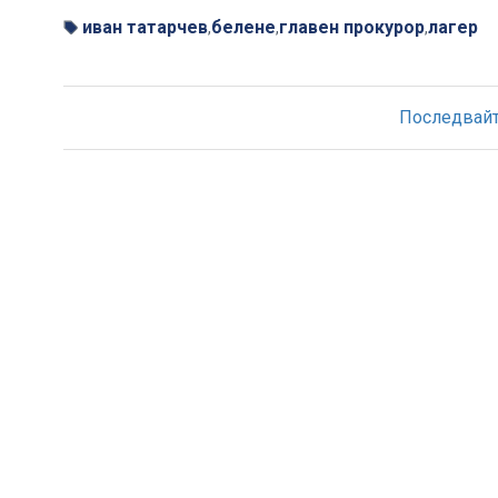
иван татарчев
белене
главен прокурор
лагер
,
,
,
Последвайте