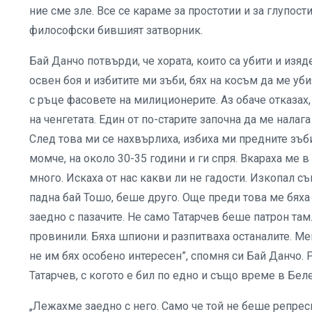
ние сме зле. Все се караме за простотии и за глупо
философски бившият затворник.
Бай Данчо потвърди, че хората, които са убити и изяд
освен боя и избитите ми зъби, бях на косъм да ме уби
с ръце фасовете на милиционерите. Аз обаче отказах, 
на ченгетата. Един от по-старите започна да ме налага
След това ми се нахвърлиха, избиха ми предните зъби
момче, на около 30-35 години и ги спря. Вкараха ме в 
много. Искаха от нас какви ли не гадости. Изкопал съ
падна бай Тошо, беше друго. Още преди това ме бяха
заедно с пазачите. Не само Татарчев беше патрон там.
провинили. Бяха шпиони и разпитваха останалите. Ме
не им бях особено интересен”, спомня си Бай Данчо.
Татарчев, с когото е бил по едно и също време в Бел
„Лежахме заедно с него. Само че той не беше репреси