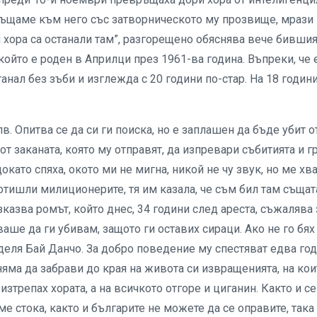
обръщаме към него със затворническото му прозвище, мраз
 хора са останали там”, разгорещено обяснява вече бившия
който е роден в Априлци през 1961-ва година. Въпреки, че 
анал без зъби и изглежда с 20 години по-стар. На 18 годин
. Опитва се да си ги поиска, но е заплашен да бъде убит о
т заканата, която му отправят, да изпревари събитията и г
докато спяха, окото ми не мигна, никой не чу звук, но ме хва
отишли милиционерите, тя им казала, че съм бил там същат
зказва ромът, който днес, 34 години след ареста, съжалява 
аше да ги убивам, защото ги оставих сираци. Ако не го бях
оделя Бай Данчо. За добро поведение му спестяват едва го
яма да забрави до края на живота си извращенията, на кои
зтрепах хората, а на всичкото отгоре и циганин. Както и се
сме стока, както и българите не можете да се оправите, така