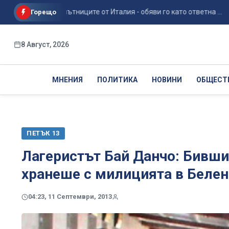
трол за пътниците от Италия - обяви го като ответна ...
Сп
Горещо
8 Август, 2026
МНЕНИЯ
ПОЛИТИКА
НОВИНИ
ОБЩЕСТ
ПЕТЪК 13
Лагеристът Бай Данчо: Бивши
хранеше с милицията в Белен
04:23, 11 Септември, 2013