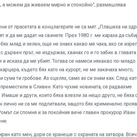
сти, а можем да живеем мирно и спокойно”, размишлява
ени от прасетата в концлагерите не са мит. „Плашеха ни здр
ят и да ме дадат на свинете. През 1980 г. ме караха да съб
бях млад и зелен, още не знаех какво ме чака, ако се изре
 с дървен прът, не издържах, хванах го и го забих в главата
 и искаха да ме убият. Тогава се намеси някакво по-младо
карцера, където бях като на курорт, не ме закачаха много,
м сума ти гробове. Аз оцелях, само аз си знам как. След кат
 преместили в Сливен. Като чухме новината, се радвахме
 Имаше и други, които бяха влезли за нещо друго, не бяха 
н лично не са ме подпитвали, защото бях криминално прояв
 Ромът си спомня и за покойния вече главен прокурор Иван
ене.
ран като мен, дори се хранеше с охраната на затвора. Вси