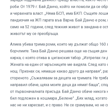
роби. От 1979 г. Бай Данчо, който ни помоли да се 
и червената власт. „Няма БСП, има БКП. Същите лоши
пандизчия на ЖП гарата във Варна. Бай Данчо е ром, 
само на 52 години, след тежкия живот в зандана е ост
животът му се преобръща.
Алиев убива трима роми, които му дължат общо 160 лв
борчлиите. Така Бай Данчо решава още на същия ден о
кирка, с която отива в циганския табор. „Изтрепах ги 
Жената на един от мръсниците ме видяла. След като 
нощ. Признах си, нямаше какво друго да направя”, ра
стореното. „Съжалявам за децата на тримата. Не трябв
направил обаче, щяха моите деца да нямат баща”, сп
от първоначалната присъда. Бай Данчо обаче никога н
бил подложен в кошмара „Белене”. „Бях млад, когато и
нас не ни харесват, и с право. Не се срамувам, но не 