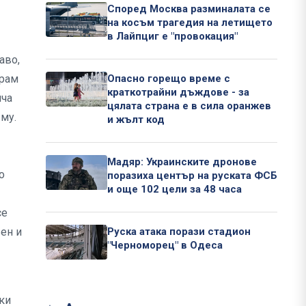
Според Москва разминалата се
на косъм трагедия на летището
в Лайпциг е "провокация"
аво,
Опасно горещо време с
ирам
краткотрайни дъждове - за
пча
цялата страна е в сила оранжев
 му.
и жълт код
Мадяр: Украинските дронове
о
поразиха център на руската ФСБ
и още 102 цели за 48 часа
се
Руска атака порази стадион
ен и
"Черноморец" в Одеса
чки