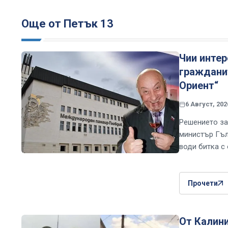
Още от Петък 13
Чии интер
граждани
Ориент“
6 Август, 202
Решението за
министър Гъл
води битка с
Прочети
От Калини