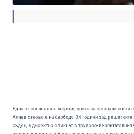
Една от последните жертви, които са останали живи
Алиев отново е на свобода. 34 години зад решетките
съден, а директно е тикнат в трудово-възпитателния
заради подривна дейност срещу властта, както често