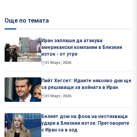
Още по темата
Иран заплаши да атакува
американски компании в Близкия
изток - от утре
31 Март, 2026
Пийт Хегсет: Идните няколко дни ще
са решаващи за войната в Иран
31 Март, 2026
Белият дом на фона на нестихващи
удари в Близкия изток: Преговорите
с Иран са в ход