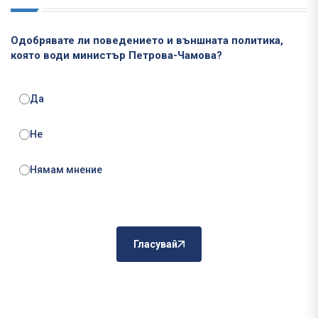
Одобрявате ли поведението и външната политика,
която води министър Петрова-Чамова?
Да
Не
Нямам мнение
Гласувай