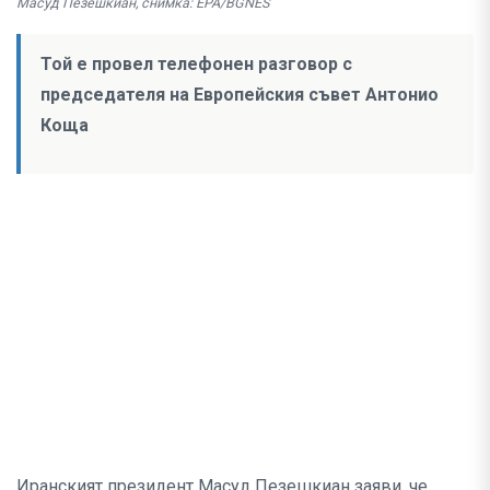
Масуд Пезешкиан, снимка: EPA/BGNES
Той е провел телефонен разговор с
председателя на Европейския съвет Антонио
Коща
Иранският президент Масуд Пезешкиан заяви, че