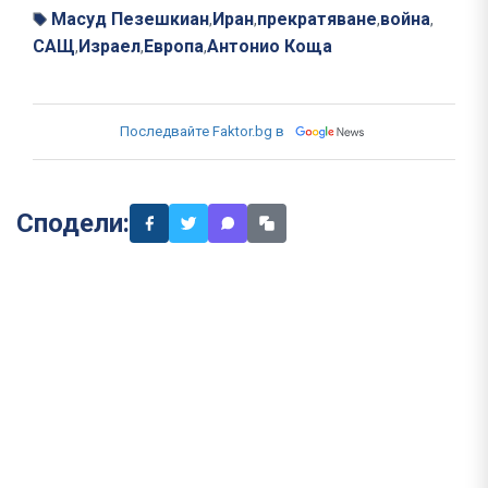
Масуд Пезешкиан
Иран
прекратяване
война
,
,
,
,
САЩ
Израел
Европа
Антонио Коща
,
,
,
Последвайте Faktor.bg в
Сподели: