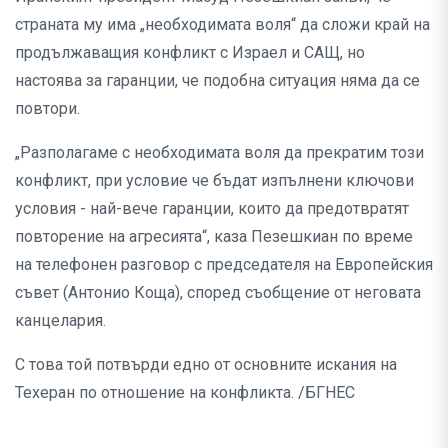
страната му има „необходимата воля“ да сложи край на
продължаващия конфликт с Израел и САЩ, но
настоява за гаранции, че подобна ситуация няма да се
повтори.
„Разполагаме с необходимата воля да прекратим този
конфликт, при условие че бъдат изпълнени ключови
условия - най-вече гаранции, които да предотвратят
повторение на агресията“, каза Пезешкиан по време
на телефонен разговор с председателя на Европейския
съвет (Антонио Коща), според съобщение от неговата
канцелария.
С това той потвърди едно от основните искания на
Техеран по отношение на конфликта. /БГНЕС