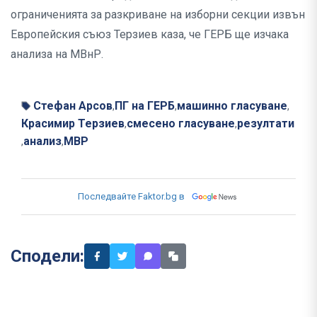
ограниченията за разкриване на изборни секции извън
Европейския съюз Терзиев каза, че ГЕРБ ще изчака
анализа на МВнР.
Стефан Арсов
ПГ на ГЕРБ
машинно гласуване
,
,
,
Красимир Терзиев
смесено гласуване
резултати
,
,
анализ
МВР
,
,
Последвайте Faktor.bg в
Сподели: