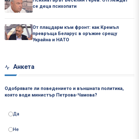
Психиатърът Веселин Герев: Отглеждат
се деца психопати
От плацдарм към фронт: как Кремъл
превръща Беларус в оръжие срещу
Украйна и НАТО
Анкета
Одобрявате ли поведението и външната политика,
която води министър Петрова-Чамова?
Да
Не