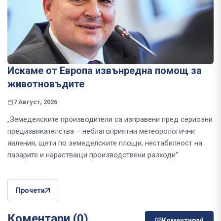
Искаме от Европа извънредна помощ за
животновъдите
7 Август, 2026
„Земеделските производители са изправени пред сериозни
предизвикателства – неблагоприятни метеорологични
явления, щети по земеделските площи, нестабилност на
пазарите и нарастващи производствени разходи“
Прочети
Коментари (0)
Коментирай