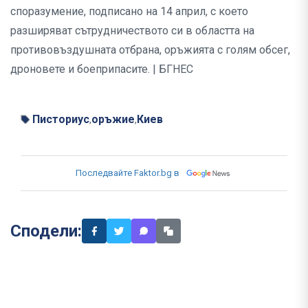
споразумение, подписано на 14 април, с което
разширяват сътрудничеството си в областта на
противовъздушната отбрана, оръжията с голям обсег,
дроновете и боеприпасите. | БГНЕС
Писториус
оръжие
Киев
,
,
Последвайте Faktor.bg в
Сподели: