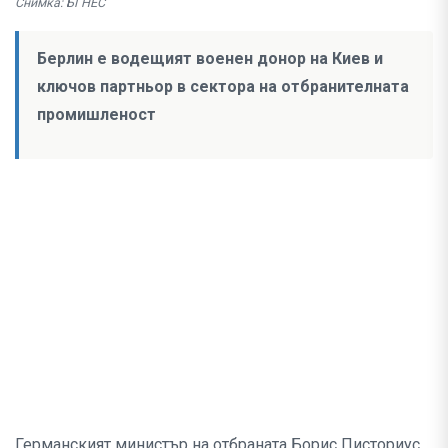
Снимка: БГНЕС
Берлин е водещият военен донор на Киев и
ключов партньор в сектора на отбранителната
промишленост
Германският министър на отбраната Борис Писториус