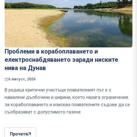
Проблеми в корабоплаването и
електроснабдяването заради ниските
нива на Дунав
6 Август, 2026
В редица критични участъци плавателният път е с
намалени дълбочини и ширини, което налага ограничения
за корабоплаването и изисква плавателните съдове да се
съобразяват с допустимото газене
Прочети