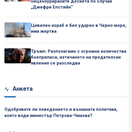
нецензурираните досиета по случая
„Джефри Епстийн“
Цивилен кораб е бил ударен в Черно море,
има жертва
Тръмп: Разполагаме с огромни количества
боеприпаси, изтичането на предателски
явления се разследва
Анкета
Одобрявате ли поведението и външната политика,
която води министър Петрова-Чамова?