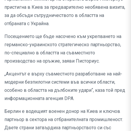
пристигна в Киев за предварително необявена визита,
за да обсъди сътрудничеството в областта на
отбраната с Украйна.
Посещението ще бъде насочено към укрепването на
германско-украинското стратегическо партньорство,
по-специално в областта на съвместното
производство на оръжие, заяви Писториус.
„Акцентът е върху съвместното разработване на най-
модерни безпилотни системи във всички области,
особено в областта на дълбоките удари“, каза той пред
информационната агенция DPA.
Берлин е водещият военен донор на Киев и ключов
партньор в сектора на отбранителната промишленост.
Двете страни затвърдиха партньорството си със