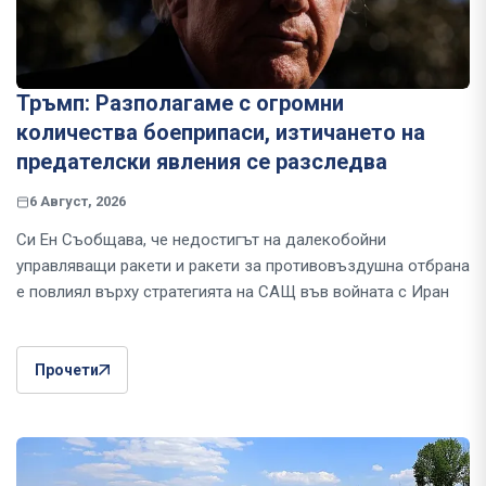
Тръмп: Разполагаме с огромни
количества боеприпаси, изтичането на
предателски явления се разследва
6 Август, 2026
Си Ен Съобщава, че недостигът на далекобойни
управляващи ракети и ракети за противовъздушна отбрана
е повлиял върху стратегията на САЩ във войната с Иран
Прочети