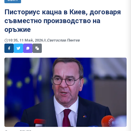
Писториус кацна в Киев, договаря
съвместно производство на
оръжие
10:35, 11 Май, 2026
Светослав Пинтев