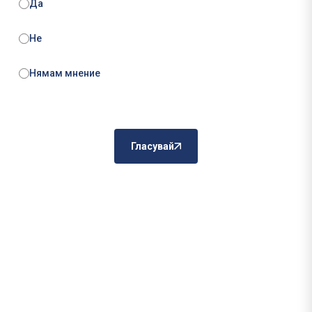
Да
Не
Нямам мнение
Гласувай