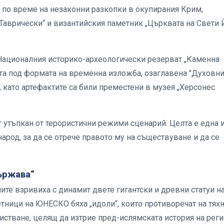
и по време на незаконни разкопки в окупирания Крим,
 Таврически“ и византийския паметник „Църквата на Свети 
т Националния историко-археологически резерват „Каменна
ита под формата на временна изложба, озаглавена "Духовни
, като артефактите са били преместени в музея „Херсонес
т утъпкан от терористични режими сценарий. Целта е една 
арод, за да се отрече правото му на съществуване и да се
ържава“
ните взривиха с динамит двете гигантски и древни статуи н
етници на ЮНЕСКО бяха „идоли“, които противоречат на тях
стване, целящ да изтрие пред-ислямската история на реги