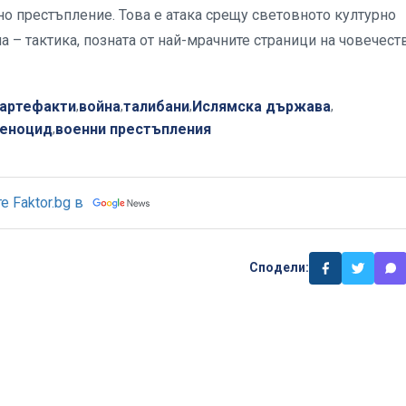
но престъпление. Това е атака срещу световното културно
а – тактика, позната от най-мрачните страници на човечест
 артефакти
война
талибани
Ислямска държава
,
,
,
,
геноцид
военни престъпления
,
 Faktor.bg в
Сподели: