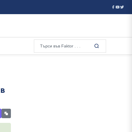
 инцидент или ...
Тревога в Германия: Дронове летят над ре
 в