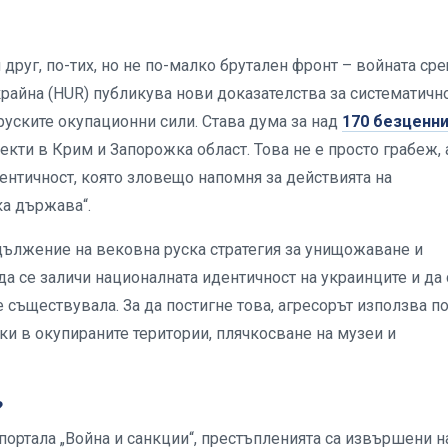
друг, по-тих, но не по-малко брутален фронт – войната ср
крайна (HUR) публикува нови доказателства за систематичн
руските окупационни сили. Става дума за над
170 безценн
екти в Крим и Запорожка област. Това не е просто грабеж, 
дентичност, която зловещо напомня за действията на
ка държава“.
одължение на вековна руска стратегия за унищожаване и
да се заличи националната идентичност на украинците и да 
 съществувала. За да постигне това, агресорът използва п
ки в окупираните територии, плячкосване на музеи и
?
портала „Война и санкции“, престъпленията са извършени н