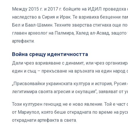
Между 2015 г. и 2017 г. бойците на ИДИЛ проведоха
наследство в Сирия и Ирак. Те взривиха безценни п
Бел и Баал-Шамин. Техните зверства стигнаха още по
главен археолог на Палмира, Халед ал-Асаад, защото
артефакти.
Война срещу идентичността
Дали чрез взривяване с динамит, или чрез организир
един и същ – прекъсване на връзката на един народ с
„Присвоявайки украинската култура и история, Русия
легитимира своята агресия и окупация“, заявяват от 
Този културен геноцид не е ново явление. Той е част 
от Мариупол, която беше открадната по време на рус
откраднати артефакта в света.