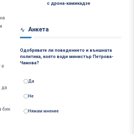
с дрона-камикадзе
на
я
Анкета
Одобрявате ли поведението и външната
политика, която води министър Петрова-
Чамова?
 е
Да
 да
Не
а бик
Нямам мнение