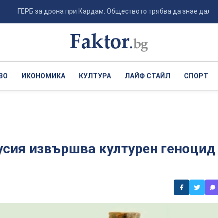
РБ за дрона при Кардам: Обществото трябва да знае дали е случаен
ВО
ИКОНОМИКА
КУЛТУРА
ЛАЙФ СТАЙЛ
СПОРТ
Русия извършва културен геноцид