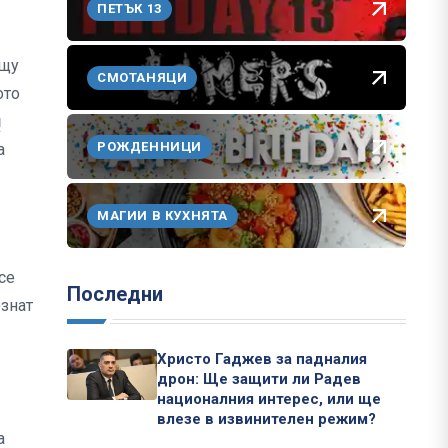
ПЕТЪК 13
ещу
СМОТАНЯЦИ
ото
и
РОЖДЕННИЦИ
а
МАГИИ В КУХНЯТА
се
Последни
ознат
Христо Гаджев за падналия
дрон: Ще защити ли Радев
националния интерес, или ще
влезе в извинителен режим?
а