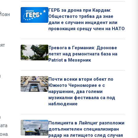
ГЕРБ за дрона при Кардам:
Йоан
Обществото трябва да знае
дали е случаен инцидент или
провокация срещу член на НАТО
ят
Тревога в Германия: Дронове
летят над ремонтната база на
Patriot в Мехерник
и
Почти всеки втори обект по
Южното Черноморие е с
нарушение, два големи
музикални фестивала са под
наблюдение
а
Полицията в Лайпциг разположи
ната
допълнителен специализиран
она.
радар на летището след случая