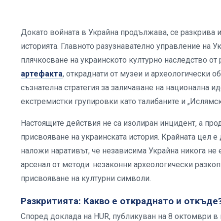
Докато войната в Украйна продължава, се разкрива и 
историята. Главното разузнавателно управление на У
плячкосване на украинското културно наследство от 
артефакта
, откраднати от музеи и археологически об
съзнателна стратегия за заличаване на национална и
екстремистки групировки като талибаните и „Ислямс
Настоящите действия не са изолиран инцидент, а пр
присвояване на украинската история. Крайната цел е 
наложи наративът, че независима Украйна никога не е
арсенал от методи: незаконни археологически разкоп
присвояване на културни символи.
Разкритията: Какво е откраднато и откъде
Според доклада на HUR, публикуван на 8 октомври в 