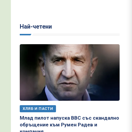
Най-четени
ХЛЯБ И ПАСТИ
Млад пилот напуска ВВС със скандално
обръщение към Румен Радев и
компания