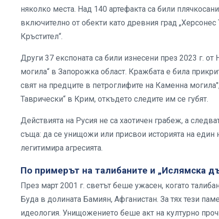
няколко места. Над 140 артефакта са били плячкосан
включително от обекти като древния град „Херсонес
Кръстител“.
Други 37 експоната са били изнесени през 2023 г. о
могила“ в Запорожка област. Кражбата е била прикр
свят на предците в петроглифите на Каменна могила"
Таврически“ в Крим, откъдето следите им се губят.
Действията на Русия не са хаотичен грабеж, а следва
съща: да се унищожи или присвои историята на един н
легитимира агресията.
По примерът на талибаните и „Ислямска д
През март 2001 г. светът беше ужасен, когато талиба
Буда в долината Бамиян, Афганистан. За тях тези пам
идеология. Унищожението беше акт на културно прочи