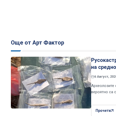
Още от Арт Фактор
Русокастр
на средн
6 Август, 202
Археолозите с
вероятно са 
Прочети