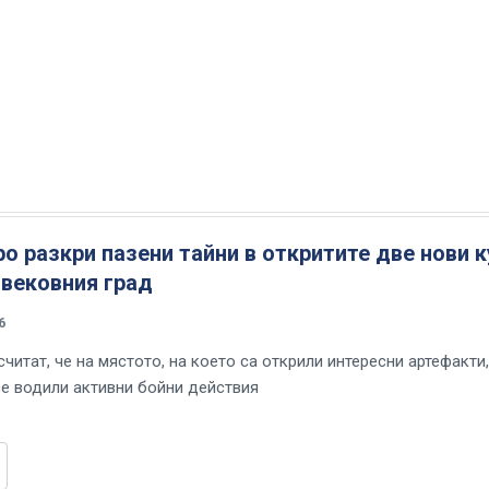
о разкри пазени тайни в откритите две нови 
овековния град
6
читат, че на мястото, на което са открили интересни артефакти,
се водили активни бойни действия