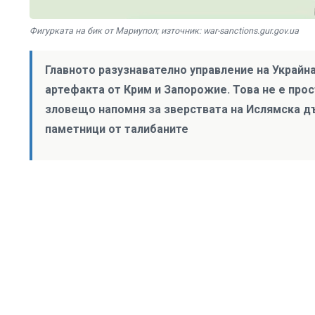
Фигурката на бик от Мариупол; източник: war-sanctions.gur.gov.ua
Главното разузнавателно управление на Украйн
артефакта от Крим и Запорожие. Това не е прос
зловещо напомня за зверствата на Ислямска д
паметници от талибаните