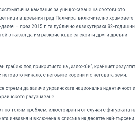
 систематична кампания за унищожаване на световното
аметници в древния град Палмира, включително храмовете 
-далеч – през 2015 г. те публично екзекутираха 82-годишни
 той отказал да им разкрие къде са скрити други древни
ан грабеж под прикритието на „изложби“, крайният резултат
 неговото минало, с неговите корени и с неговата земя.
 се стреми да заличи украинската национална идентичност и
украинското разузнаване.
от по-голям проблем, илюстриран и от случая с фигурката н
ката инвазия и включена в списъка на десетте най-търсени