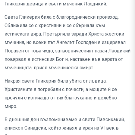
Гликерия девица и свети мъченик Лаодикий.
Света Гликерия била с благороднически произход.
Сближила се с християни и се обърнала към
истинската вяра. Претърпяла заради Христа жестоки
мъчения, но всеки път Ангелът Господен я изцерявал.
Поразен от това чудо, затворническият пазач Лаодикий
повярвал в истинския Бог и, наставен във вярата от
мъченицата, приел мъченическа смърт.
Накрая света Гликерия била убита от лъвица.
Християните я погребали с почести, а мощите ѝ се
прочули с изтичащо от тях благоуханно и целебно
миро.
В днешния ден възпоменаваме и свети Павсикакий,
епископ Синадски, който живял в края на VI век в