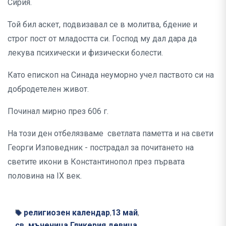
Сирия.
Той бил аскет, подвизавал се в молитва, бдение и
строг пост от младостта си. Господ му дал дара да
лекува психически и физически болести.
Като епископ на Синада неуморно учел паството си на
добродетелен живот.
Починал мирно през 606 г.
На този ден отбелязваме светлата паметта и на свети
Георги Изповедник - пострадал за почитането на
светите икони в Константинопол през първата
половина на IX век.
религиозен календар
13 май
,
,
св. мъченица Гликерия девица
,