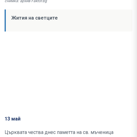
снимка: архив Faktor.bg
Жития на светците
13 май
Църквата чества днес паметта на св. мъченица