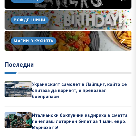
РОЖДЕННИЦИ
МАГИИ В КУХНЯТА
Последни
Украинският самолет в Лайпциг, който се
опитаха да взривят, е превозвал
боеприпаси
Италиански боклукчии издириха в сметта
печеливш лотариен билет за 1 млн. евро.
Върнаха го!