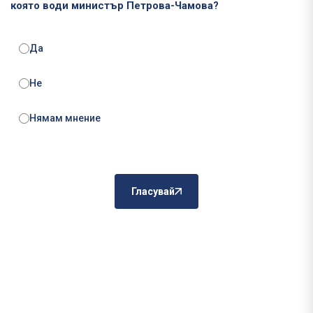
която води министър Петрова-Чамова?
Да
Не
Нямам мнение
Гласувай