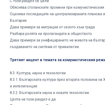
С този раздел се цели:
Обяснява стопанските промени при комунистическия
Оценява последиците на централизираната планова и
България.
Дава примери за миграции от селото към града.
Разбира ролята на пропагандата в обществото.
Дава примери за унифицирането на живота на българи
създаването на система от привилегии.
Третият акцент в темата за комунистическия режи
8.3. Култура, наука и технологии.
8.3.1. Българската култура през втората половина на 
и интелигенция.
8.3.2. Българската наука и новите технологии.
Целта на този раздел е да: