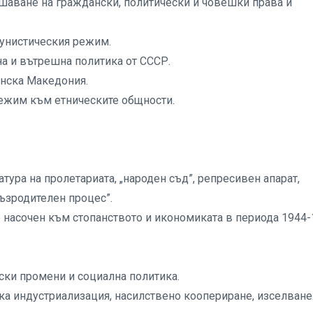
ушаване на граждански, политически и човешки права и
унистическия режим.
а и вътрешна политика от СССР.
инска Македония.
ежим към етническите общности.
тура на пролетариата, „народен съд”, репресивен апарат,
възродителен процес”.
 насочен към стопанството и икономиката в периода 1944-
фски промени и социална политика.
ска индустриализация, насилствено коопериране, изселване