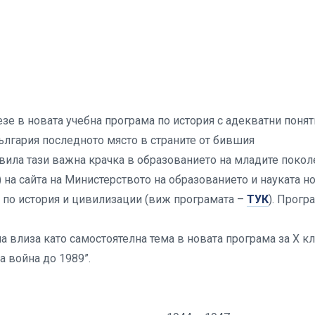
е в новата учебна програма по история с адекватни понят
ългария последното място в страните от бившия
вила тази важна крачка в образованието на младите покол
.) на сайта на Министерството на образованието и науката н
та по история и цивилизации (виж програмата –
ТУК
). Прогр
а влиза като самостоятелна тема в новата програма за X к
а война до 1989”.