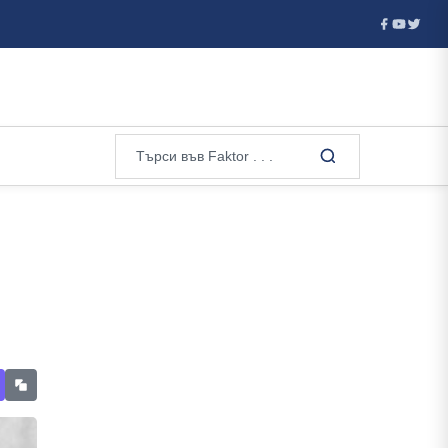
тия отказа визи на руски гимнастички и гимнастици за европейско