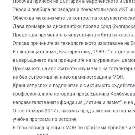
Посочва приноси на България в европейското и свет
Търси и подбира по зададени показатели чрез ИКТ и
Обяснява механизмите за контрол на комунистически
Дава примери за дисидентски прояви сред българска
Представя промените в индустрията и бита на хората.
Описва причините за технологичното изоставане на Б
В следващата тема „България след 1989 г.” е отделен
възвръщането към принципите на плурализъм, демок
Приемането на адекватното изучаване на тоталитарн
не без съпротива на ниво администрация в МОН.
Крайният успех е подпечатан и с активното съдейств
професионалните историци проф. Евелина Келбечева 
неправителствената фондация „Истина и памет”, и на
От септември 2017 г. насам в продължение на пет ме
учебна програма по история.
В този период срещи в МОН по проблема проведе и е