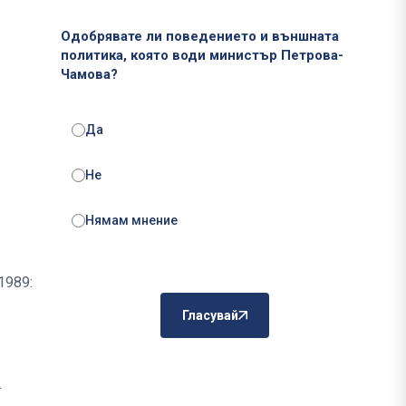
Одобрявате ли поведението и външната
политика, която води министър Петрова-
Чамова?
Да
Не
Нямам мнение
1989:
Гласувай
.