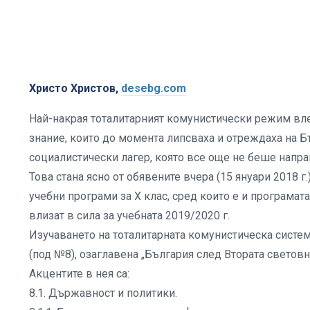
Христо Христов,
desebg.com
Най-накрая тоталитарният комунистически режим влез
знание, които до момента липсваха и отреждаха на Б
социалистически лагер, която все още не беше напра
Това стана ясно от обявените вчера (15 януари 2018 г
учебни програми за X клас, сред които е и програма
влизат в сила за учебната 2019/2020 г.
Изучаването на тоталитарната комунистическа систем
(под №8), озаглавена „България след Втората световн
Акцентите в нея са:
8.1. Държавност и политики.