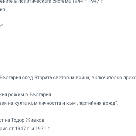
ените в политическата система 1944 – 1947 г.
ия.
“.
България след Втората световна война, включително прех
ския режим в България.
зи на култа към личността и към „партийния вожд“.
ст на Тодор Живков.
я от 1947 г. и 1971 г.