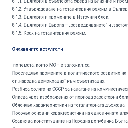
8.1.1. България в съветската сфера на влияние и пром
8.1.2. Утвърждаване на тоталитарния режим в Българ
8.1.3. България и промените в Източния блок.
8.1.4. България и Европа – „разведряването“ и „застоят
8.1.5. Крах на тоталитарния режим.
Очакваните резултати
по темата, които МОН е заложил, са:
Проследява промените в политическото развитие на 
от „народна демокрация“ към съветизация.
Разбира ролята на СССР за налагане на комунистиче
Описва чрез изображения от периода характерни беле
Обяснява характеристики на тоталитарната държава.
Посочва основни характеристики на едноличната вла
Сравнява конституциите на Народна република Българи