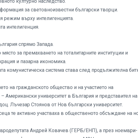
овното културно наследство.
нформация за световноизвестни български творци.
я режим върху интелигенцията.
та интелигенция.
ългария спрямо Запада.
о място за премахването на тоталитарните институции и
рация и пазарна икономика.
ата комунистическа система става след продължителна бит
ието на гражданското общество и на участието на
– Американски университет в България и представител на
 доц. Лъчезар Стоянов от Нов български университет.
сеца те активно участваха в общественото обсъждане на н
вродепутата Андрей Ковачев (ГЕРБ/ЕНП), а през ноември-