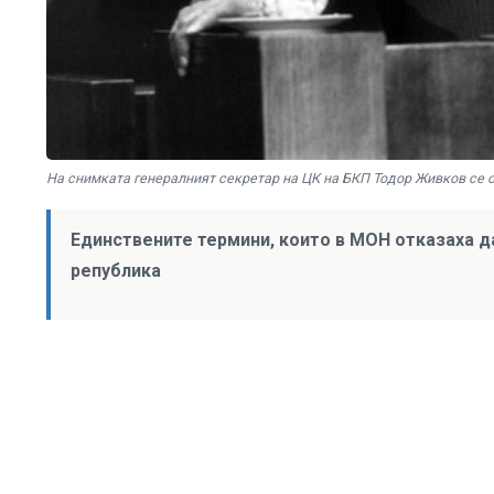
На снимката генералният секретар на ЦК на БКП Тодор Живков се отт
Единствените термини, които в МОН отказаха д
република