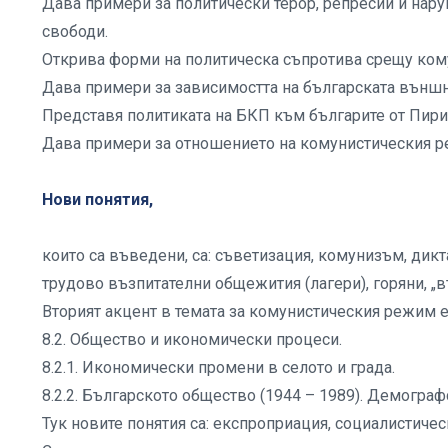
Дава примери за политически терор, репресии и нар
свободи.
Открива форми на политическа съпротива срещу ком
Дава примери за зависимостта на българската външн
Представя политиката на БКП към българите от Пир
Дава примери за отношението на комунистическия р
Нови понятия,
които са въведени, са: съветизация, комунизъм, дикта
трудово възпитателни общежития (лагери), горяни, „
Вторият акцент в темата за комунистическия режим е
8.2. Общество и икономически процеси.
8.2.1. Икономически промени в селото и града.
8.2.2. Българското общество (1944 – 1989). Демогра
Тук новите понятия са: експроприация, социалистиче