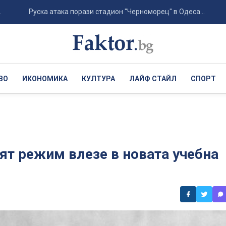
Руска атака порази стадион "Черноморец" в Одеса...
Хърва
ВО
ИКОНОМИКА
КУЛТУРА
ЛАЙФ СТАЙЛ
СПОРТ
ят режим влезе в новата учебна