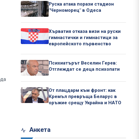
Руска атака порази стадион
"Черноморец" в Одеса
Хърватия отказа визи на руски
гимнастички и гимнастици за
европейското първенство
Психиатърът Веселин Герев:
Отглеждат се деца психопати
ода
От плацдарм към фронт: как
Кремъл превръща Беларус в
оръжие срещу Украйна и НАТО
Анкета