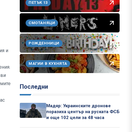
ПЕТЪК 13
СМОТАНЯЦИ
РОЖДЕННИЦИ
ия и
МАГИИ В КУХНЯТА
ения.
ови
амите
Последни
лас
Мадяр: Украинските дронове
поразиха център на руската ФСБ
и още 102 цели за 48 часа