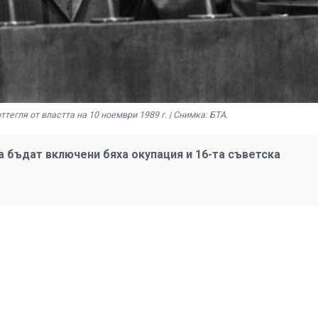
егля от властта на 10 ноември 1989 г. | Снимка: БТА.
а бъдат включени бяха окупация и 16-та съветска