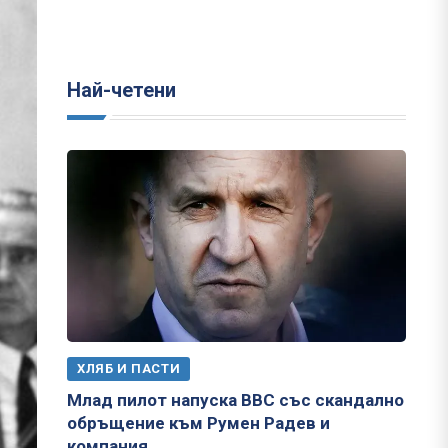
Най-четени
ХЛЯБ И ПАСТИ
Млад пилот напуска ВВС със скандално
обръщение към Румен Радев и
компания