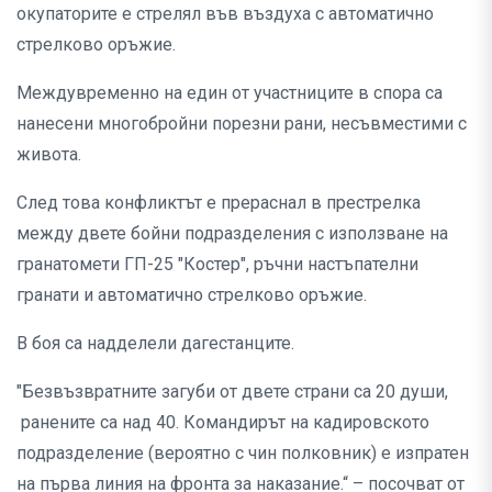
окупаторите е стрелял във въздуха с автоматично
стрелково оръжие.
Междувременно на един от участниците в спора са
нанесени многобройни порезни рани, несъвместими с
живота.
След това конфликтът е прераснал в престрелка
между двете бойни подразделения с използване на
гранатомети ГП-25 "Костер", ръчни настъпателни
гранати и автоматично стрелково оръжие.
В боя са надделели дагестанците.
"Безвъзвратните загуби от двете страни са 20 души,
ранените са над 40. Командирът на кадировското
подразделение (вероятно с чин полковник) е изпратен
на първа линия на фронта за наказание.“ – посочват от