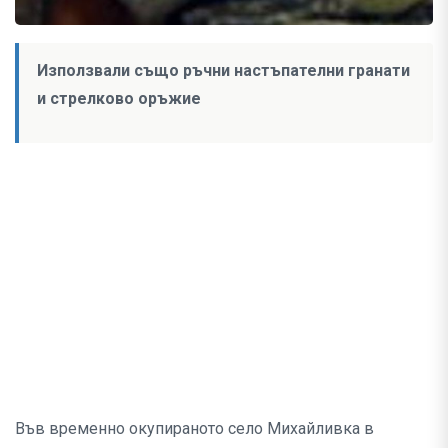
Използвали също ръчни настъпателни гранати
и стрелково оръжие
Във временно окупираното село Михайливка в