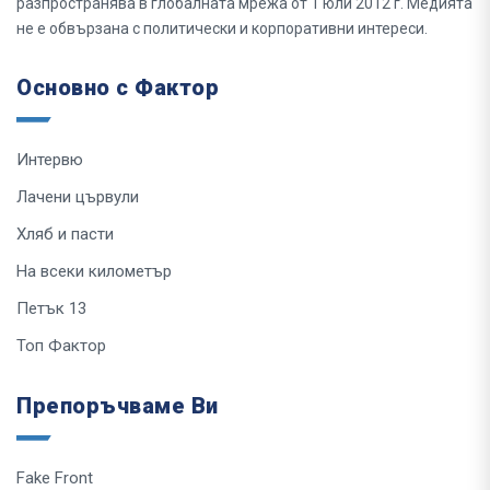
разпространява в глобалната мрежа от 1 юли 2012 г. Медията
не е обвързана с политически и корпоративни интереси.
Основно с Фактор
Интервю
Лачени цървули
Хляб и пасти
На всеки километър
Петък 13
Топ Фактор
Препоръчваме Ви
Fake Front