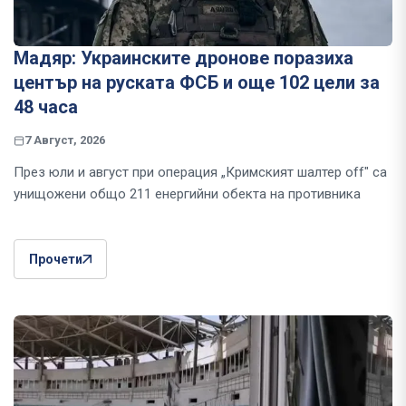
Мадяр: Украинските дронове поразиха
център на руската ФСБ и още 102 цели за
48 часа
7 Август, 2026
През юли и август при операция „Кримският шалтер off" са
унищожени общо 211 енергийни обекта на противника
Прочети