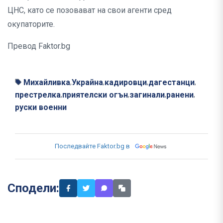
ЦНС, като се позовават на свои агенти сред
окупаторите.
Превод Faktor.bg
Михайливка
Украйна
кадировци
дагестанци
,
,
,
,
престрелка
приятелски огън
загинали
ранени
,
,
,
,
руски военни
Последвайте Faktor.bg в
Сподели: