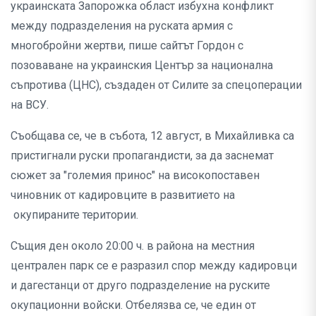
украинската Запорожка област избухна конфликт
между подразделения на руската армия с
многобройни жертви, пише сайтът Гордон с
позоваване на украинския Център за национална
съпротива (ЦНС), създаден от Силите за спецоперации
на ВСУ.
Съобщава се, че в събота, 12 август, в Михайливка са
пристигнали руски пропагандисти, за да заснемат
сюжет за "големия принос" на високопоставен
чиновник от кадировците в развитието на
окупираните територии.
Същия ден около 20:00 ч. в района на местния
централен парк се е разразил спор между кадировци
и дагестанци от друго подразделение на руските
окупационни войски. Отбелязва се, че един от