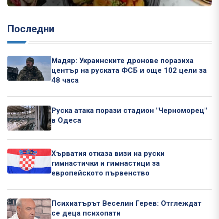
Последни
Мадяр: Украинските дронове поразиха
център на руската ФСБ и още 102 цели за
48 часа
Руска атака порази стадион "Черноморец"
в Одеса
Хърватия отказа визи на руски
гимнастички и гимнастици за
европейското първенство
Психиатърът Веселин Герев: Отглеждат
се деца психопати