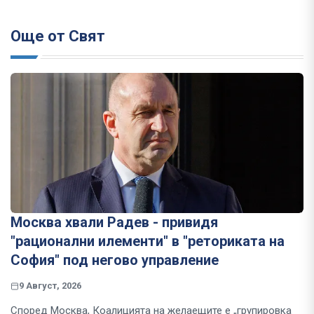
Още от Свят
Москва хвали Радев - привидя
"рационални илементи" в "реториката на
София" под негово управление
9 Август, 2026
Според Москва, Коалицията на желаещите е „групировка