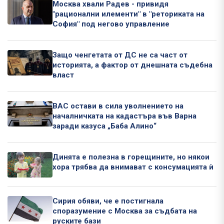
Москва хвали Радев - привидя
"рационални илементи" в "реториката на
София" под негово управление
Защо ченгетата от ДС не са част от
историята, а фактор от днешната съдебна
власт
ВАС остави в сила уволнението на
началничката на кадастъра във Варна
заради казуса „Баба Алино“
Динята е полезна в горещините, но някои
хора трябва да внимават с консумацията ѝ
Сирия обяви, че е постигнала
споразумение с Москва за съдбата на
руските бази