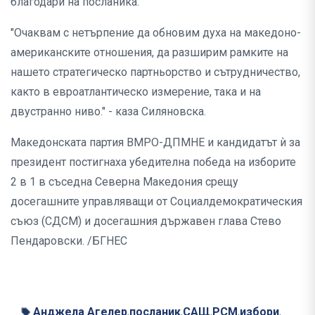
благодари на посланика.
"Очаквам с нетърпение да обновим духа на македоно-
американските отношения, да разширим рамките на
нашето стратегическо партньорство и сътрудничество,
както в евроатлантическо измерение, така и на
двустранно ниво." - каза Силяновска.
Македонската партия ВМРО-ДПМНЕ и кандидатът ѝ за
президент постигнаха убедителна победа на изборите
2 в 1 в съседна Северна Македония срещу
досегашните управляващи от Социалдемократическия
съюз (СДСМ) и досегашния държавен глава Стево
Пендаровски. /БГНЕС
Анджела Агелер
посланик
САЩ
РСМ
избори
,
,
,
,
,