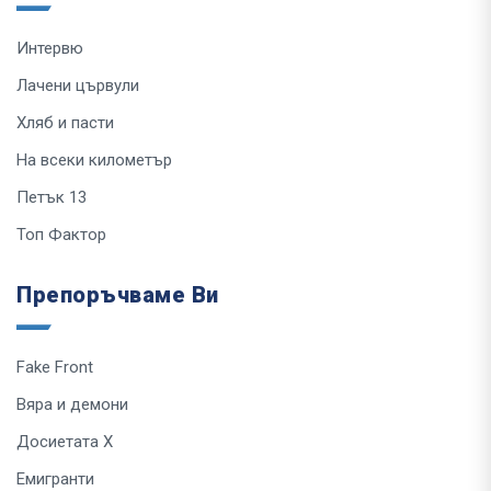
Интервю
Лачени цървули
Хляб и пасти
На всеки километър
Петък 13
Топ Фактор
Препоръчваме Ви
Fake Front
Вяра и демони
Досиетата Х
Емигранти