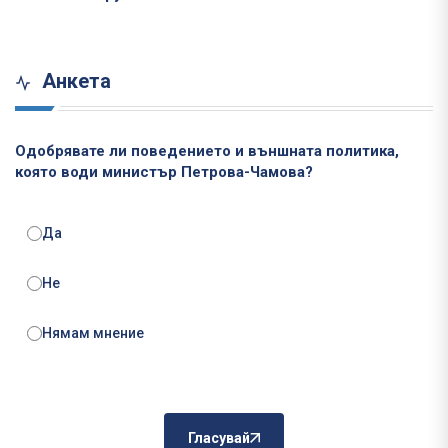
Анкета
Одобрявате ли поведението и външната политика,
която води министър Петрова-Чамова?
Да
Не
Нямам мнение
Гласувай