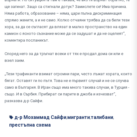
ще загинат. Защо са стигнали дотук? Замислете се! Има причина.
Няма работа, образование – няма, цари пълна дискриминация
спрямо жените, а и не само. Колко отчаяни трябва да са били тези
хора, за да се съгласят да влязат в малко пространство на един
камион с ясното съзнание може да се задушат и да не оцелеят”,
коментира посланикът.
Според него за да тръгнат всеки от тях е продал дома си или е
взел заем.
„Тези трафиканти взимат огромни пари, често лъжат хората, които
бягат. Оставят ги по пътя. Това не е първият случай и не се случва
само в България. В Иран също има много такива случаи, в Турция -
също. И в Сърбия. Прибират си парите в джоба и изчезват”,
разказва д-р Сайфи.
д-р Мохаммад Сайфи
мигранти
талибани
,
,
,
престъпна схема