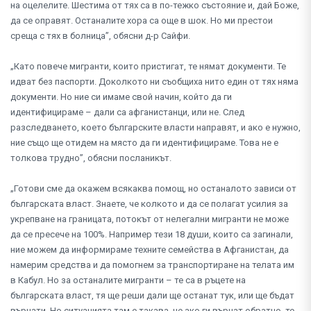
на оцелелите. Шестима от тях са в по-тежко състояние и, дай Боже,
да се оправят. Останалите хора са още в шок. Но ми престои
среща с тях в болница”, обясни д-р Сайфи.
„Като повече мигранти, които пристигат, те нямат документи. Те
идват без паспорти. Доколкото ни съобщиха нито един от тях няма
документи. Но ние си имаме свой начин, който да ги
идентифицираме – дали са афганистанци, или не. След
разследването, което българските власти направят, и ако е нужно,
ние също ще отидем на място да ги идентифицираме. Това не е
толкова трудно”, обясни посланикът.
„Готови сме да окажем всякаква помощ, но останалото зависи от
българската власт. Знаете, че колкото и да се полагат усилия за
укрепване на границата, потокът от нелегални мигранти не може
да се пресече на 100%. Например тези 18 души, които са загинали,
ние можем да информираме техните семейства в Афганистан, да
намерим средства и да помогнем за транспортиране на телата им
в Кабул. Но за останалите мигранти – те са в ръцете на
българската власт, тя ще реши дали ще останат тук, или ще бъдат
върнати. Но ситуацията там е такава, че ако ги върнат обратно, те