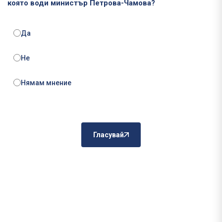
която води министър Петрова-Чамова?
Да
Не
Нямам мнение
Гласувай