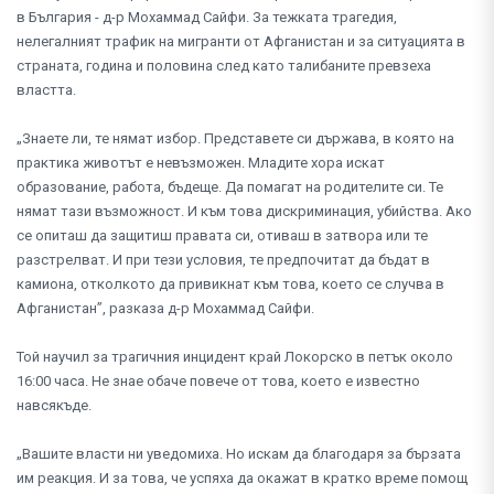
в България - д-р Мохаммад Сайфи. За тежката трагедия,
нелегалният трафик на мигранти от Афганистан и за ситуацията в
страната, година и половина след като талибаните превзеха
властта.
„Знаете ли, те нямат избор. Представете си държава, в която на
практика животът е невъзможен. Младите хора искат
образование, работа, бъдеще. Да помагат на родителите си. Те
нямат тази възможност. И към това дискриминация, убийства. Ако
се опиташ да защитиш правата си, отиваш в затвора или те
разстрелват. И при тези условия, те предпочитат да бъдат в
камиона, отколкото да привикнат към това, което се случва в
Афганистан”, разказа д-р Мохаммад Сайфи.
Той научил за трагичния инцидент край Локорско в петък около
16:00 часа. Не знае обаче повече от това, което е известно
навсякъде.
„Вашите власти ни уведомиха. Но искам да благодаря за бързата
им реакция. И за това, че успяха да окажат в кратко време помощ