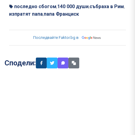
последно сбогом
140 000 души
събраха в Рим
,
,
,
изпратят папа
папа Франциск
,
Последвайте Faktor.bg в
Сподели: