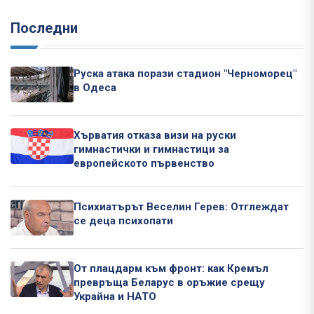
Последни
Руска атака порази стадион "Черноморец"
в Одеса
Хърватия отказа визи на руски
гимнастички и гимнастици за
европейското първенство
Психиатърът Веселин Герев: Отглеждат
се деца психопати
От плацдарм към фронт: как Кремъл
превръща Беларус в оръжие срещу
Украйна и НАТО