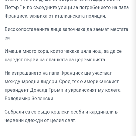
Петър “ и по съседните улици за погребението на папа
Франциск, заявиха от италианската полиция.
Високопоставените лица започнаха да заемат местата
си.
Имаше много хора, които чакаха цяла нощ, за да се
наредят първи на опашката за церемонията.
На изпращането на папа Франциск ще участват
международни лидери. Сред тях е американският
президент Доналд Тръмп и украинският му колега
Володимир Зеленски.
Събрали са се също кралски особи и кардинали в
червени одежди от целия свят.