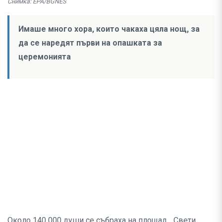
Снимка: EPA/BGNES
Имаше много хора, които чакаха цяла нощ, за
да се наредят първи на опашката за
церемонията
Около 140 000 души се събраха на площад „ Свети