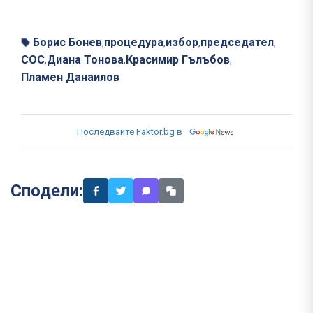
Борис Бонев
процедура
избор
председател
,
,
,
,
СОС
Диана Тонова
Красимир Гълъбов
,
,
,
Пламен Данаилов
Последвайте Faktor.bg в
Сподели: