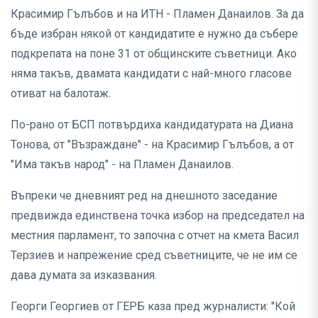
Красимир Гълъбов и на ИТН - Пламен Данаилов. За да
бъде избран някой от кандидатите е нужно да събере
подкрепата на поне 31 от общинските съветници. Ако
няма такъв, двамата кандидати с най-много гласове
отиват на балотаж.
По-рано от БСП потвърдиха кандидатурата на Диана
Тонова, от "Възраждане" - на Красимир Гълъбов, а от
"Има такъв народ" - на Пламен Данаилов.
Въпреки че дневният ред на днешното заседание
предвижда единствена точка избор на председател на
местния парламент, то започна с отчет на кмета Васил
Терзиев и напрежение сред съветниците, че не им се
дава думата за изказвания.
Георги Георгиев от ГЕРБ каза пред журналисти: "Кой