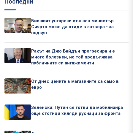
Последни
Бившият унгарски външен министър
Сиярто може да отиде в затвора - за
подкуп
Ракът на Джо Байдън прогресира и е
много болезнен, но той продължава
публичните си ангажименти
От днес цените в магазините са само в
евро
Зеленски: Путин се готви да мобилизира
още стотици хиляди руснаци за фронта