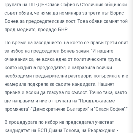
Групата на ПП-ДБ-Спаси София в Столичния общински
съвет обяви, че няма да номинира за трети път Борис
Бонев за председателския пост. Това обяви самият той
пред медиите, предаде БНР.
По време на заседанието, на което се прави трети опит
за избор на председател Бонев заяви: "И нашите
очаквания са, че всяка една от политическите групи,
която издигна председател, е направила всички
необходими предварителни разговори, потърсила е и е
намерила подкрепа за своите кандидати. Нашият
призив е всеки да гласува по съвест. Точно така, както
ще направим и ние от групата на "Продължаваме
промяната"-"Демократична България" и "Спаси София"."
В процедурата по избор на председател участват
кандидатът на БСП Диана Тонова, на Възраждане -