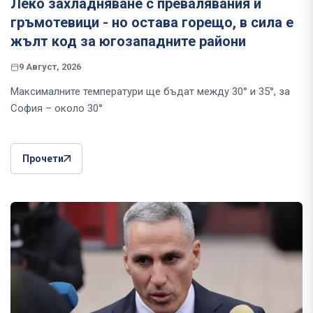
Леко захладняване с превалявания и
гръмотевици - но остава горещо, в сила е
жълт код за югозападните райони
9 Август, 2026
Максималните температури ще бъдат между 30° и 35°, за
София – около 30°
Прочети