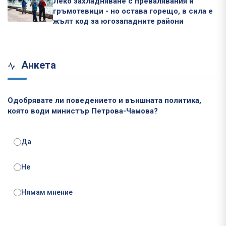
Леко захладняване с превалявания и
гръмотевици - но остава горещо, в сила е
жълт код за югозападните райони
Анкета
Одобрявате ли поведението и външната политика,
която води министър Петрова-Чамова?
Да
Не
Нямам мнение