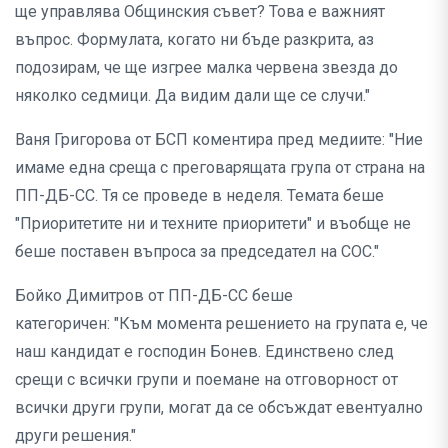
ще управлява Общинския съвет? Това е важният
въпрос. Формулата, когато ни бъде разкрита, аз
подозирам, че ще изгрее малка червена звезда до
няколко седмици. Да видим дали ще се случи."
Ваня Григорова от БСП коментира пред медиите: "Ние
имаме една среща с преговарящата група от страна на
ПП-ДБ-СС. Тя се проведе в неделя. Темата беше
"Приоритетите ни и техните приоритети" и въобще не
беше поставен въпроса за председател на СОС."
Бойко Димитров от ПП-ДБ-СС беше
категоричен: "Към момента решението на групата е, че
наш кандидат е господин Бонев. Единствено след
срещи с всички групи и поемане на отговорност от
всички други групи, могат да се обсъждат евентуално
други решения."