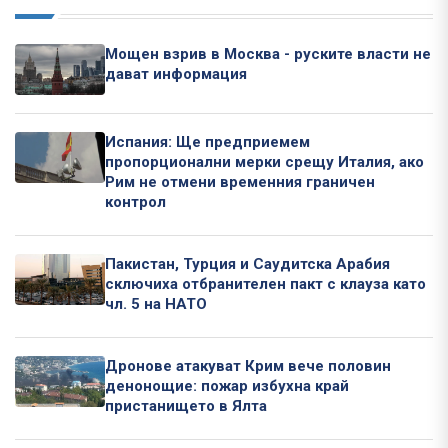
Мощен взрив в Москва - руските власти не
дават информация
Испания: Ще предприемем
пропорционални мерки срещу Италия, ако
Рим не отмени временния граничен
контрол
Пакистан, Турция и Саудитска Арабия
сключиха отбранителен пакт с клауза като
чл. 5 на НАТО
Дронове атакуват Крим вече половин
денонощие: пожар избухна край
пристанището в Ялта