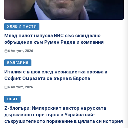
ХЛЯБ И ПАСТИ
Млад пилот напуска ВВС със скандално
обръщение към Румен Радев и компания
6 Август, 2026
БЪЛГАРИЯ
Италия е в шок след неонацистка проява в
София: Омразата се върна в Европа
4 Август, 2026
СВЯТ
Z-блогъри: Имперският вектор на руската
държавност претърпя в Украйна най-
съкрушителното поражение в цялата си история