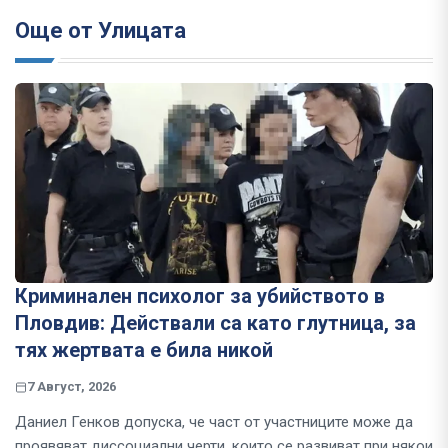
Още от Улицата
Криминален психолог за убийството в
Пловдив: Действали са като глутница, за
тях жертвата е била никой
7 Август, 2026
Даниел Генков допуска, че част от участниците може да
проявяват диссоциални черти, които се развиват при някои