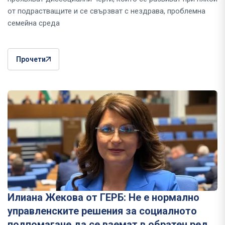
от подрастващите и се свързват с нездрава, проблемна
семейна среда
Прочети
Илиана Жекова от ГЕРБ: Не е нормално
управленските решения за социалното
подпомагане да се вземат в обратен ред