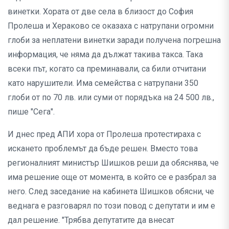
винетки. Хората от две села в близост до София
Пролеша и Хераково се оказаха с натрупани огромни
глоби за неплатени винетки заради получена погрешна
информация, че няма да дължат такива такса. Така
всеки път, когато са преминавали, са били отчитани
като нарушители. Има семейства с натрупани 350
глоби от по 70 лв. или суми от порядъка на 24 500 лв.,
пише "Сега".
И днес пред АПИ хора от Пролеша протестираха с
искането проблемът да бъде решен. Вместо това
регионалният министър Шишков реши да обяснява, че
има решение още от момента, в който се е разбрал за
него. След заседание на кабинета Шишков обясни, че
веднага е разговарял по този повод с депутати и им е
дал решение. "Трябва депутатите да внесат