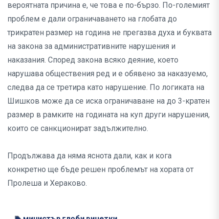
вероятната причина е, че това е по-бързо. По-големият
проблем е дали ограничаването на глобата до
трикратен размер на година не прегазва духа и буквата
на закона за административните нарушения и
наказания. Според закона всяко деяние, което
нарушава обществения ред и е обявено за наказуемо,
следва да се третира като нарушение. По логиката на
Шишков може да се иска ограничаване на до 3-кратен
размер в рамките на годината на куп други нарушения,
които се санкционират задължително.
Продължава да няма яснота дали, как и кога
конкретно ще бъде решен проблемът на хората от
Пролеша и Хераково.
министър
глоби
винетки
,
,