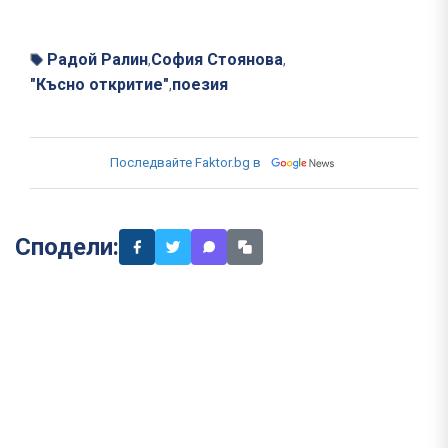
Радой Ралин
София Стоянова
,
,
"Късно откритие"
поезия
,
Последвайте Faktor.bg в
Сподели: