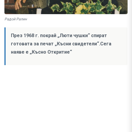
Радой Ралин
През 1968 г. покрай „Люти чушки“ спират
готовата за печат „Късни свидетели“.Сега
наяве е „Късно Откритие“