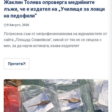
Жаклин Толева опроверга медийните
лъжи, че е издател на „Училище за ловци
на педофили“
9 Август, 2026
Потресена съм от непрофесионализма на журналистите от
сайта „Площад Славейков“, никой от тях не се свърза с
мен, за да научи истината, казва издателят
Прочети