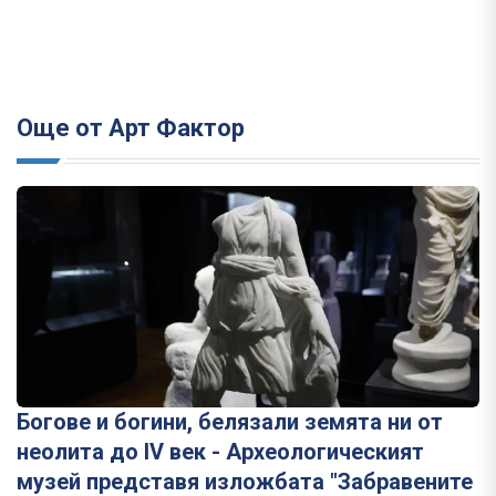
Още от Арт Фактор
Богове и богини, белязали земята ни от
неолита до IV век - Археологическият
музей представя изложбата "Забравените