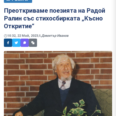
Преоткриваме поезията на Радой
Ралин със стихосбирката „Късно
Откритие“
10:32, 22 Май, 2023
Димитър Иванов