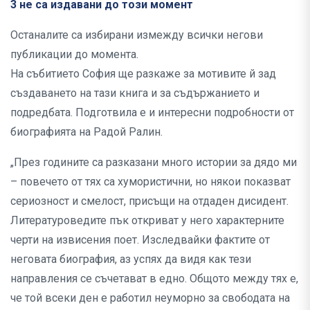
3 не са издавани до този момент
Останалите са избирани измежду всички негови
публикации до момента.
На събитието София ще разкаже за мотивите й зад
създаването на тази книга и за съдържанието и
подредбата. Подготвила е и интересни подробности от
биографията на Радой Ралин.
„През годините са разказани много истории за дядо ми
– повечето от тях са хумористични, но някои показват
сериозност и смелост, присъщи на отдаден дисидент.
Литературоведите пък откриват у него характерните
черти на извисения поет. Изследвайки фактите от
неговата биография, аз успях да видя как тези
направления се съчетават в едно. Общото между тях е,
че той всеки ден е работил неуморно за свободата на