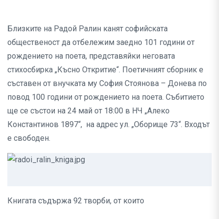
Близките на Радой Ралин канят софийската
общественост да отбележим заедно 101 години от
рождението на поета, представяйки неговата
стихосбирка „Късно Откритие“. Поетичният сборник е
съставен от внучката му София Стоянова – Донева по
повод 100 години от рождението на поета. Събитието
ще се състои на 24 май от 18:00 в НЧ „Алеко
Константинов 1897“, на адрес ул. „Оборище 73“. Входът
е свободен.
Книгата съдържа 92 творби, от които