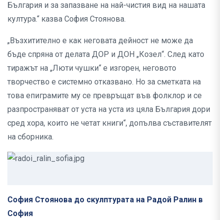
България и за запазване на най-чистия вид на нашата
култура.“ казва София Стоянова.
„Възхитително е как неговата дейност не може да
бъде спряна от делата ДОР и ДОН „Козел“. След като
тиражът на „Люти чушки“ е изгорен, неговото
творчество е системно отказвано. Но за сметката на
това епиграмите му се превръщат във фолклор и се
разпространяват от уста на уста из цяла България дори
сред хора, които не четат книги“, допълва съставителят
на сборника.
София Стоянова до скулптурата на Радой Ралин в
София