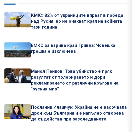
КМІС: 82% от украинците вярват в победа
над Русия, но не очакват края на войната
тази година
ЕМКО за взрива край Трявна: Човешка
грешка е изключена
Манол Пейков: Това убийство е пряк
резултат от толерирането и дори
рекламирането от различни кръгове на
"руския мир"
Посланик Илашчук: Украйна не е насочвала
дрон към България и е напълно отворена
да съдейства при разследването