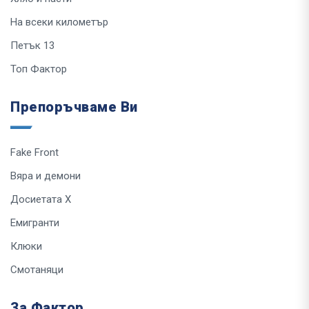
На всеки километър
Петък 13
Топ Фактор
Препоръчваме Ви
Fake Front
Вяра и демони
Досиетата Х
Емигранти
Клюки
Смотаняци
За Фактор