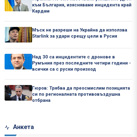
към България, изясняваме инцидента край
Кардам
Мъск не разреши на Украйна да използва
Starlink за удари срещу цели в Русия
Над 30 са инцидентите с дронове в
Румъния през последните четири години -
всички са с руски произход
Гюров: Трябва да преосмислим позицията
си по регионалната противовъздушна
отбрана
Анкета