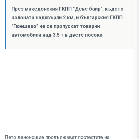
През македонския ГКПП "Деве баир", където
колоната надхвърли 2 км, и българския ГКПП
"Гюешево" не се пропускат товарни
автомобили над 3.5 т в двете посоки
Пето денонощие продължават протестите на