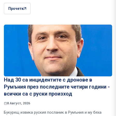
Прочети
Над 30 са инцидентите с дронове в
Румъния през последните четири години -
всички са с руски произход
8 Август, 2026
Букурещ извика руския посланик в Румъния и му бяха