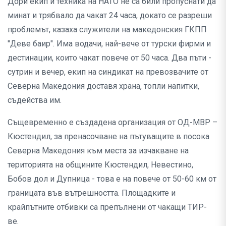
Дори екип и техника на НАТО не са били пропуснати да
минат и трябвало да чакат 24 часа, докато се разреши
проблемът, казаха служители на македонския ГКПП
"Деве баир". Има водачи, най-вече от турски фирми и
дестинации, които чакат повече от 50 часа. Два пъти -
сутрин и вечер, екип на синдикат на превозвачите от
Северна Македония доставя храна, топли напитки,
съдейства им.
Същевременно е създадена организация от ОД-МВР –
Кюстендил, за пренасочване на пътуващите в посока
Северна Македония към места за изчакване на
територията на общините Кюстендил, Невестино,
Бобов дол и Дупница - това е на повече от 50-60 км от
границата във вътрешността. Площадките и
крайпътните отбивки са препълнени от чакащи ТИР-
ве.