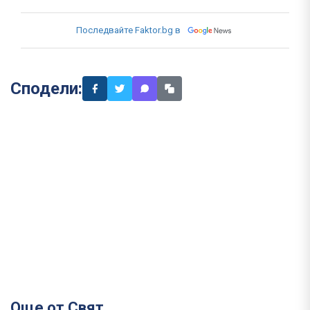
Последвайте Faktor.bg в
Сподели:
Още от Свят