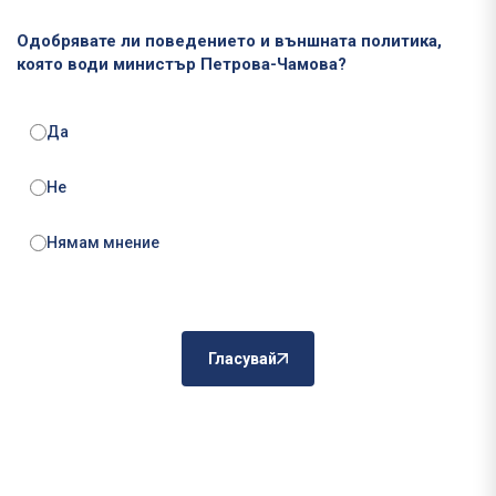
Одобрявате ли поведението и външната политика,
която води министър Петрова-Чамова?
Да
Не
Нямам мнение
Гласувай