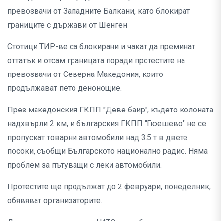
превозвачи от Западните Балкани, като блокират
границите с държави от Шенген
Стотици ТИР-ве са блокирани и чакат да преминат
оттатък и отсам границата поради протестите на
превозвачи от Северна Македония, които
продължават пето денонощие.
През македонския ГКПП "Деве баир", където колоната
надхвърли 2 км, и българския ГКПП "Гюешево" не се
пропускат товарни автомобили над 3.5 т в двете
посоки, съобщи Българското национално радио. Няма
проблем за пътуващи с леки автомобили.
Протестите ще продължат до 2 февруари, понеделник,
обявяват организаторите.