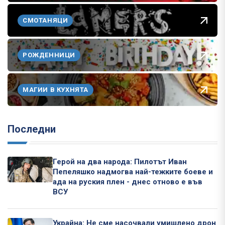
СМОТАНЯЦИ
РОЖДЕННИЦИ
МАГИИ В КУХНЯТА
Последни
Герой на два народа: Пилотът Иван
Пепеляшко надмогва най-тежките боеве и
ада на руския плен - днес отново е във
ВСУ
Украйна: Не сме насочвали умишлено дрон