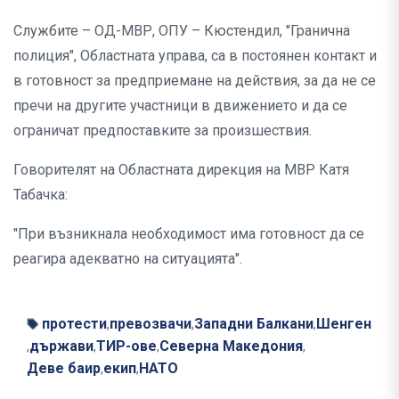
Службите – ОД-МВР, ОПУ – Кюстендил, "Гранична
полиция", Областната управа, са в постоянен контакт и
в готовност за предприемане на действия, за да не се
пречи на другите участници в движението и да се
ограничат предпоставките за произшествия.
Говорителят на Областната дирекция на МВР Катя
Табачка:
"При възникнала необходимост има готовност да се
реагира адекватно на ситуацията".
протести
превозвачи
Западни Балкани
Шенген
,
,
,
държави
ТИР-ове
Северна Македония
,
,
,
,
Деве баир
екип
НАТО
,
,