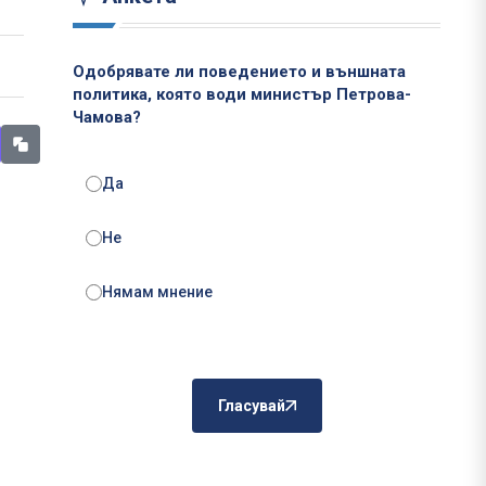
Одобрявате ли поведението и външната
политика, която води министър Петрова-
Чамова?
Да
Не
Нямам мнение
Гласувай