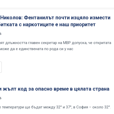
Николов: Фентанилът почти изцяло измести
битката с наркотиците е наш приоритет
6
т длъжността главен секретар на МВР допуска, че откритата
може да е единствената по рода си у нас
 жълт код за опасно време в цялата страна
6
 температури ще бъдат между 32° и 37°, в София – около 32°.