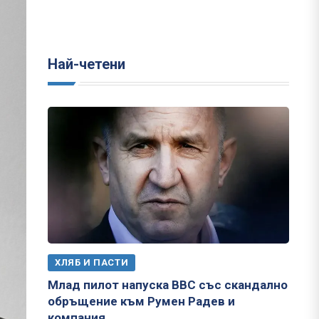
Най-четени
ХЛЯБ И ПАСТИ
Млад пилот напуска ВВС със скандално
обръщение към Румен Радев и
компания