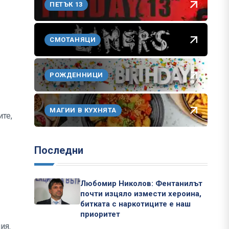
ПЕТЪК 13
СМОТАНЯЦИ
РОЖДЕННИЦИ
МАГИИ В КУХНЯТА
те,
Последни
Любомир Николов: Фентанилът
почти изцяло измести хероина,
битката с наркотиците е наш
приоритет
ия.