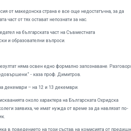
сия от македонска страна е все още недостатъчна, за да
а част от тях остават непознати за нас.
едател на българската част на Съвместната
ки и образователни въпроси.
резултат няма освен едно формално запознаване. Разговори
недовършени.“ - каза проф. Димитров.
на декември – на 12 и 13 декември.
искванията около характера на Българската Охридска
леги заявиха, че имат нужда от време за да навлязат по-
ик.
а в поведението на този състав на комисията от предишн