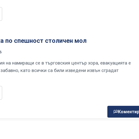
ха по спешност столичен мол
6
я на намиращи се в търговския център хора, евакуацията е
забавно, като всички са били изведени извън сградат
Коментир