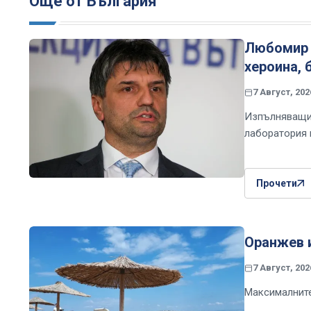
Още от България
Любомир 
хероина, 
7 Август, 202
Изпълняващия
лаборатория 
Прочети
Оранжев и
7 Август, 202
Максималните