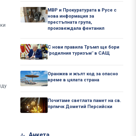
МВР и Прокуратурата в Русе с
нова информация за
престъпната група,
чки
произвеждала фентанил
С нови правила Тръмп ще бори
"родилния туризъм" в САЩ
Оранжев и жълт код за опасно
време в цялата страна
жду
Почитаме светлата памет на св.
прпмчк Дометий Персийски
Анкета