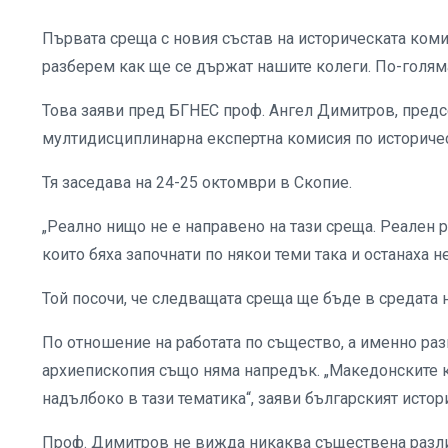
Първата среща с новия състав на историческата коми
разберем как ще се държат нашите колеги. По-голямат
Това заяви пред БГНЕС проф. Ангел Димитров, предс
мултидисциплинарна експертна комисия по историчес
Тя заседава на 24-25 октомври в Скопие.
„Реално нищо не е направено на тази среща. Реален 
които бяха започнати по някои теми така и останаха 
Той посочи, че следващата среща ще бъде в средата 
По отношение на работата по същество, а именно раз
архиепископия също няма напредък. „Македонските ко
надълбоко в тази тематика“, заяви българският истор
Проф. Димитров не вижда никаква съществена разлик