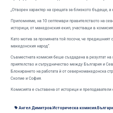
„Отворен характер на срещата за близкото бъдеще, а 
Припомняме, на 10 септември правителството на с
историци, от македонския екип, участващи в комисия
Като мотив за промяната той посочи, че предишният с
македонския народ“.
Съвместната комисия беше създадена в резултат на п
приятелство и сътрудничество между България и Сев
Блокирането на работата ѝ от северномакедонска с
Скопие и София.
Комисията е съставена от историци и преподаватели 
Ангел Димитров
Историческа комисия
Българ
,
,