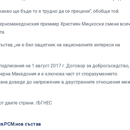
какво ще бъде то е трудно да се прецени“, обобщи той.
еверномакедонския премиер Християн Мицкоски смени вси
та.
ъстав „не е бил защитник на националните интереси на
одписания на 1 август 2017 г. Договор за добросъседство,
ерна Македония и е ключова част от споразумението.
трана доведе до напрежение в двустранните отношения ме
от двете страни. /БГНЕС
ия
РСМ
нов състав
,
,