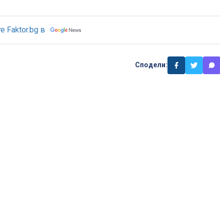
 Faktor.bg в
Сподели: