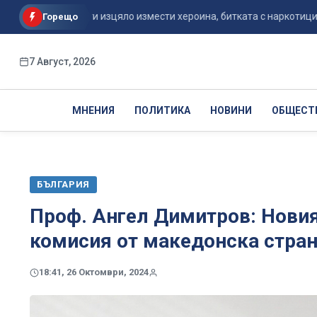
илът почти изцяло измести хероина, битката с наркотиците ...
Горещо
7 Август, 2026
МНЕНИЯ
ПОЛИТИКА
НОВИНИ
ОБЩЕСТ
БЪЛГАРИЯ
Проф. Ангел Димитров: Новия
комисия от македонска страна
18:41, 26 Октомври, 2024