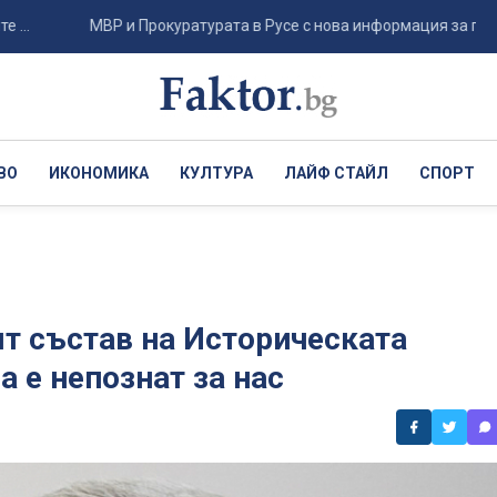
МВР и Прокуратурата в Русе с нова информация за престъпната
ВО
ИКОНОМИКА
КУЛТУРА
ЛАЙФ СТАЙЛ
СПОРТ
т състав на Историческата
 е непознат за нас