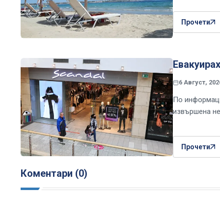
Прочети
Евакуира
6 Август, 202
По информаци
извършена не
Прочети
Коментари (0)