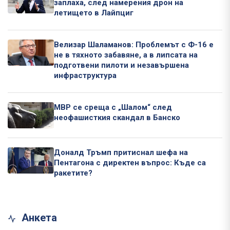
заплаха, след намерения дрон на
летището в Лайпциг
Велизар Шаламанов: Проблемът с Ф-16 е
не в тяхното забавяне, а в липсата на
подготвени пилоти и незавършена
инфраструктура
МВР се среща с „Шалом“ след
неофашисткия скандал в Банско
Доналд Тръмп притиснал шефа на
Пентагона с директен въпрос: Къде са
ракетите?
Анкета