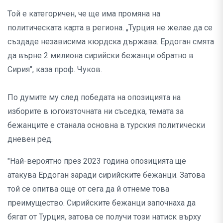
Той е категоричен, че ще има промяна на
политическата карта в региона. „Турция не желае да се
създаде независима кюрдска държава. Ердоган смята
да върне 2 милиона сирийски бежанци обратно в
Сирия", каза проф. Чуков.
По думите му след победата на опозицията на
изборите в югоизточната ни съседка, темата за
бежанците е станала основна в турския политически
дневен ред.
"Най-вероятно през 2023 година опозицията ще
атакува Ердоган заради сирийските бежанци. Затова
той се опитва още от сега да й отнеме това
преимущество. Сирийските бежанци започнаха да
бягат от Турция, затова се получи този натиск върху