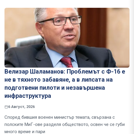
Велизар Шаламанов: Проблемът с Ф-16 е
не в тяхното забавяне, а в липсата на
подготвени пилоти и незавършена
инфраструктура
6 Август, 2026
Според бившия военен министър темата, свързана с
полските МиГ-ове разделя обществото, освен че се губи
много време и пари