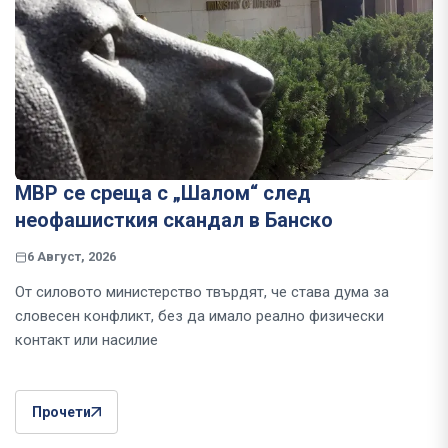
МВР се среща с „Шалом“ след
неофашисткия скандал в Банско
6 Август, 2026
От силовото министерство твърдят, че става дума за
словесен конфликт, без да имало реално физически
контакт или насилие
Прочети