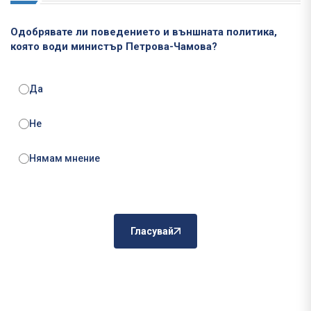
Одобрявате ли поведението и външната политика,
която води министър Петрова-Чамова?
Да
Не
Нямам мнение
Гласувай