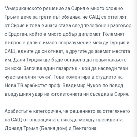
"Американското решение за Сирия е много сложно.
Тръмп вече за трети път обявява, че САЩ се оттеглят
от Сирия и това винаги става след телефонен разговор
с Ердоган, който е много добър дипломат. Големият
въпрос е дали е имало споразумение между Турция и
САЩ, едните да си отиват, а другите да заемат местата
им. Дали Турция ще бъде оставена да прави каквото
си иска. Започва един пазарлък - кой да наследи тези
чувствителни точки". Това коментира в студиото на
Нова ТВ арабистът проф. Владимир Чуков по повод
въздушния удар на югоизточната ни съседка в Сирия.
Арабистът е категоричен, че решението за оттеглянето
на САЩ от операцията е някъде между президента
Доналд Тръмп (Белия дом) и Пентагона.