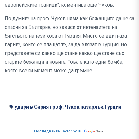
европейските граници", коментира още Чуков.
По думите на проф. Чуков няма как бежанците да не са
опасни за България, но зависи от интензитета на
бягството на тези хора от Турция. Много се вдигнаха
парите, които се плащат те, за да влязат в Турция. Но
представете си какво ще стане какво ще стане със
старите бежанци и новите. Това е като една бомба,
която всеки момент може да гръмне.
удари в Сирия
проф. Чуков
пазарлък
Турция
,
,
,
Последвайте Faktor.bg в