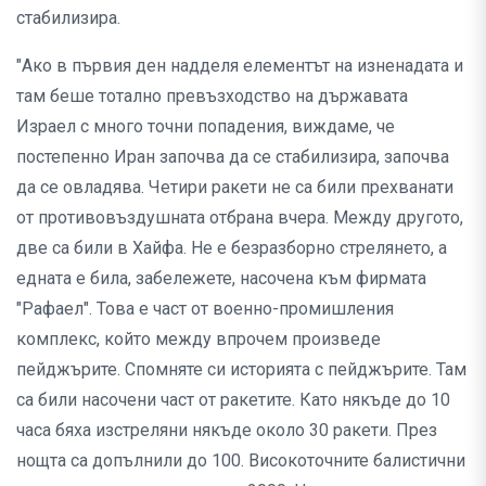
стабилизира.
"Ако в първия ден надделя елементът на изненадата и
там беше тотално превъзходство на държавата
Израел с много точни попадения, виждаме, че
постепенно Иран започва да се стабилизира, започва
да се овладява. Четири ракети не са били прехванати
от противовъздушната отбрана вчера. Между другото,
две са били в Хайфа. Не е безразборно стрелянето, а
едната е била, забележете, насочена към фирмата
"Рафаел". Това е част от военно-промишления
комплекс, който между впрочем произведе
пейджърите. Спомняте си историята с пейджърите. Там
са били насочени част от ракетите. Като някъде до 10
часа бяха изстреляни някъде около 30 ракети. През
нощта са допълнили до 100. Високоточните балистични