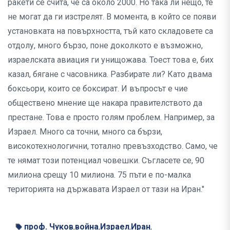
ракети се счита, че са около 2000. Но така ли нещо, те
не могат да ги изстрелят. В момента, в който се появи
установката на повърхността, тъй като складовете са
отдолу, много бързо, поне доколкото е възможно,
израелската авиация ги унищожава. Тоест това е, бих
казал, бягане с часовника. Разбирате ли? Като двама
боксьори, които се боксират. И въпросът е чие
обществено мнение ще накара правителството да
престане. Това е просто голям проблем. Например, за
Израел. Много са точни, много са бързи,
високотехнологични, тотално превъзходство. Само, че
те нямат този потенциал човешки. Съгласете се, 90
милиона срещу 10 милиона. 75 пъти е по-малка
територията на държавата Израел от тази на Иран."
проф. Чуков
война
Израел
Иран
,
,
,
,