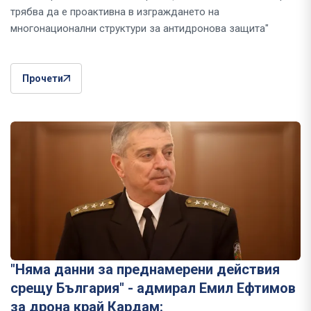
трябва да е проактивна в изграждането на
многонационални структури за антидронова защита"
Прочети
"Няма данни за преднамерени действия
срещу България" - адмирал Емил Ефтимов
за дрона край Кардам: