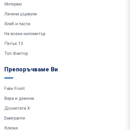
Интервю
Лачени цървули
Хляб и пасти
На всеки километър
Петък 13
Топ Фактор
Препоръчваме Ви
Fake Front
Вяра и демони
Досиетата Х
Емигранти
Клюки