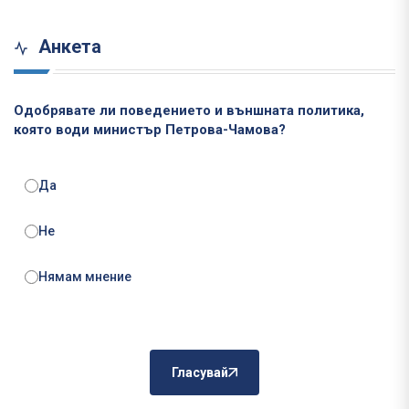
Анкета
Одобрявате ли поведението и външната политика,
която води министър Петрова-Чамова?
Да
Не
Нямам мнение
Гласувай