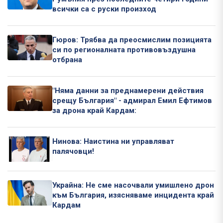
всички са с руски произход
Гюров: Трябва да преосмислим позицията
си по регионалната противовъздушна
отбрана
"Няма данни за преднамерени действия
срещу България" - адмирал Емил Ефтимов
за дрона край Кардам:
Нинова: Наистина ни управляват
палячовци!
Украйна: Не сме насочвали умишлено дрон
към България, изясняваме инцидента край
Кардам