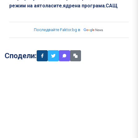
режим на аятоласите
ядрена програма
САЩ
,
,
Последвайте Faktor.bg в
Сподели: