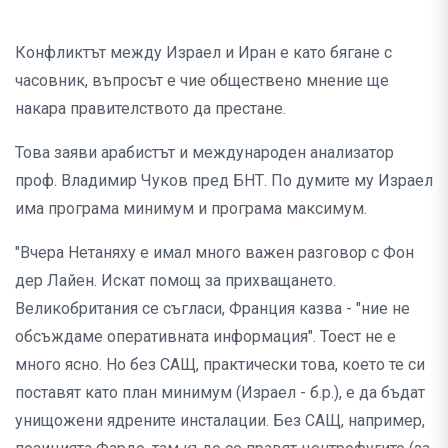
Конфликтът между Израел и Иран е като бягане с
часовник, въпросът е чие обществено мнение ще
накара правителството да престане.
Това заяви арабистът и международен анализатор
проф. Владимир Чуков пред БНТ. По думите му Израел
има програма минимум и програма максимум.
"Вчера Нетаняху е имал много важен разговор с Фон
дер Лайен. Искат помощ за прихващането.
Великобритания се съгласи, Франция казва - "ние не
обсъждаме оперативната информация". Тоест не е
много ясно. Но без САЩ, практически това, което те си
поставят като план минимум (Израел - б.р.), е да бъдат
унищожени ядрените инсталации. Без САЩ, например,