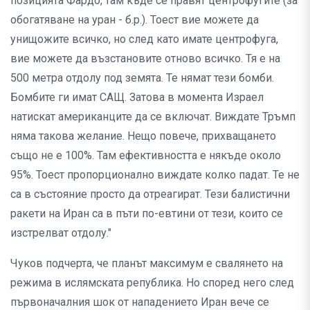
позицията Фардо, там къде се правят центрофугите (за
обогатяване на уран - б.р.). Тоест вие можете да
унищожите всичко, но след като имате центрофуга,
вие можете да възстановите отново всичко. Тя е на
500 метра отдолу под земята. Те нямат тези бомби.
Бомбите ги имат САЩ. Затова в момента Израел
натискат американците да се включат. Виждате Тръмп
няма такова желание. Нещо повече, прихващането
също не е 100%. Там ефективността е някъде около
95%. Тоест пропорционално виждате колко падат. Те не
са в състояние просто да отреагират. Тези балистични
ракети на Иран са в пъти по-евтини от тези, които се
изстрелват отдолу."
Чуков подчерта, че планът максимум е свалянето на
режима в ислямската република. Но според него след
първоначалния шок от нападението Иран вече се