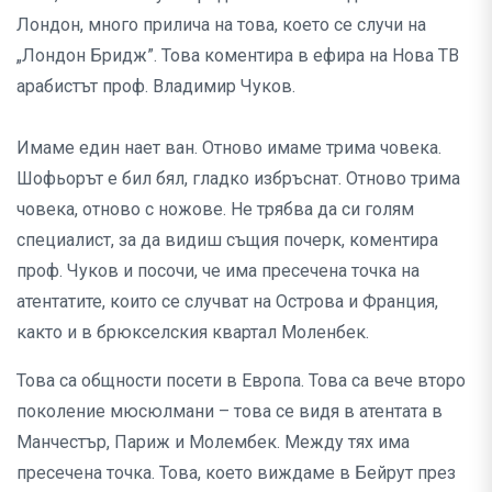
Лондон, много прилича на това, което се случи на
„Лондон Бридж”. Това коментира в ефира на Нова ТВ
арабистът проф. Владимир Чуков.
Имаме един нает ван. Отново имаме трима човека.
Шофьорът е бил бял, гладко избръснат. Отново трима
човека, отново с ножове. Не трябва да си голям
специалист, за да видиш същия почерк, коментира
проф. Чуков и посочи, че има пресечена точка на
атентатите, които се случват на Острова и Франция,
както и в брюкселския квартал Моленбек.
Това са общности посети в Европа. Това са вече второ
поколение мюсюлмани – това се видя в атентата в
Манчестър, Париж и Молембек. Между тях има
пресечена точка. Това, което виждаме в Бейрут през