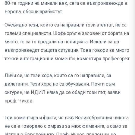
80-те години на минали век, сега се възпроизвежда в
Европа, обясни арабистът.
Очевидно тези, които са направили този атентат, не са
големи специалисти. Шофьорът е заловен от хората на
място, те са го предали на полицията. Искали са да
възпроизведат същата ситуация. Това говори за много
тежки интеграционни моменти, коментира професорът.
Личи си, че тези хора, които са го направили, са
дилетанти. Тези хора не са обучавани. Почти съм
сигурен, че ИДИЛ няма да се обади този път, заяви
проф. Чуков.
Той коментира и факта, че във Великобритания никога
не се е говорело с омраза за мюсюлманите, а само за
Източно Европейците. Проф. Чуков припомни, че