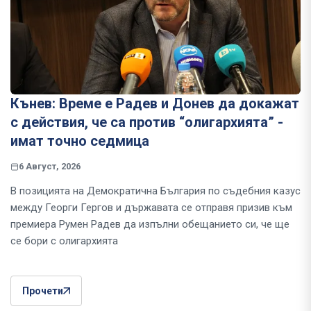
Кънев: Време е Радев и Донев да докажат
с действия, че са против “олигархията” -
имат точно седмица
6 Август, 2026
В позицията на Демократична България по съдебния казус
между Георги Гергов и държавата се отправя призив към
премиера Румен Радев да изпълни обещанието си, че ще
се бори с олигархията
Прочети