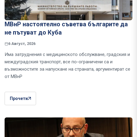
МВнР настоятелно съветва българите да
не пътуват до Куба
6 Август, 2026
Има затруднения с медицинското обслужване, градския и
междуградския транспорт, все по-ограничени са и
възможностите за напускане на страната, аргументират се
от МВнР
Прочети