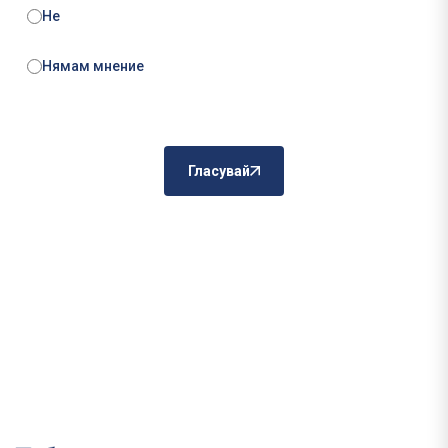
Не
Нямам мнение
Гласувай