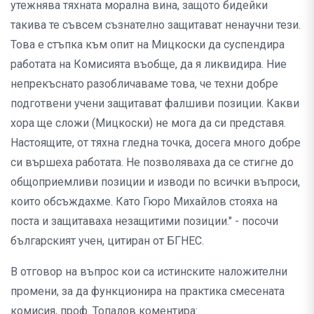
утежнява тяхната морална вина, защото бидейки
такива те съвсем съзнателно защитават ненаучни тези.
Това е стъпка към опит на Мицкоски да суспендира
работата на Комисията въобще, да я ликвидира. Ние
непрекъснато разобличаваме това, че техни добре
подготвени учени защитават фалшиви позиции. Какви
хора ще сложи (Мицкоски) не мога да си представя.
Настоящите, от тяхна гледна точка, досега много добре
си вършеха работата. Не позволяваха да се стигне до
общоприемливи позиции и изводи по всички въпроси,
които обсъждахме. Като Гюро Михайлов стояха на
поста и защитаваха незащитими позиции." - посочи
българският учен, цитиран от БГНЕС.
В отговор на въпрос кои са истинските наложителни
промени, за да функционира на практика смесената
комисия, проф. Топалов коментира: