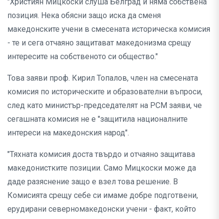
"Християн Мицкоски слуша Белград и няма собствена
позиция. Нека обясни защо иска да сменя
македонските учени в смесената историческа комисия
- те и сега отчаяно защитават македонизма срещу
интересите на собственото си общество."
Това заяви проф. Кирил Топалов, член на смесената
комисия по историческите и образователни въпроси,
след като министър-председателят на РСМ заяви, че
сегашната комисия не е "защитила националните
интереси на македонския народ".
"Тяхната комисия доста твърдо и отчаяно защитава
македонистките позиции. Само Мицкоски може да
даде разяснение защо е взел това решение. В
Комисията срещу себе си имаме добре подготвени,
ерудирани северномакедонски учени - факт, който