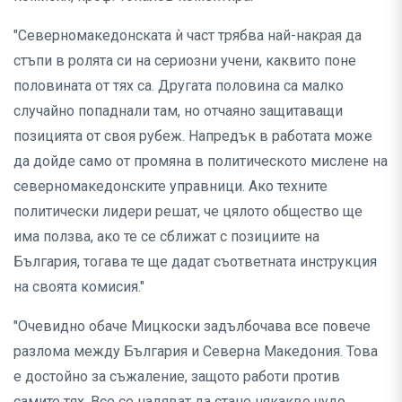
"Северномакедонската ѝ част трябва най-накрая да
стъпи в ролята си на сериозни учени, каквито поне
половината от тях са. Другата половина са малко
случайно попаднали там, но отчаяно защитаващи
позицията от своя рубеж. Напредък в работата може
да дойде само от промяна в политическото мислене на
северномакедонските управници. Ако техните
политически лидери решат, че цялото общество ще
има ползва, ако те се сближат с позициите на
България, тогава те ще дадат съответната инструкция
на своята комисия."
"Очевидно обаче Мицкоски задълбочава все повече
разлома между България и Северна Македония. Това
е достойно за съжаление, защото работи против
самите тях. Все се надяват да стане някакво чудо,