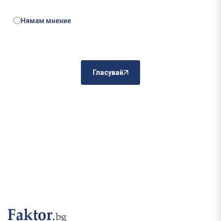
Нямам мнение
Гласувай