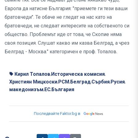
Европа да натисне България: "приемете ги тези ваши
братовчеди". Те обаче не гледат на нас като на
братовчеди, не следват интересите на собственото си
общество. Проблемът иде от това, че Скопие няма
своя позиция. Слушат какво им казва Белград, а чрез
Белград - Москва." категоричен е проф. Топалов.
Кирил Топалов
Историческа комисия
,
,
Християн Мицкоски
РСМ
Белград
Сърбия
Русия
,
,
,
,
,
македонизъм
ЕС
България
,
,
Последвайте Faktor.bg в