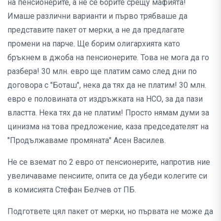
на пенсионерите, а не се борите срещу мафията!
Имаше различни варианти и първо трябваше да
представите пакет от мерки, а не да предлагате
промени на парче. Ще борим олигархията като
бръкнем в джоба на пенсионерите. Това не мога да го
разбера! 30 млн. евро ще платим само след дни по
договора с "Боташ", нека да тях да не платим! 30 млн.
евро е половината от издръжката на НСО, за да пази
властта. Нека тях да не платим! Просто нямам думи за
цинизма на това предложение, каза председателят на
"Продължаваме промяната" Асен Василев.
Не се вземат по 2 евро от пенсионерите, напротив ние
увеличаваме пенсиите, опита се да убеди колегите си
в комисията Стефан Белчев от ПБ.
Подгответе цял пакет от мерки, но първата не може да