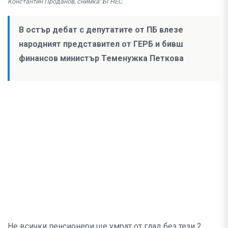
Константин Проданов, снимка: БГНЕС
В остър дебат с депутатите от ПБ влезе
народният представител от ГЕРБ и бивш
финансов министър Теменужка Петкова
Не всички пенсионери ще умрат от глад без тези 2