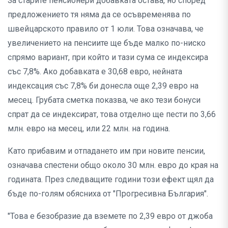
За старите пенсионери добавката остава, но според
предложението тя няма да се осъвременява по
швейцарското правило от 1 юли. Това означава, че
увеличението на пенсиите ще бъде малко по-ниско
спрямо вариант, при който и тази сума се индексира
със 7,8%. Ако добавката е 30,68 евро, нейната
индексация със 7,8% би донесла още 2,39 евро на
месец. Грубата сметка показва, че ако тези бонуси
спрат да се индексират, това отделно ще пести по 3,66
млн. евро на месец, или 22 млн. на година.
Като прибавим и отпадането им при новите пенсии,
означава спестени общо около 30 млн. евро до края на
годината. През следващите години този ефект щял да
бъде по-голям обясниха от "Прогресивна България".
"Това е безобразие да вземете по 2,39 евро от джоба