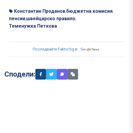
Константин Проданов
бюджетна комисия
,
,
пенсии
швейцарско правило
,
,
Теменужка Петкова
Последвайте Faktor.bg в
Сподели: