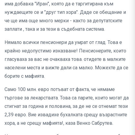
има добавка "Иран", която да е таргитирана към
нуждаещите се и "друг тип хора". Даде се обещание и
че ще има още много мерки - както за депутатските
заплати , така и за тези в съдебната система.
Нямало всички пенсионери да умрат от глад. Това е
крайно недопустимо изказване! Пенсионерите, които
гласуваха за вас не очакваха това. отидете в малките
населени места и вижте дали са малко. Можехте да се
борите с мафията.
Само 100 млн. евро потъват от факта, че нямаме
търгове за лекарствата. Това са парите, които могат да
стигнат за година и половина, за де не се отнемат тези
2,39 евро. Вие извадихе бухалката срещу възрастните
хора, а не срещу мафията!, каза Венко Сабрутев.