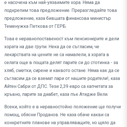
е насочена към най-уязвимите хора. Няма да
подкрепим това предложение. Преразгледайте това
предложение, каза бившата финансова министър
Теменужка Петкова от ГЕРБ.
Това е неравнопоставеност към пенсионерите и дели
хората на две групи. Нека да се съгласим, че
лекарствата на цените не са намалели, а хората в
селата още в пощата делят парите си до стотинка - за
хляб, сметки, сирене и каквото остане. Няма как да се
съгласим да се вземат пари от нашите родители!, каза
Айтен Сабри от ДПС. Тези 2,39 евро са хапчетата за
кръвно, парите за диабет, каза пък Атидже Вели.
Всеки, който е в неравностойно положение ще получи
помощ, обясни Проданов. Не каза обаче какви са
конкретните планове на управляващите, но щяло да