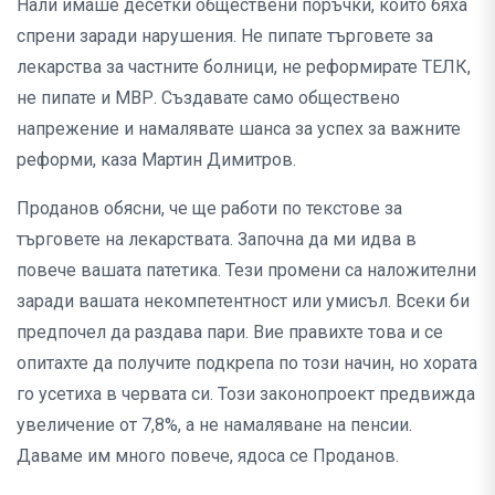
Нали имаше десетки обществени поръчки, които бяха
спрени заради нарушения. Не пипате търговете за
лекарства за частните болници, не реформирате ТЕЛК,
не пипате и МВР. Създавате само обществено
напрежение и намалявате шанса за успех за важните
реформи, каза Мартин Димитров.
Проданов обясни, че ще работи по текстове за
търговете на лекарствата. Започна да ми идва в
повече вашата патетика. Тези промени са наложителни
заради вашата некомпетентност или умисъл. Всеки би
предпочел да раздава пари. Вие правихте това и се
опитахте да получите подкрепа по този начин, но хората
го усетиха в червата си. Този законопроект предвижда
увеличение от 7,8%, а не намаляване на пенсии.
Даваме им много повече, ядоса се Проданов.