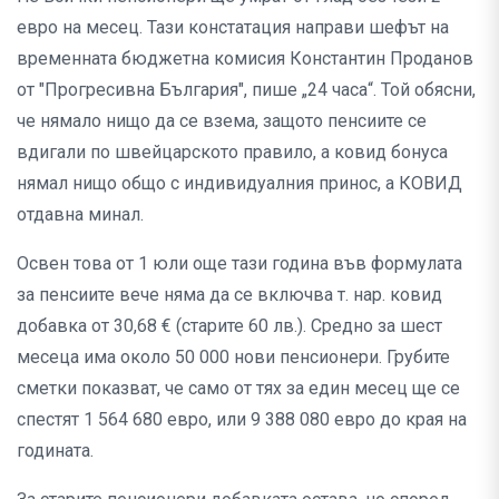
евро на месец. Тази констатация направи шефът на
временната бюджетна комисия Константин Проданов
от "Прогресивна България", пише „24 часа“. Той обясни,
че нямало нищо да се взема, защото пенсиите се
вдигали по швейцарското правило, а ковид бонуса
нямал нищо общо с индивидуалния принос, а КОВИД
отдавна минал.
Освен това от 1 юли още тази година във формулата
за пенсиите вече няма да се включва т. нар. ковид
добавка от 30,68 € (старите 60 лв.). Средно за шест
месеца има около 50 000 нови пенсионери. Грубите
сметки показват, че само от тях за един месец ще се
спестят 1 564 680 евро, или 9 388 080 евро до края на
годината.