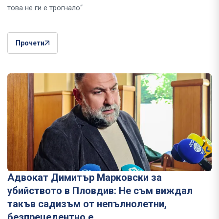
това не ги е трогнало“
Прочети
Адвокат Димитър Марковски за
убийството в Пловдив: Не съм виждал
такъв садизъм от непълнолетни,
безпрецедентно е