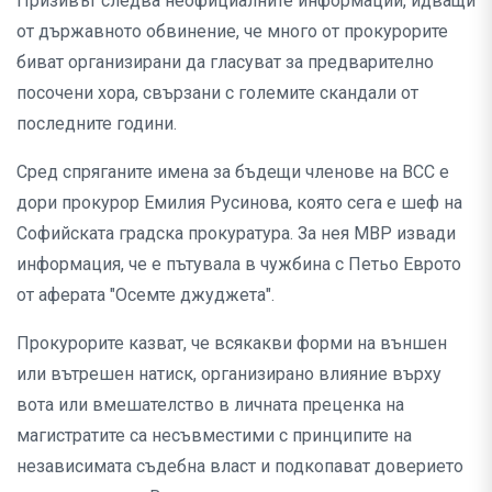
Призивът следва неофициалните информации, идващи
от държавното обвинение, че много от прокурорите
биват организирани да гласуват за предварително
посочени хора, свързани с големите скандали от
последните години.
Сред спряганите имена за бъдещи членове на ВСС е
дори прокурор Емилия Русинова, която сега е шеф на
Софийската градска прокуратура. За нея МВР извади
информация, че е пътувала в чужбина с Петьо Еврото
от аферата "Осемте джуджета".
Прокурорите казват, че всякакви форми на външен
или вътрешен натиск, организирано влияние върху
вота или вмешателство в личната преценка на
магистратите са несъвместими с принципите на
независимата съдебна власт и подкопават доверието