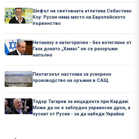
Шефът на световната атлетика Себастиан
Коу: Русия няма място на Европейското
първенство
Нетаняху е категоричен - без изтегляне от
Газа докато „Хамас“ не се разоръжи
напълно
Пентагонът настоява за ускорено
производство на оръжия в САЩ
Тодор Тагарев за инцидента при Кардам:
Може да не е заблуден украински дрон, а
пуснат от Русия - за да набеди Украйна