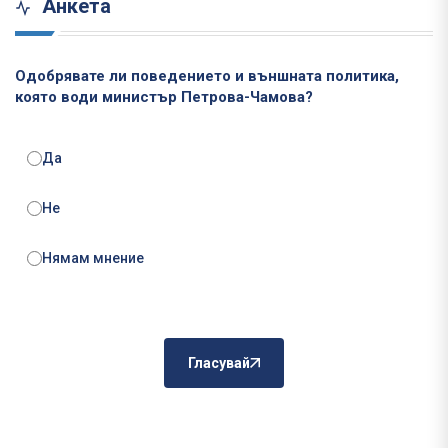
Анкета
Одобрявате ли поведението и външната политика,
която води министър Петрова-Чамова?
Да
Не
Нямам мнение
Гласувай