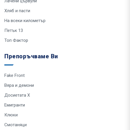
Лачени цървули
Хляб и пасти
На всеки километър
Петък 13
Топ Фактор
Препоръчваме Ви
Fake Front
Вяра и демони
Досиетата Х
Емигранти
Клюки
Смотаняци