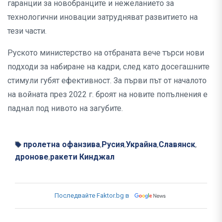
гаранции за новобранците и нежеланието за
технологични иновации затрудняват развитието на
тези части.
Руското министерство на отбраната вече търси нови
подходи за набиране на кадри, след като досегашните
стимули губят ефективност. За първи път от началото
на войната през 2022 г. броят на новите попълнения е
паднал под нивото на загубите.
пролетна офанзива
Русия
Украйна
Славянск
,
,
,
,
дронове
ракети Кинджал
,
Последвайте Faktor.bg в