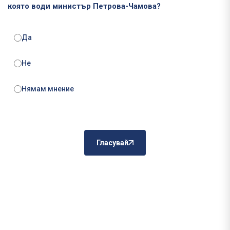
която води министър Петрова-Чамова?
Да
Не
Нямам мнение
Гласувай