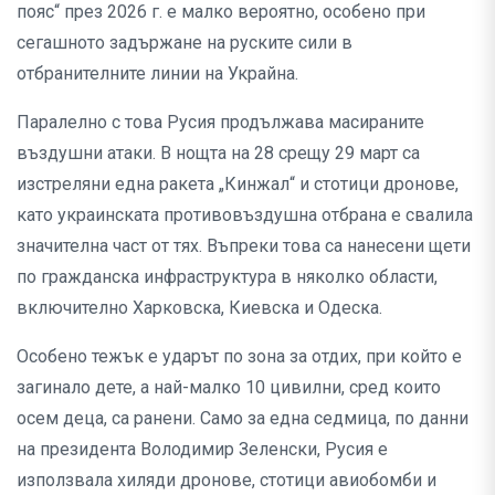
пояс“ през 2026 г. е малко вероятно, особено при
сегашното задържане на руските сили в
отбранителните линии на Украйна.
Паралелно с това Русия продължава масираните
въздушни атаки. В нощта на 28 срещу 29 март са
изстреляни една ракета „Кинжал“ и стотици дронове,
като украинската противовъздушна отбрана е свалила
значителна част от тях. Въпреки това са нанесени щети
по гражданска инфраструктура в няколко области,
включително Харковска, Киевска и Одеска.
Особено тежък е ударът по зона за отдих, при който е
загинало дете, а най-малко 10 цивилни, сред които
осем деца, са ранени. Само за една седмица, по данни
на президента Володимир Зеленски, Русия е
използвала хиляди дронове, стотици авиобомби и