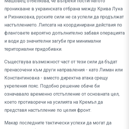
Машовец отбелязва, че въпреки постигнатото
проникване в украинската отбрана между Крива Лука
и Ризниковка, руските сили не са успели да продължат
настъплението. Липсата на координирани действия по
фланговете вероятно допълнително забавя операцията
и води до значителни загуби при минимални
териториални придобивки.
Съществува възможност част от тези сили да бъдат
пренасочени към други направления - като Лиман или
Константиновка - вместо директна атака срещу
укрепения пояс. Подобно решение обаче би
означавало временно отстъпление от основната цел,
което противоречи на усилията на Кремъл да
представя настъпление по целия фронт.
Макар последните тактически успехи да могат да