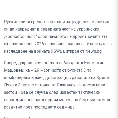
Руските сили срещат сериозни затруднения в опитите
си да напреднат в северната част на украинския
„крепостен пояс“ след началото на пролетно-лятната
офанзива през 2026 г., посочва анализ на Института за
изследване на войната (ISW), цитиран от News.bg.
Според украинския военен наблюдател Костянтин
Машовец, към 29 март части от руската 3-та
комбинирана армия, действащи в районите на Крива
Лука и Закитне източно от Славянск, са достигнали
застой. Това се случва след известен тактически
напредък през предходния месец, но без съществено
развитие през последната седмица.