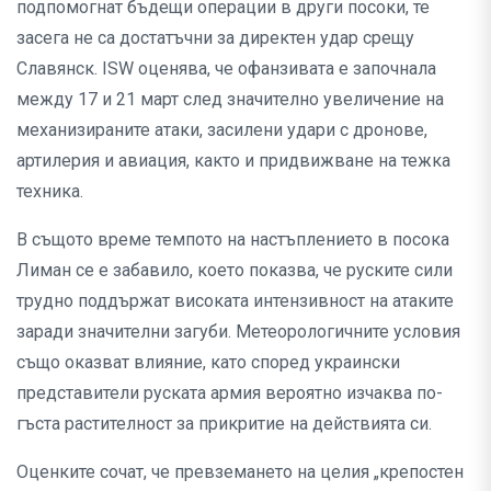
подпомогнат бъдещи операции в други посоки, те
засега не са достатъчни за директен удар срещу
Славянск. ISW оценява, че офанзивата е започнала
между 17 и 21 март след значително увеличение на
механизираните атаки, засилени удари с дронове,
артилерия и авиация, както и придвижване на тежка
техника.
В същото време темпото на настъплението в посока
Лиман се е забавило, което показва, че руските сили
трудно поддържат високата интензивност на атаките
заради значителни загуби. Метеорологичните условия
също оказват влияние, като според украински
представители руската армия вероятно изчаква по-
гъста растителност за прикритие на действията си.
Оценките сочат, че превземането на целия „крепостен