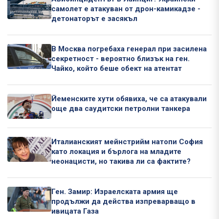
самолет е атакуван от дрон-камикадзе -
детонаторът е засякъл
В Москва погребаха генерал при засилена
секретност - вероятно близък на ген.
Чайко, който беше обект на атентат
Йеменските хути обявиха, че са атакували
още два саудитски петролни танкера
Италианският мейнстрийм натопи София
като локация и бърлога на младите
неонацисти, но такива ли са фактите?
Ген. Замир: Израелската армия ще
продължи да действа изпреварващо в
ивицата Газа