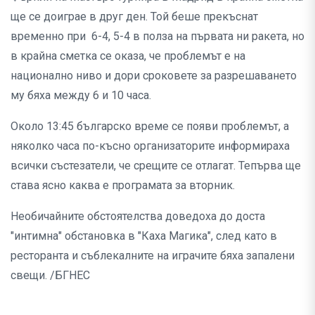
ще се доиграе в друг ден. Той беше прекъснат
временно при 6-4, 5-4 в полза на първата ни ракета, но
в крайна сметка се оказа, че проблемът е на
национално ниво и дори сроковете за разрешаването
му бяха между 6 и 10 часа.
Около 13:45 българско време се появи проблемът, а
няколко часа по-късно организаторите информираха
всички състезатели, че срещите се отлагат. Тепърва ще
става ясно каква е програмата за вторник.
Необичайните обстоятелства доведоха до доста
"интимна" обстановка в "Каха Магика", след като в
ресторанта и съблекалните на играчите бяха запалени
свещи. /БГНЕС