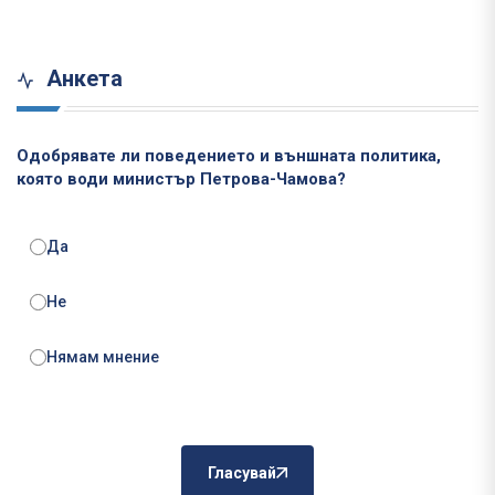
Анкета
Одобрявате ли поведението и външната политика,
която води министър Петрова-Чамова?
Да
Не
Нямам мнение
Гласувай