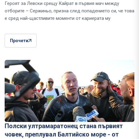
Героят за Левски срещу Кайрат в първия мач между
отборите – Сержиньо, призна след попадението си, че това
е сред най-щастливите моменти от кариерата му
Прочети
Полски ултрамаратонец стана първият
човек, преплувал Балтийско море - от