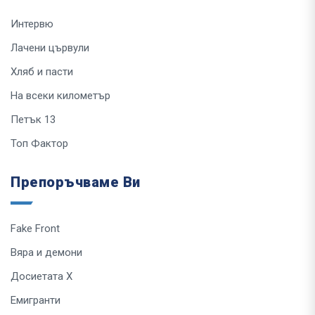
Интервю
Лачени цървули
Хляб и пасти
На всеки километър
Петък 13
Топ Фактор
Препоръчваме Ви
Fake Front
Вяра и демони
Досиетата Х
Емигранти