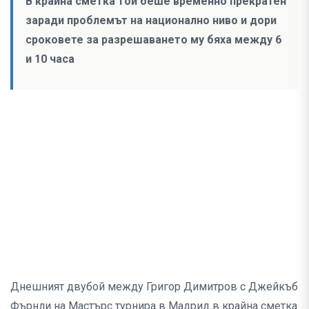
В крайна сметка той беше временно прекратен
заради проблемът на национално ниво и дори
сроковете за разрешаването му бяха между 6
и 10 часа
Днешният двубой между Григор Димитров с Джейкъб
Фърнли на Мастърс турнира в Мадрид в крайна сметка