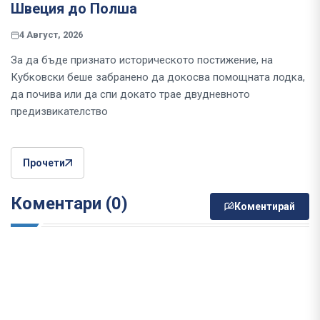
Швеция до Полша
4 Август, 2026
За да бъде признато историческото постижение, на
Кубковски беше забранено да докосва помощната лодка,
да почива или да спи докато трае двудневното
предизвикателство
Прочети
Коментари (0)
Коментирай