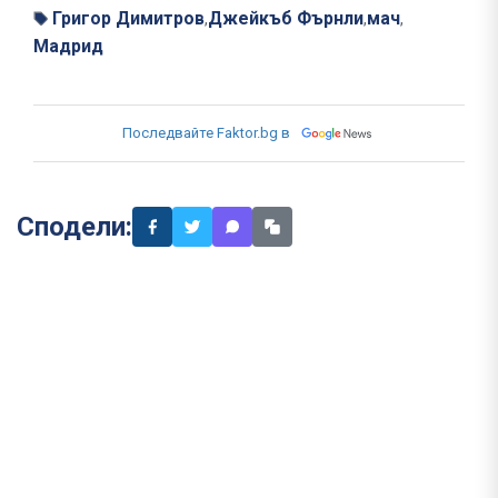
Григор Димитров
Джейкъб Фърнли
мач
,
,
,
Мадрид
Последвайте Faktor.bg в
Сподели: