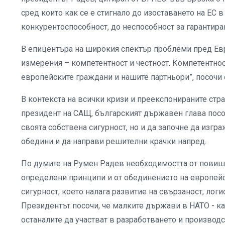
сред които как се е стигнало до изоставането на ЕС в
конкурентоспособност, до неспособност за гарантира
В епицентъра на широкия спектър проблеми пред Евр
измерения – компетентност и честност. Компетентнос
европейските граждани и нашите партньори”, посочи
В контекста на всички кризи и преекспонираните стр
президент на САЩ, българският държавен глава посоч
своята собствена сигурност, но и да започне да изгр
обедини и да направи решителни крачки напред.
По думите на Румен Радев необходимостта от повиша
определени принципи и от обединението на европей
сигурност, което налага развитие на свързаност, лог
Президентът посочи, че малките държави в НАТО - ка
останалите да участват в разработването и производс