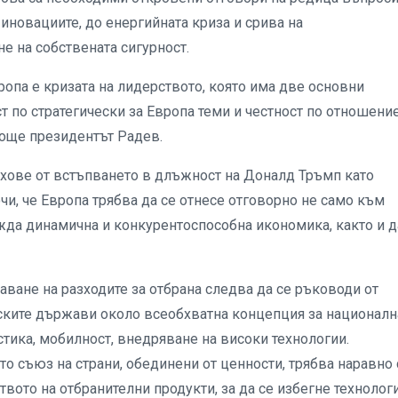
 иновациите, до енергийната криза и срива на
не на собствената сигурност.
опа е кризата на лидерството, която има две основни
т по стратегически за Европа теми и честност по отношени
 още президентът Радев.
ахове от встъпването в длъжност на Доналд Тръмп като
и, че Европа трябва да се отнесе отговорно не само към
ажда динамична и конкурентоспособна икономика, както и д
ване на разходите за отбрана следва да се ръководи от
ските държави около всеобхватна концепция за националн
истика, мобилност, внедряване на високи технологии.
то съюз на страни, обединени от ценности, трябва наравно 
твото на отбранителни продукти, за да се избегне технолог