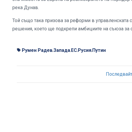
река Дунав.
Той също така призова за реформи в управленската ст
решения, което ще подкрепи амбициите на съюза за 
Румен Радев
Запада
ЕС
Русия
Путин
,
,
,
,
Последвайте