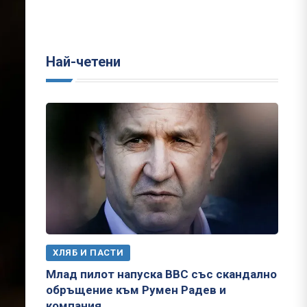
Най-четени
ХЛЯБ И ПАСТИ
Млад пилот напуска ВВС със скандално
обръщение към Румен Радев и
компания