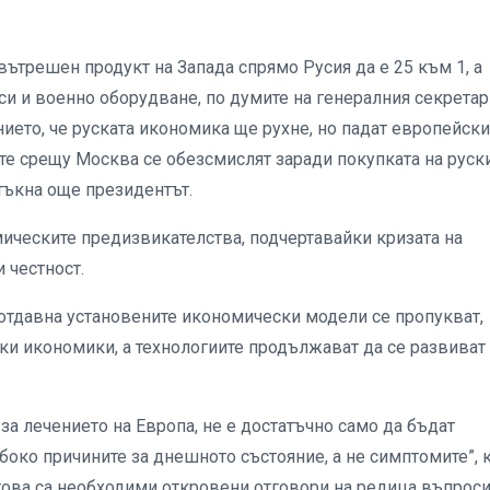
вътрешен продукт на Запада спрямо Русия да е 25 към 1, а
си и военно оборудване, по думите на генералния секретар
ето, че руската икономика ще рухне, но падат европейски
те срещу Москва се обезсмислят заради покупката на руск
тъкна още президентът.
мическите предизвикателства, подчертавайки кризата на
 честност.
, отдавна установените икономически модели се пропукват,
ки икономики, а технологиите продължават да се развиват
за лечението на Европа, не е достатъчно само да бъдат
око причините за днешното състояние, а не симптомите”, 
това са необходими откровени отговори на редица въпроси