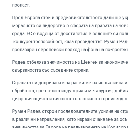
пропаст.
Пред Европа стои и предизвикателството дали ще укр
моралното си лидерство в сферата на правата на чове
среда. ЕС е водеща от десетилетие в зелените си поли
конкурентоспособност, каза президентът. Румен Раде
пропазарен европейски подход на фона на по-протекц
Радев отбеляза значимостта на Шенген за икономичес
свързаността със съседните страни.
Страната ни допринася и за развитие на иновативна 
обработка, през тежка индустрия и металургия, добив
цифровизацията и високотехнологичното производств
Румен Радев открои последователните усилия на стра
в различни направления, като изрази очакване за ос
значимостта за Европа на реализирането на Коридор 