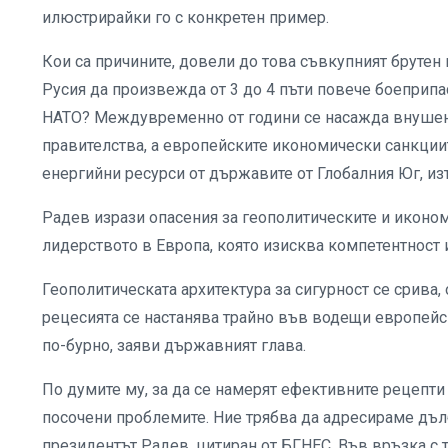
илюстрирайки го с конкретен пример.
Кои са причините, довели до това съвкупният брутен 
Русия да произвежда от 3 до 4 пъти повече боеприпа
НАТО? Междувременно от години се насажда внушени
правителства, а европейските икономически санкции
енергийни ресурси от държавите от Глобалния Юг, из
Радев изрази опасения за геополитическите и иконо
лидерството в Европа, която изисква компетентност и
Геополитическата архитектура за сигурност се срива
рецесията се настанява трайно във водещи европейс
по-бурно, заяви държавният глава.
По думите му, за да се намерят ефективните рецепти 
посочени проблемите. Ние трябва да адресираме дълб
президентът Радев, цитиран от БГНЕС. Във връзка с 