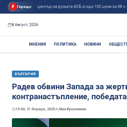
е поразиха център на руската ФСБ и още 102 цели за 48 ч...
Горещо
8 Август, 2026
МНЕНИЯ
ПОЛИТИКА
НОВИНИ
ОБЩЕСТ
БЪЛГАРИЯ
Радев обвини Запада за жерт
контранастъпление, победата
19:40, 21 Януари, 2025
Мая Буюклиева