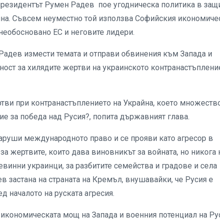
 президентът Румен Радев пое угодническа политика в защ
йна. Съвсем неуместно той използва Софийския икономиче
 необосновано ЕС и неговите лидери.
 Радев измести темата и отправи обвинения към Запада и
рност за хилядите жертви на украинското контранастъплени
ртви при контранастъплението на Украйна, което множеств
е за победа над Русия?, попита държавният глава.
наруши международното право и се прояви като агресор в
за жертвите, които дава виновникът за войната, но никога 
евинни украинци, за разбитите семейства и градове и села
в застана на страната на Кремъл, внушавайки, че Русия е
д началото на руската агресия.
икономическата мощ на Запада и военния потенциал на Ру