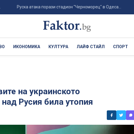
Руска атака порази стадион "Черноморец" в Одеса...
Хърва
ВО
ИКОНОМИКА
КУЛТУРА
ЛАЙФ СТАЙЛ
СПОРТ
вите на украинското
 над Русия била утопия