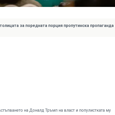
толицата за поредната порция пропутинска пропаганда
стъпването на Доналд Тръмп на власт и популистката му