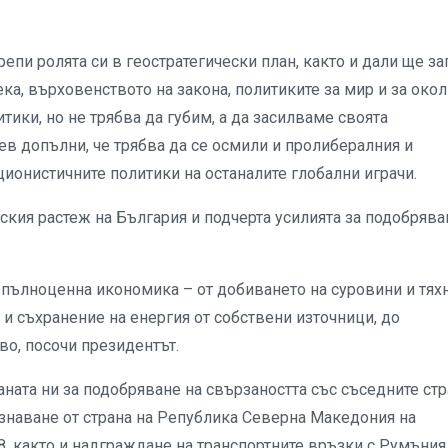
епи ролята си в геостратегически план, както и дали ще за
ка, върховенството на закона, политиките за мир и за око
тики, но не трябва да губим, а да засилваме своята
в допълни, че трябва да се осмили и пролибералния и
ионистичните политики на останалите глобални играчи.
кия растеж на България и подчерта усилията за подобрява
и пълноценна икономика – от добиването на суровини и тях
 и съхранение на енергия от собствени източници, до
о, посочи президентът.
ната ни за подобряване на свързаността със съседните ст
ъзнаване от страна на Република Северна Македония на
8, както и надграждане на транспортните връзки с Румъния