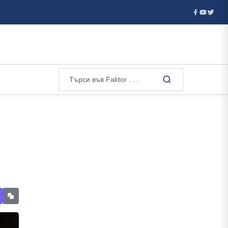
тия отказа визи на руски гимнастички и гимнастици за европейско