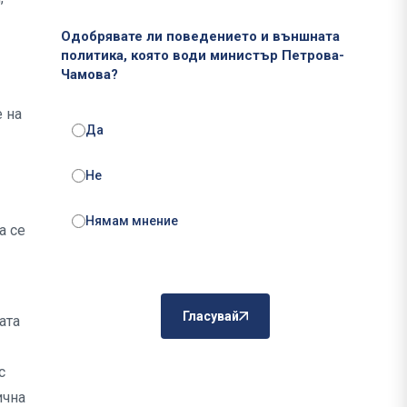
Одобрявате ли поведението и външната
политика, която води министър Петрова-
Чамова?
е на
Да
Не
Нямам мнение
а се
Гласувай
ата
с
ична