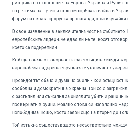
риторика по отношение на Европа, Украйна и Русия,
на режима на Путин и пълномащабната война в Укра
форум за своята проруска пропаганда, критикувайки
В свое изявление в заключителна част на събитието
европейските лидери, че едва ли не те носят отгово
което са подкрепили.
Кой ще поеме отговорността за стотиците хиляди же
европейски лидери насърчаваха с утопичното уверени
Президентът обаче и дума не обели - кой всъщност 
свободна и демократична Украйна. Той се е загрижил 
е застъпил или съжалил за хилядите убити и ранени н
превърнати в руини. Реално с това си изявление Раде
непобедима, нещо, което заяви още на втория ден сле
Той изтъкна съществуващото несъответствие между 