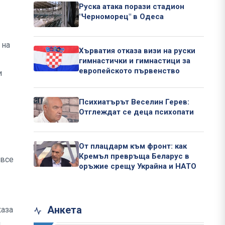
Руска атака порази стадион
"Черноморец" в Одеса
 на
Хърватия отказа визи на руски
гимнастички и гимнастици за
европейското първенство
и
Психиатърът Веселин Герев:
Отглеждат се деца психопати
От плацдарм към фронт: как
Кремъл превръща Беларус в
 все
оръжие срещу Украйна и НАТО
Анкета
каза
,