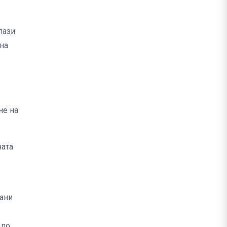
пази
лна
не на
ната
рани
 по