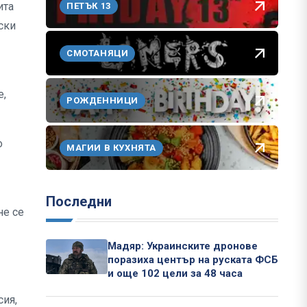
ита
ПЕТЪК 13
ски
СМОТАНЯЦИ
е,
РОЖДЕННИЦИ
о
МАГИИ В КУХНЯТА
Последни
не се
Мадяр: Украинските дронове
поразиха център на руската ФСБ
и още 102 цели за 48 часа
сия,