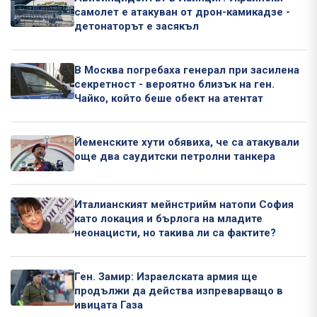
самолет е атакуван от дрон-камикадзе -
детонаторът е засякъл
В Москва погребаха генерал при засилена
секретност - вероятно близък на ген.
Чайко, който беше обект на атентат
Йеменските хути обявиха, че са атакували
още два саудитски петролни танкера
Италианският мейнстрийм натопи София
като локация и бърлога на младите
неонацисти, но такива ли са фактите?
Ген. Замир: Израелската армия ще
продължи да действа изпреварващо в
ивицата Газа