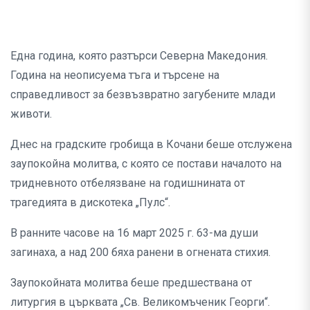
Една година, която разтърси Северна Македония.
Година на неописуема тъга и търсене на
справедливост за безвъзвратно загубените млади
животи.
Днес на градските гробища в Кочани беше отслужена
заупокойна молитва, с която се постави началото на
тридневното отбелязване на годишнината от
трагедията в дискотека „Пулс“.
В ранните часове на 16 март 2025 г. 63-ма души
загинаха, а над 200 бяха ранени в огнената стихия.
Заупокойната молитва беше предшествана от
литургия в църквата „Св. Великомъченик Георги“.