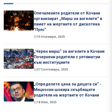
Опечалените родители от Кочани
организират „Марш на ангелите” в
памет на жертвите от дискотека
"Пулс"
15 Ноември, 2025
„Черен марш“ за ангелите в Кочани:
Почернени родители с ултиматум
към институциите
27 Септември, 2025
„Определете цена за децата си“ -
Мицкоски шокира скърбящите
родители на жертвите от Кочани
18 Юли, 2025