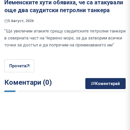
Йеменските хути обявиха, че са атакували
още два саудитски петролни танкера
5 Август, 2026
"Ще увеличим атаките срещу саудитските петролни танкери
в северната част на Червено море, за да затворим всички
точки за достъп и да попречим на преминаването им“
Прочети
Коментари (0)
Коментирай