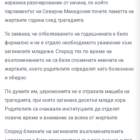
изразиха разочарование от начина, по който
парламентът на Северна Македония почете паметта на
жертвите година след трагедията.
Те заявиха, че отбелязването на годишнината е било
формално и не е отдало необходимото уважение към
загиналите младежи. Според тях по време на
възпоменанието не са били споменати имената на
жертвите, което родителите определят като болезнено
и обидно.
По думите им, церемонията не е отразила мащаба на
трагедията, при която загинаха десетки млади хора.
Родителите са очаквали институциите да отделят
повече време и внимание за всяка от жертвите.
Според близките на загиналите възпоменателната