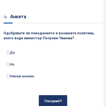
Анкета
Одобрявате ли поведението и външната политика,
която води министър Петрова-Чамова?
Да
Не
Нямам мнение
Гласувай