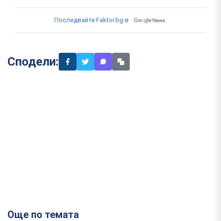
Последвайте Faktor.bg в
Сподели:
Още по темата