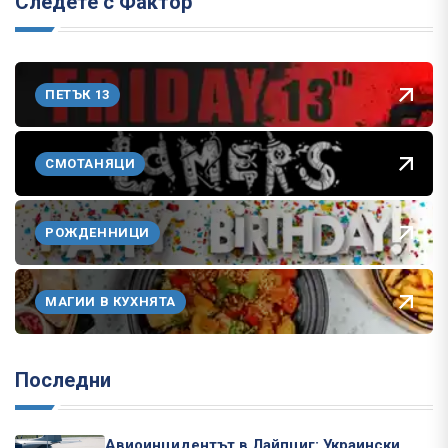
Следете с Фактор
ПЕТЪК 13
СМОТАНЯЦИ
РОЖДЕННИЦИ
МАГИИ В КУХНЯТА
Последни
Авиоинцидентът в Лайпциг: Украински