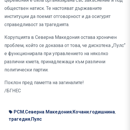
церемония е била организирана със закъснение и под
обществен натиск. Те настояват държавните
институции да поемат отговорност и да осигурят
справедливост за трагедията.
Корупцията в Северна Македония остава хроничен
проблем, който се доказва от това, че дискотека „Пулс“
е функционирала при управлението на няколко
различни кмета, принадлежащи към различни
политически партии.
Поклон пред паметта на загиналите!
/БГНЕС
РСМ
Северна Македония
Кочани
годишнина
,
,
,
,
трагедия
Пулс
,