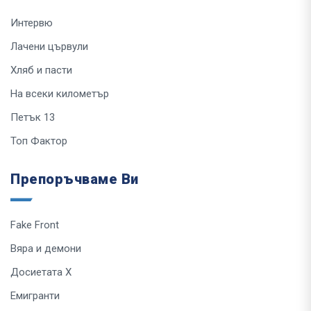
Интервю
Лачени цървули
Хляб и пасти
На всеки километър
Петък 13
Топ Фактор
Препоръчваме Ви
Fake Front
Вяра и демони
Досиетата Х
Емигранти