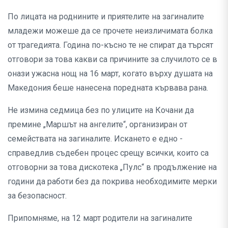
По лицата на роднините и приятелите на загиналите
младежи можеше да се прочете неизличимата болка
от трагедията. Година по-късно те не спират да търсят
отговори за това какви са причините за случилото се в
онази ужасна нощ на 16 март, когато върху душата на
Македония беше нанесена поредната кървава рана.
Не измина седмица без по улиците на Кочани да
премине „Маршът на ангелите“, организиран от
семействата на загиналите. Искането е едно -
справедлив съдебен процес срещу всички, които са
отговорни за това дискотека „Пулс“ в продължение на
години да работи без да покрива необходимите мерки
за безопасност.
Припомняме, на 12 март родители на загиналите