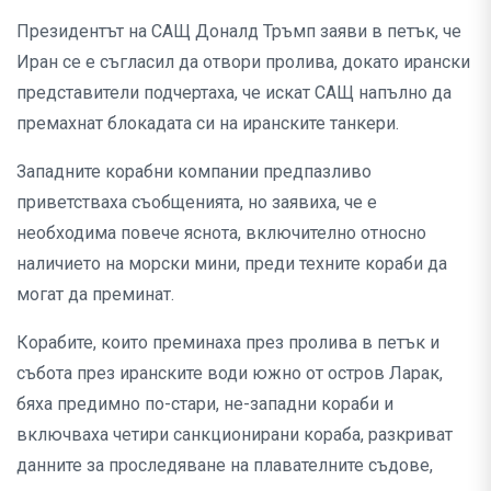
Президентът на САЩ Доналд Тръмп заяви в петък, че
Иран се е съгласил да отвори пролива, докато ирански
представители подчертаха, че искат САЩ напълно да
премахнат блокадата си на иранските танкери.
Западните корабни компании предпазливо
приветстваха съобщенията, но заявиха, че е
необходима повече яснота, включително относно
наличието на морски мини, преди техните кораби да
могат да преминат.
Корабите, които преминаха през пролива в петък и
събота през иранските води южно от остров Ларак,
бяха предимно по-стари, не-западни кораби и
включваха четири санкционирани кораба, разкриват
данните за проследяване на плавателните съдове,