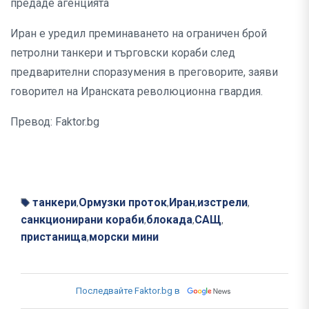
предаде агенцията
Иран е уредил преминаването на ограничен брой
петролни танкери и търговски кораби след
предварителни споразумения в преговорите, заяви
говорител на Иранската революционна гвардия.
Превод: Faktor.bg
танкери
Ормузки проток
Иран
изстрели
,
,
,
,
санкционирани кораби
блокада
САЩ
,
,
,
пристанища
морски мини
,
Последвайте Faktor.bg в