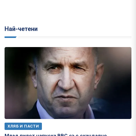
Най-четени
ХЛЯБ И ПАСТИ
Млад пилот напуска ВВС със скандално