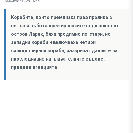
Снимка: EPA/BGNES
Корабите, които преминаха през пролива в
петък и събота през иранските води южно от
остров Ларак, бяха предимно по-стари, не-
западни кораби и включваха четири
санкционирани кораба, разкриват данните за
проследяване на плавателните съдове,
предаде агенцията