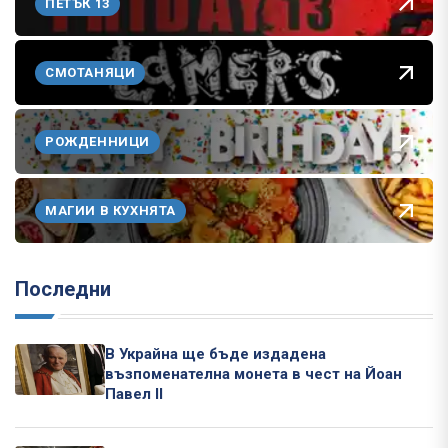
ПЕТЪК 13
СМОТАНЯЦИ
РОЖДЕННИЦИ
МАГИИ В КУХНЯТА
Последни
В Украйна ще бъде издадена
възпоменателна монета в чест на Йоан
Павел II