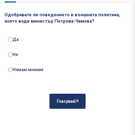
Одобрявате ли поведението и външната политика,
която води министър Петрова-Чамова?
Да
Не
Нямам мнение
Гласувай