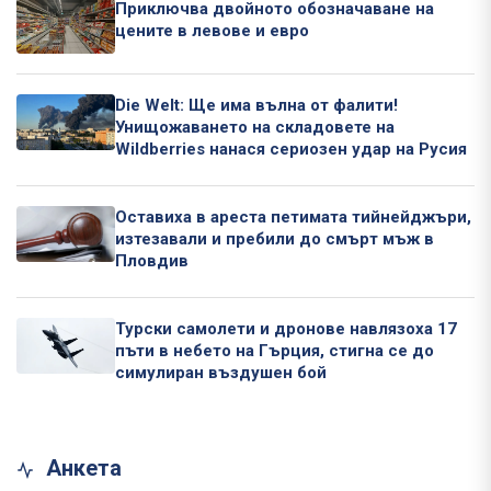
Приключва двойното обозначаване на
цените в левове и евро
Die Welt: Ще има вълна от фалити!
Унищожаването на складовете на
Wildberries нанася сериозен удар на Русия
Оставиха в ареста петимата тийнейджъри,
изтезавали и пребили до смърт мъж в
Пловдив
Турски самолети и дронове навлязоха 17
пъти в небето на Гърция, стигна се до
симулиран въздушен бой
Анкета