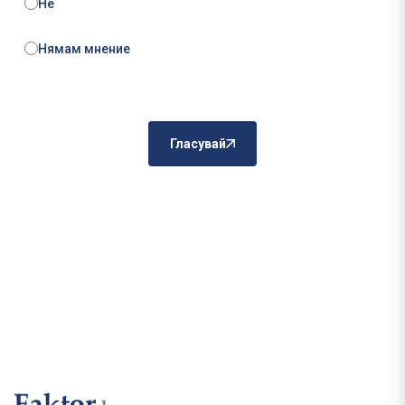
Не
Нямам мнение
Гласувай