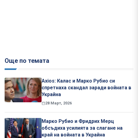
Още по темата
Axios: Калас и Марко Рубио си
спретнаха скандал заради войната в
Украйна
28 Март, 2026
Марко Рубио и Фридрих Мерц
обсъдиха усилията за слагане на
край на войната в Украйна