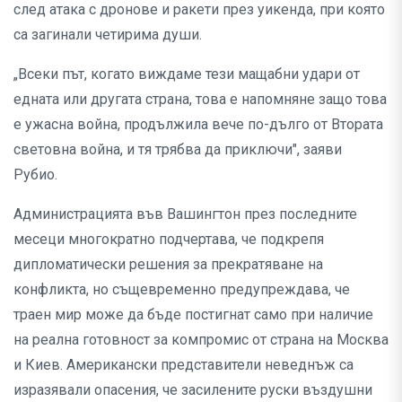
след атака с дронове и ракети през уикенда, при която
са загинали четирима души.
„Всеки път, когато виждаме тези мащабни удари от
едната или другата страна, това е напомняне защо това
е ужасна война, продължила вече по-дълго от Втората
световна война, и тя трябва да приключи", заяви
Рубио.
Администрацията във Вашингтон през последните
месеци многократно подчертава, че подкрепя
дипломатически решения за прекратяване на
конфликта, но същевременно предупреждава, че
траен мир може да бъде постигнат само при наличие
на реална готовност за компромис от страна на Москва
и Киев. Американски представители неведнъж са
изразявали опасения, че засилените руски въздушни