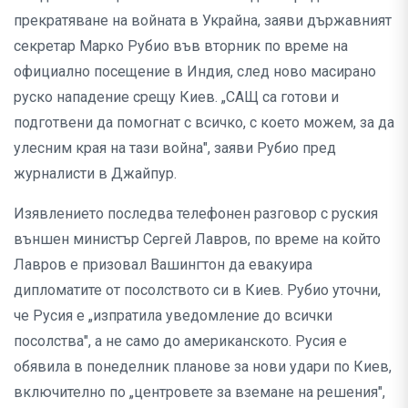
прекратяване на войната в Украйна, заяви държавният
секретар Марко Рубио във вторник по време на
официално посещение в Индия, след ново масирано
руско нападение срещу Киев. „САЩ са готови и
подготвени да помогнат с всичко, с което можем, за да
улесним края на тази война", заяви Рубио пред
журналисти в Джайпур.
Изявлението последва телефонен разговор с руския
външен министър Сергей Лавров, по време на който
Лавров е призовал Вашингтон да евакуира
дипломатите от посолството си в Киев. Рубио уточни,
че Русия е „изпратила уведомление до всички
посолства", а не само до американското. Русия е
обявила в понеделник планове за нови удари по Киев,
включително по „центровете за вземане на решения",