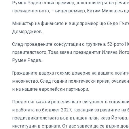
Румен Радев става премиер, текстописецът на речите
президентството, - вицепремиер, Евтим Милошев ще
Министър на финансите и вицепремиер ще бъде Гълъ
Демерджиев.
След проведените консултации с групите в 52-рото Н
правителството. Това заяви президентът Илияна Йото
Румен Радев.
Гражданите дадоха голямо доверие на вашата политич
мнозинство. След години политически кризи, очакван
и на нашите европейски партньори.
Предстоят важни решения като сигурност в социални
и работата по бюджет 2027, гаранции за развитие на 
предизвикателствата във външен план, каза Йотова.
институции в страната. От вас зависи да се върне до