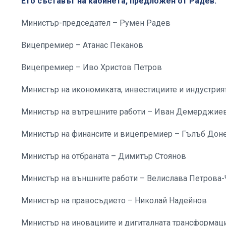
Ето съставът на кабинета, предложен от Радев:
Министър-председател – Румен Радев
Вицепремиер – Атанас Пеканов
Вицепремиер – Иво Христов Петров
Министър на икономиката, инвестициите и индустри
Министър на вътрешните работи – Иван Демерджие
Министър на финансите и вицепремиер – Гълъб Дон
Министър на отбраната – Димитър Стоянов
Министър на външните работи – Велислава Петрова
Министър на правосъдието – Николай Надейнов
Министър на иновациите и дигиталната трансформац