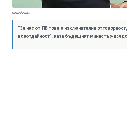
Скрийншот
"За нас от ПБ това е изключителна отговорност
всеотдайност", каза бъдещият министър-пред