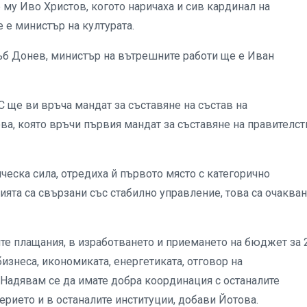
 му Иво Христов, когото наричаха и сив кардинал на
 е министър на културата.
б Донев, министър на вътрешните работи ще е Иван
С ще ви връча мандат за съставяне на състав на
ва, която връчи първия мандат за съставяне на правителст
еска сила, отредиха й първото място с категорично
ията са свързани със стабилно управление, това са очаква
те плащания, в изработването и приемането на бюджет за 
бизнеса, икономиката, енергетиката, отговор на
 Надявам се да имате добра координация с останалите
верието и в останалите институции, добави Йотова.