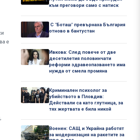
към преговори само с натиск
.
С "Боташ" превърнаха България
отново в бантустан
си
ва е
Ивкова: След повече от две
десетилетия половинчати
реформи здравеопазването има
нужда от смела промяна
Криминален психолог за
убийството в Пловдив:
Действали са като глутница, за
тях жертвата е била никой
,
Военен: САЩ и Украйна работят
за модернизация на ракетите за