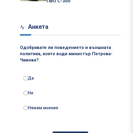
ПВО С-300
Анкета
Одобрявате ли поведението и външната
политика, която води министър Петрова-
Чамова?
Да
Не
Нямам мнение