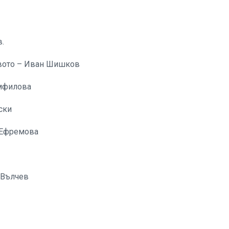
.
твото – Иван Шишков
амфилова
ски
я Ефремова
 Вълчев