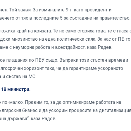
н. Той заяви: За изминалите 9 г. като президент и
ечето от тях в последните 5 за съставяне на правителство
жиха край на кризата. Те не само сториха това, те с гласа 
доха мнозинство на една политическа сила. За нас от ПБ то
ме с неуморна работа и всеотдайност, каза Радев.
се плащания по ПВУ също. Въпреки този сгъстен времеви
ългосрочен хоризонт така, че да гарантираме ускореното
а и състав на МС.
18 министри.
о по-малко. Правим го, за да оптимизираме работата на
ългарския бизнес и да ускорим процесите на дигитализация
рна държава“, каза Радев.