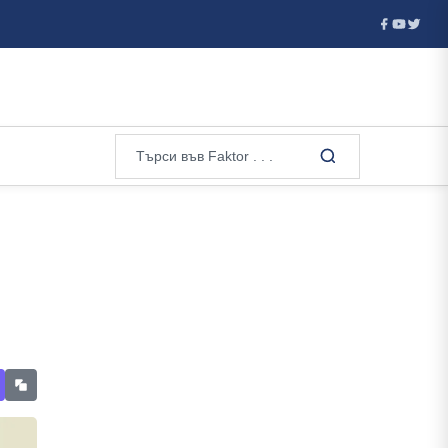
а: След повече от две десетилетия половинчати реформи здравеоп