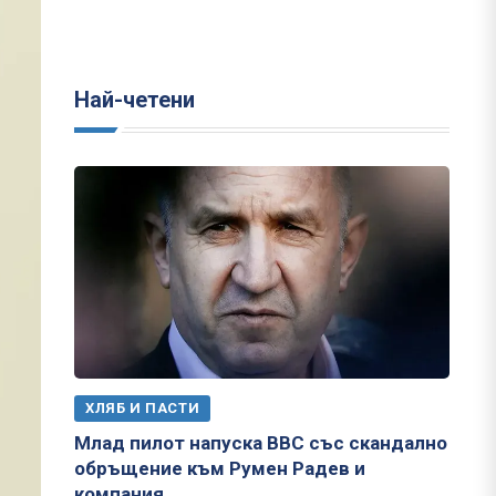
Най-четени
ХЛЯБ И ПАСТИ
Млад пилот напуска ВВС със скандално
обръщение към Румен Радев и
компания