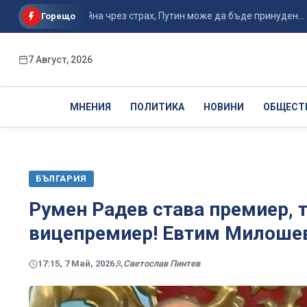
ечупи Украйна чрез страх, Путин може да бъде принуден...
С
Горещо
7 Август, 2026
МНЕНИЯ
ПОЛИТИКА
НОВИНИ
ОБЩЕСТ
БЪЛГАРИЯ
Румен Радев става премиер, 
вицепремиер! Евтим Милошев
17:15, 7 Май, 2026
Светослав Пинтев