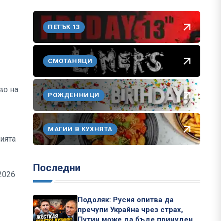
ПЕТЪК 13
СМОТАНЯЦИ
во на
РОЖДЕННИЦИ
МАГИИ В КУХНЯТА
нията
Последни
2026
Подоляк: Русия опитва да
пречупи Украйна чрез страх,
Путин може да бъде принуден