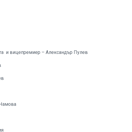
ята и вицепремиер – Александър Пулев
в
ев
-Чамова
ия