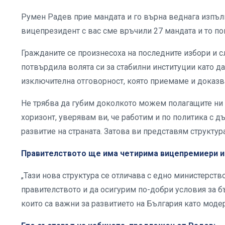
Румен Радев прие мандата и го върна веднага изпълне
вицепрезидент с вас сме връчили 27 мандата и то пов
Гражданите се произнесоха на последните избори и сло
потвърдила волята си за стабилни институции като да
изключителна отговорност, която приемаме и доказва
Не трябва да губим доколкото можем полагащите ни 
хоризонт, уверявам ви, че работим и по политика с д
развитие на страната. Затова ви представям структур
Правителството ще има четирима вицепремиери и 
„Тази нова структура се отличава с едно министерств
правителството и да осигурим по-добри условия за б
които са важни за развитието на България като моде