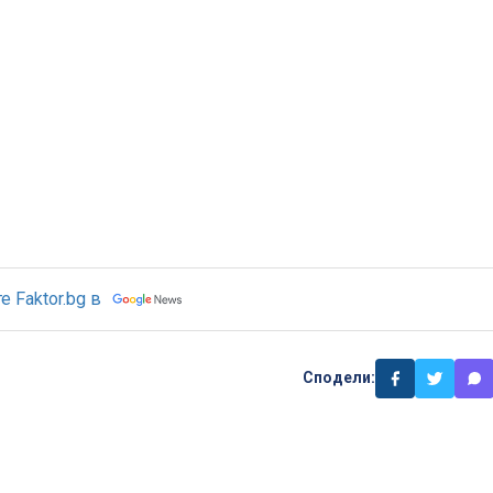
 Faktor.bg в
Сподели: