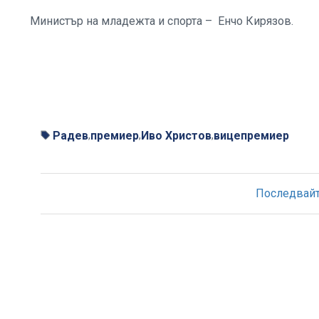
Министър на младежта и спорта – Енчо Кирязов.
Радев
премиер
Иво Христов
вицепремиер
,
,
,
Последвайте