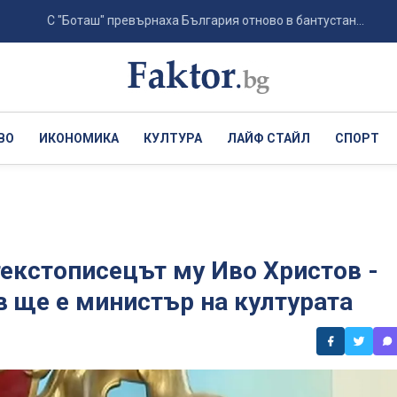
 "Боташ" превърнаха България отново в бантустан...
Ивков
ВО
ИКОНОМИКА
КУЛТУРА
ЛАЙФ СТАЙЛ
СПОРТ
текстописецът му Иво Христов -
 ще е министър на културата