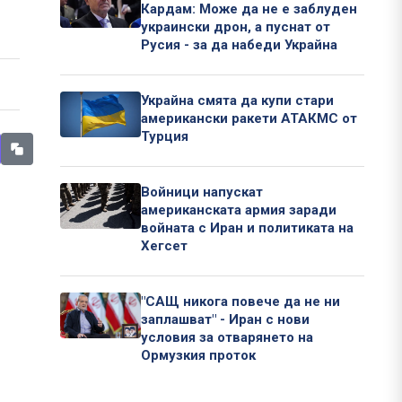
Кардам: Може да не е заблуден
украински дрон, а пуснат от
Русия - за да набеди Украйна
Украйна смята да купи стари
американски ракети АТАКМС от
Турция
Войници напускат
американската армия заради
войната с Иран и политиката на
Хегсет
"САЩ никога повече да не ни
заплашват" - Иран с нови
условия за отварянето на
Ормузкия проток