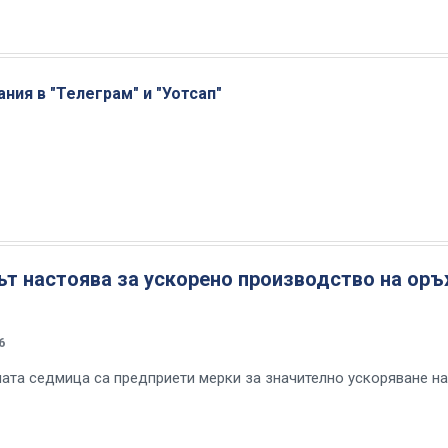
ния в "Телеграм" и "Уотсап"
ът настоява за ускорено производство на ор
6
ата седмица са предприети мерки за значително ускоряване на