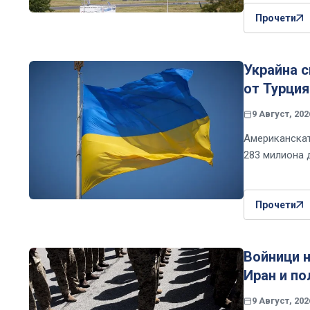
Прочети
Украйна 
от Турция
9 Август, 202
Американскат
283 милиона 
Прочети
Войници н
Иран и по
9 Август, 202