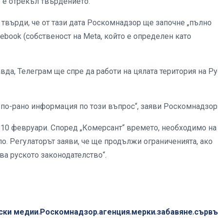
 е отрекъл твърдението.
 твърди, че от тази дата Роскомнадзор ще започне „пълно
ebook (собственост на Meta, който е определен като
вда, Телеграм ще спре да работи на цялата територия на Р
 по-рано информация по този въпрос“, заяви Роскомнадзор
а 10 февруари. Според „Комерсант“ времето, необходимо на
ло. Регулаторът заяви, че ще продължи ограниченията, ако
ва руското законодателство“.
ски медии
Роскомнадзор
агенция
мерки
забавяне
сървъ
,
,
,
,
,