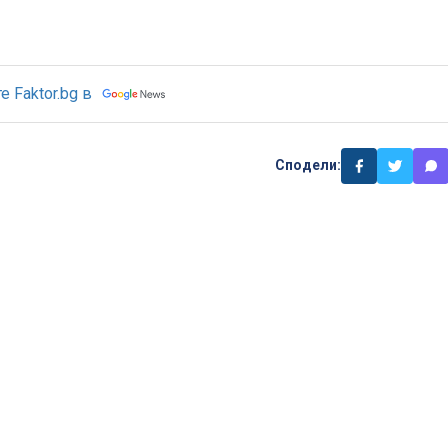
 Faktor.bg в
Сподели: