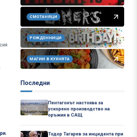
СМОТАНЯЦИ
РОЖДЕННИЦИ
усия
МАГИИ В КУХНЯТА
.
Последни
Пентагонът настоява за
ускорено производство на
оръжия в САЩ
ри
,
Тодор Тагарев за инцидента при