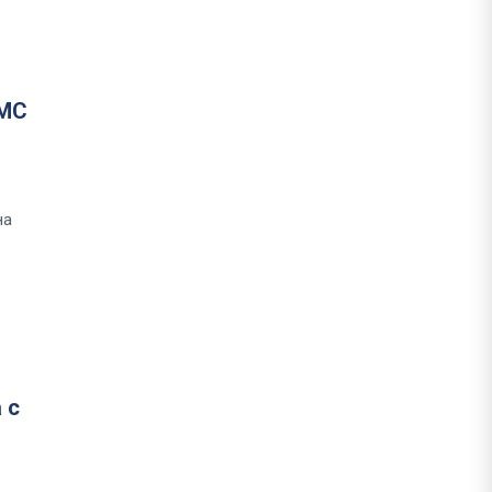
КМС
на
 с