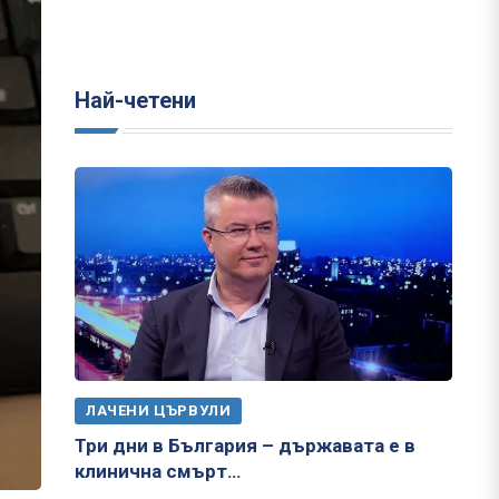
Най-четени
ЛАЧЕНИ ЦЪРВУЛИ
Три дни в България – държавата е в
клинична смърт…