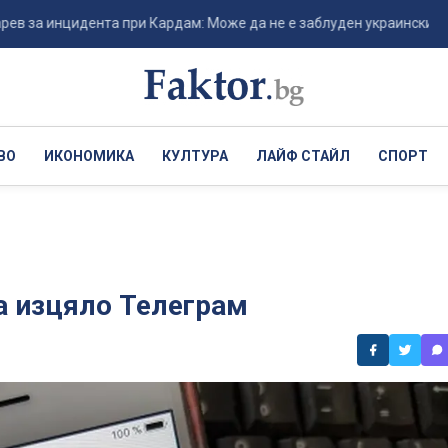
инцидента при Кардам: Може да не е заблуден украински дрон, а п..
ВО
ИКОНОМИКА
КУЛТУРА
ЛАЙФ СТАЙЛ
СПОРТ
а изцяло Телеграм