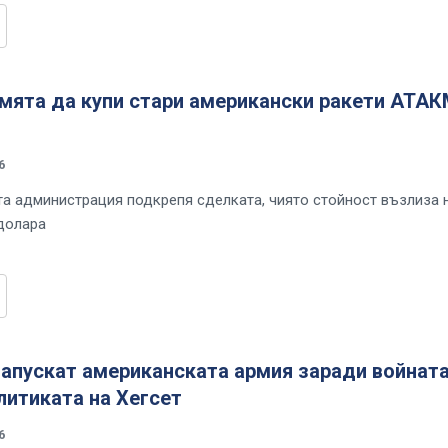
смята да купи стари американски ракети АТА
6
а администрация подкрепя сделката, чиято стойност възлиза 
долара
апускат американската армия заради войната
литиката на Хегсет
6