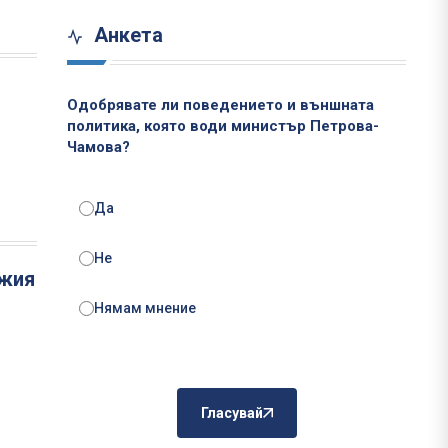
Анкета
Одобрявате ли поведението и външната
политика, която води министър Петрова-
Чамова?
Да
Не
ъжия
Нямам мнение
Гласувай