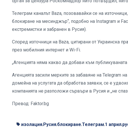
орган за цензура Роскомнадзор нито потвърдил, нито
Телеграм каналът Baza, позовавайки се на източници,
блокиране на месинджър“, подобно на Instagram и Fac
екстремистки и забранен в Русия).
Според източници на Baza, цитирани от Украинска пра
през мобилния интернет и Wi-Fi.
„Агенцията няма какво да добави към публикуваната
Агенцията засили мерките за забавяне на Telegram н
домейна на услугата да обработва заявки, се е удвои
компанията не разположи сървъри в Русия и „не спаз
Превод: Faktor.bg
изолация
Русия
блокиране
Телеграм
1 април
ру
,
,
,
,
,