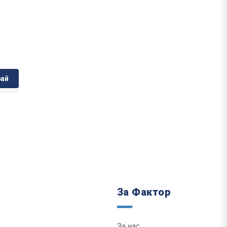
ай
За Фактор
За нас