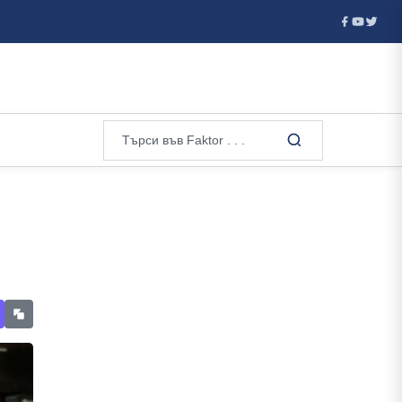
.
Украйна смята да купи стари американски ракети АТАКМС 