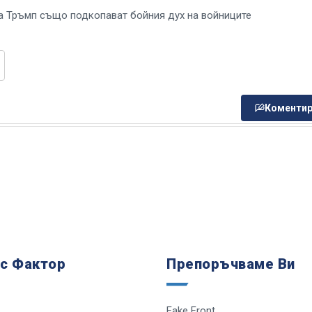
а Тръмп също подкопават бойния дух на войниците
Коментир
 с Фактор
Препоръчваме Ви
Fake Front