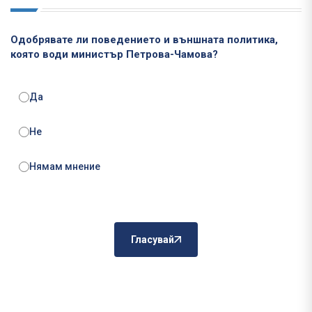
Одобрявате ли поведението и външната политика,
която води министър Петрова-Чамова?
Да
Не
Нямам мнение
Гласувай