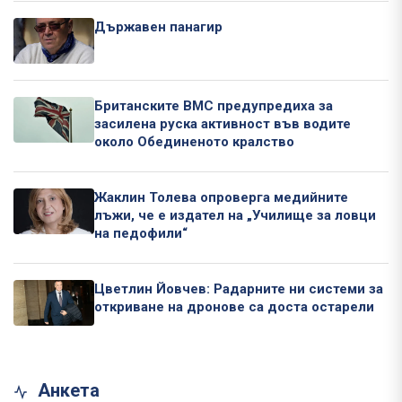
Държавен панагир
Британските ВМС предупредиха за
засилена руска активност във водите
около Обединеното кралство
Жаклин Толева опроверга медийните
лъжи, че е издател на „Училище за ловци
на педофили“
Цветлин Йовчев: Радарните ни системи за
откриване на дронове са доста остарели
Анкета