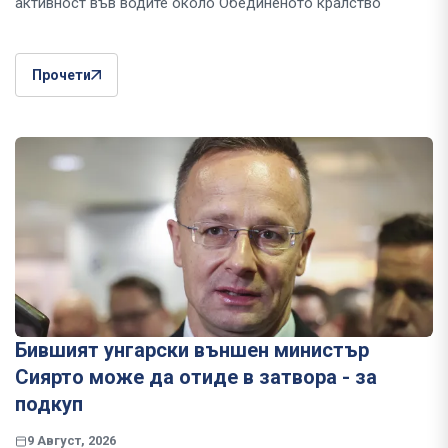
активност във водите около Обединеното кралство
Прочети
Бившият унгарски външен министър
Сиярто може да отиде в затвора - за
подкуп
9 Август, 2026