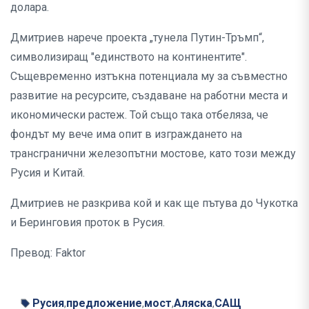
долара.
Дмитриев нарече проекта „тунела Путин-Тръмп“,
символизиращ "единството на континентите".
Същевременно изтъкна потенциала му за съвместно
развитие на ресурсите, създаване на работни места и
икономически растеж. Той също така отбеляза, че
фондът му вече има опит в изграждането на
трансгранични железопътни мостове, като този между
Русия и Китай.
Дмитриев не разкрива кой и как ще пътува до Чукотка
и Беринговия проток в Русия.
Превод: Faktor
Русия
предложение
мост
Аляска
САЩ
,
,
,
,