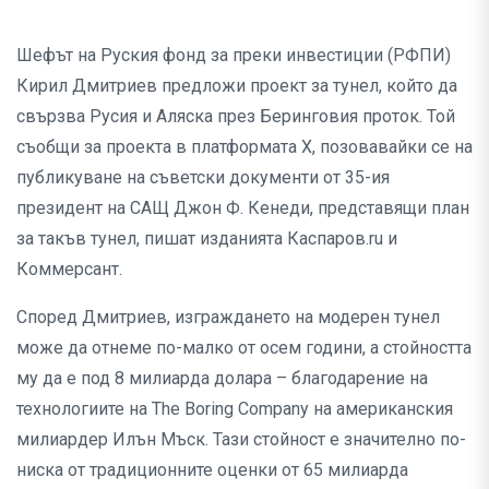
Шефът на Руския фонд за преки инвестиции (РФПИ)
Кирил Дмитриев предложи проект за тунел, който да
свързва Русия и Аляска през Беринговия проток. Той
съобщи за проекта в платформата X, позовавайки се на
публикуване на съветски документи от 35-ия
президент на САЩ Джон Ф. Кенеди, представящи план
за такъв тунел, пишат изданията Каспаров.ru и
Коммерсант.
Според Дмитриев, изграждането на модерен тунел
може да отнеме по-малко от осем години, а стойността
му да е под 8 милиарда долара – благодарение на
технологиите на The Boring Company на американския
милиардер Илън Мъск. Тази стойност е значително по-
ниска от традиционните оценки от 65 милиарда