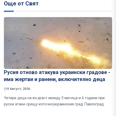
Още от Свят
Русия отново атакува украински градове -
има жертви и ранени, включително деца
9 Август, 2026
Четири деца на възраст между 3 месеца и 6 години при
руски атаки срещу източноукраинския град Павлоград