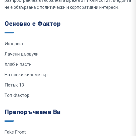
разпространява в глобалната мрежа от 1 юли 2012 г. Медията
не е обвързана с политически и корпоративни интереси.
Основно с Фактор
Интервю
Лачени цървули
Хляб и пасти
На всеки километър
Петък 13
Топ Фактор
Препоръчваме Ви
Fake Front