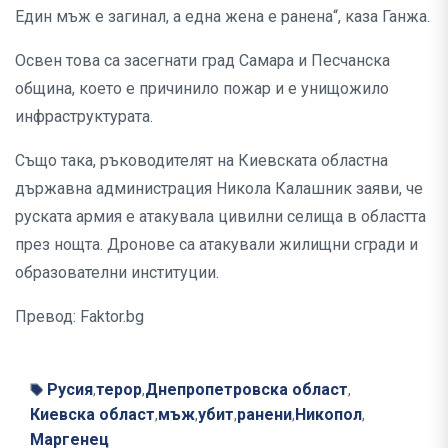
Един мъж е загинал, а една жена е ранена“, каза Ганжа.
Освен това са засегнати град Самара и Песчанска
община, което е причинило пожар и е унищожило
инфраструктурата.
Също така, ръководителят на Киевската областна
държавна администрация Никола Калашник заяви, че
руската армия е атакувала цивилни селища в областта
през нощта. Дронове са атакували жилищни сгради и
образователни институции.
Превод: Faktor.bg
Русия
терор
Днепропетровска област
,
,
,
Киевска област
мъж
убит
ранени
Никопол
,
,
,
,
,
Маргенец