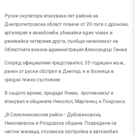
Руски окупатори атакуваха пет района на
Днепропетровска област повече от 20 пъти с дронове,
артилерия и авиобомби, убивайки един човек и
ранявайки четирима други, съобщи началникът на
Областната военна администрация Александър Ганжа
Според официалния представител, 33-годишен мъж,
ранен от руски обстрел в Днепър, е в болница в
средно тежко състояние.
В същото време, предаде Униан, противникът е
атакувал и общините Никопол, Маргенец и Покровск.
„В Синелниковския район - Дубовиковска,
Николаевска и Роздорска община. Повредени са
частни жилища, стопанска постройка и автомобил.