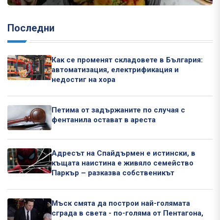
Последни
Как се променят складовете в България:
автоматизация, електрификация и
недостиг на хора
Петима от задържаните по случая с
фентанила остават в ареста
Адресът на Спайдърмен е истински, в
къщата наистина е живяло семейство
Паркър – разказва собственикът
Мъск смята да построи най-голямата
сграда в света - по-голяма от Пентагона,