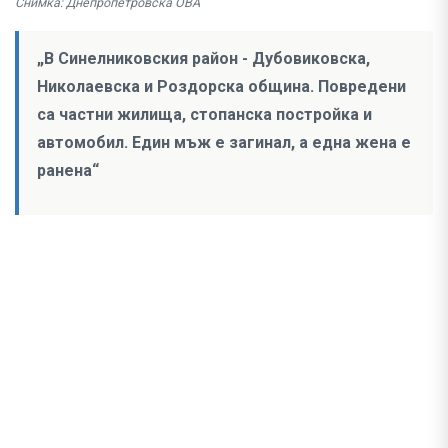
Снимка: Днепропетровска ОВА
„В Синелниковския район - Дубовиковска,
Николаевска и Роздорска община. Повредени
са частни жилища, стопанска постройка и
автомобил. Един мъж е загинал, а една жена е
ранена“