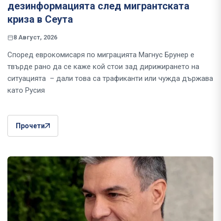
дезинформацията след мигрантската
криза в Сеута
8 Август, 2026
Според еврокомисаря по миграцията Магнус Брунер е
твърде рано да се каже кой стои зад дирижирането на
ситуацията – дали това са трафиканти или чужда държава
като Русия
Прочети