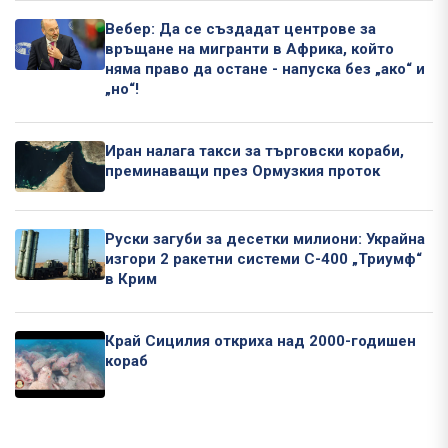
Вебер: Да се създадат центрове за
връщане на мигранти в Африка, който
няма право да остане - напуска без „ако“ и
„но“!
Иран налага такси за търговски кораби,
преминаващи през Ормузкия проток
Руски загуби за десетки милиони: Украйна
изгори 2 ракетни системи С-400 „Триумф“
в Крим
Край Сицилия откриха над 2000-годишен
кораб