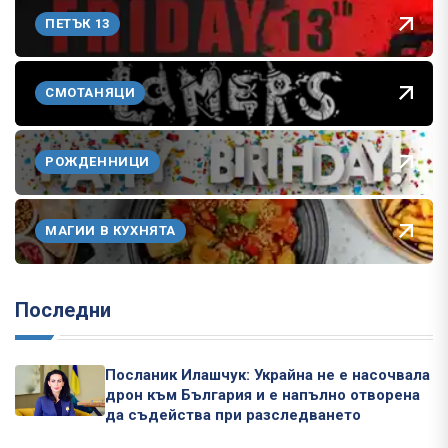
ПЕТЪК 13
СМОТАНЯЦИ
РОЖДЕННИЦИ
МАГИИ В КУХНЯТА
Последни
Посланик Илашчук: Украйна не е насочвала
дрон към България и е напълно отворена
да съдейства при разследването