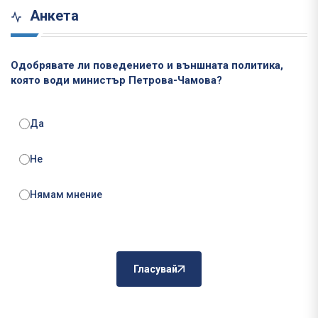
Анкета
Одобрявате ли поведението и външната политика,
която води министър Петрова-Чамова?
Да
Не
Нямам мнение
Гласувай