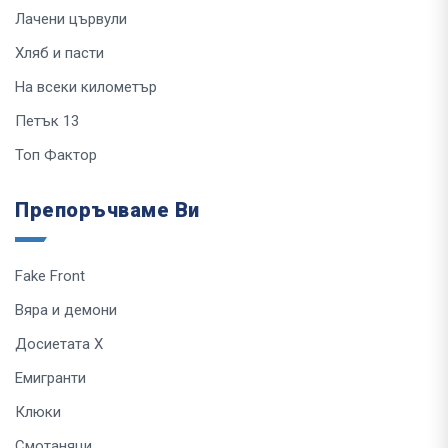
Лачени цървули
Хляб и пасти
На всеки километър
Петък 13
Топ Фактор
Препоръчваме Ви
Fake Front
Вяра и демони
Досиетата Х
Емигранти
Клюки
Смотаняци