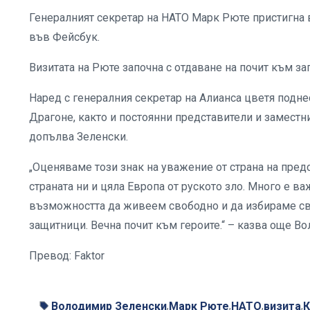
Генералният секретар на НАТО Марк Рюте пристигна 
във Фейсбук.
Визитата на Рюте започна с отдаване на почит към за
Наред с генералния секретар на Алианса цветя подне
Драгоне, както и постоянни представители и заместн
допълва Зеленски.
„Оценяваме този знак на уважение от страна на пред
страната ни и цяла Европа от руското зло. Много е в
възможността да живеем свободно и да избираме сво
защитници. Вечна почит към героите.“ – казва още В
Превод: Faktor
Володимир Зеленски
Марк Рюте
НАТО
визита
К
,
,
,
,