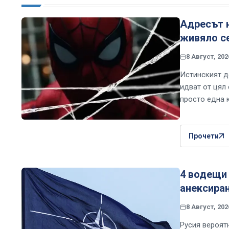
Адресът н
живяло с
8 Август, 202
Истинският д
идват от цял
просто една 
Прочети
4 водещи 
анексиран
8 Август, 202
Русия вероят