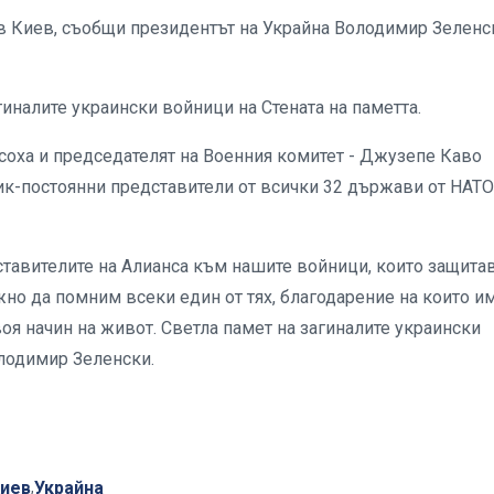
в Киев, съобщи президентът на Украйна Володимир Зеленс
гиналите украински войници на Стената на паметта.
соха и председателят на Военния комитет - Джузепе Каво
ик-постоянни представители от всички 32 държави от НАТО
ставителите на Алианса към нашите войници, които защита
ажно да помним всеки един от тях, благодарение на които 
я начин на живот. Светла памет на загиналите украински
олодимир Зеленски.
иев
Украйна
,