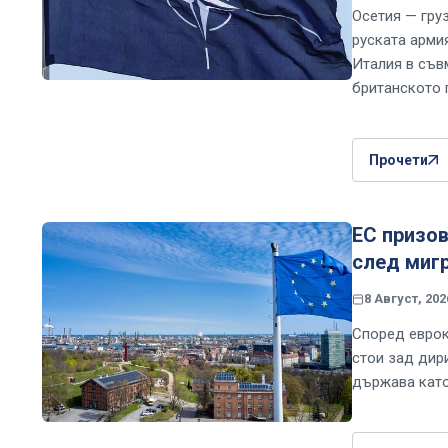
Осетия — груз
руската арми
Италия в съв
британското 
Прочети
ЕС призов
след мигр
8 Август, 202
Според еврок
стои зад дир
държава като