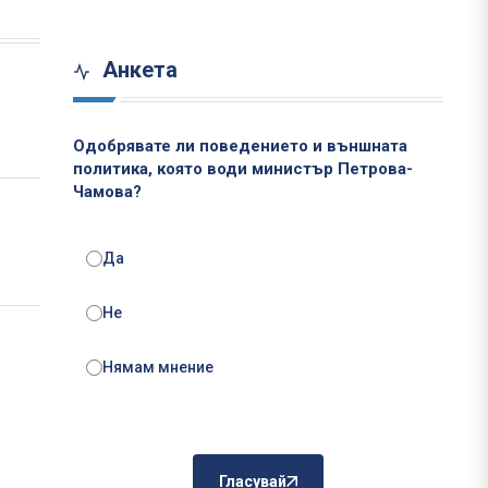
Анкета
Одобрявате ли поведението и външната
политика, която води министър Петрова-
Чамова?
Да
Не
Нямам мнение
Гласувай