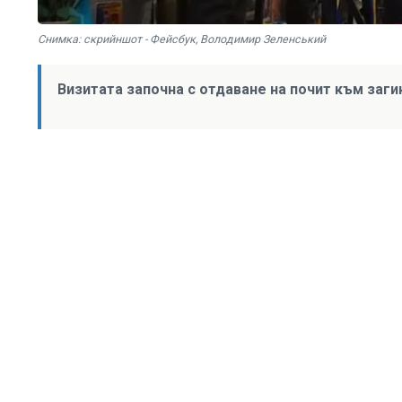
Снимка: скрийншот - Фейсбук, Володимир Зеленський
Визитата започна с отдаване на почит към заги