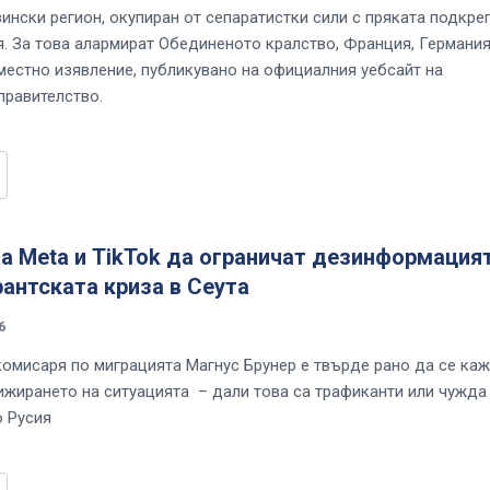
ински регион, окупиран от сепаратистки сили с пряката подкре
я. За това алармират Обединеното кралство, Франция, Германия
местно изявление, публикувано на официалния уебсайт на
правителство.
а Meta и TikTok да ограничат дезинформация
антската криза в Сеута
6
омисаря по миграцията Магнус Брунер е твърде рано да се каж
ижирането на ситуацията – дали това са трафиканти или чужда
 Русия