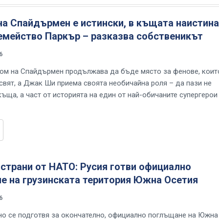
а Спайдърмен е истински, в къщата наистина
емейство Паркър – разказва собственикът
6
ом на Спайдърмен продължава да бъде място за фенове, коит
 свят, а Джак Ши приема своята необичайна роля – да пази не
къща, а част от историята на един от най-обичаните супергерои
страни от НАТО: Русия готви официално
е на грузинската територия Южна Осетия
6
но се подготвя за окончателно, официално поглъщане на Южна