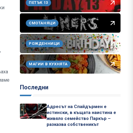
ПЕТЪК 13
ки
СМОТАНЯЦИ
РОЖДЕННИЦИ
,
МАГИИ В КУХНЯТА
ваха
имаме
Последни
Адресът на Спайдърмен е
истински, в къщата наистина е
живяло семейство Паркър –
разказва собственикът