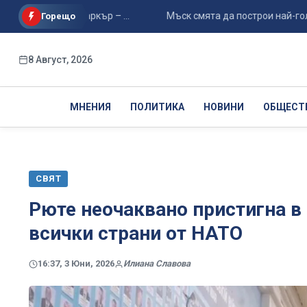
ейство Паркър – ...
Мъск смята да построи най-голямата сг
Горещо
8 Август, 2026
МНЕНИЯ
ПОЛИТИКА
НОВИНИ
ОБЩЕСТ
СВЯТ
Рюте неочаквано пристигна в 
всички страни от НАТО
16:37, 3 Юни, 2026
Илиана Славова