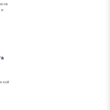
па на
 и
та
е кой