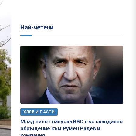
Най-четени
ХЛЯБ И ПАСТИ
Млад пилот напуска ВВС със скандално
обръщение към Румен Радев и
компания