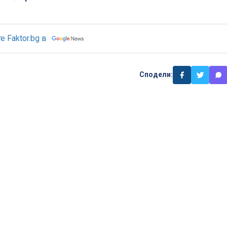
 Faktor.bg в
Сподели: