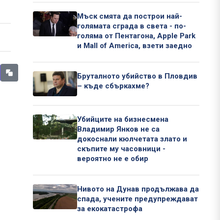
Мъск смята да построи най-
голямата сграда в света - по-
голяма от Пентагона, Apple Park
и Mall of America, взети заедно
Бруталното убийство в Пловдив
– къде сбъркахме?
Убийците на бизнесмена
Владимир Янков не са
докоснали кюлчетата злато и
скъпите му часовници -
вероятно не е обир
Нивото на Дунав продължава да
спада, учените предупреждават
за екокатастрофа