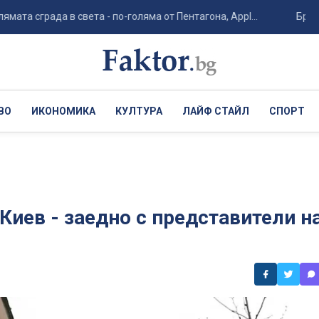
рада в света - по-голяма от Пентагона, Appl...
Бруталното у
ВО
ИКОНОМИКА
КУЛТУРА
ЛАЙФ СТАЙЛ
СПОРТ
Киев - заедно с представители н